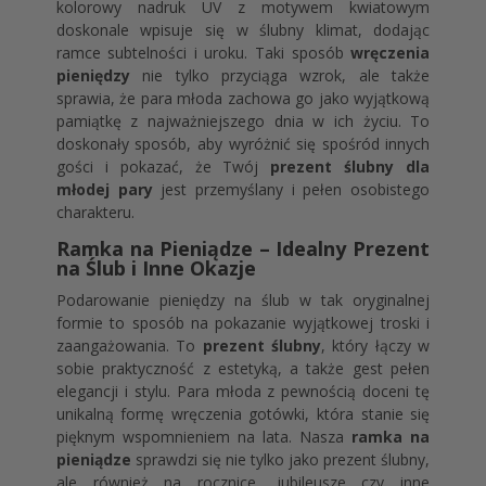
kolorowy nadruk UV z motywem kwiatowym
doskonale wpisuje się w ślubny klimat, dodając
ramce subtelności i uroku. Taki sposób
wręczenia
pieniędzy
nie tylko przyciąga wzrok, ale także
sprawia, że para młoda zachowa go jako wyjątkową
pamiątkę z najważniejszego dnia w ich życiu. To
doskonały sposób, aby wyróżnić się spośród innych
gości i pokazać, że Twój
prezent ślubny dla
młodej pary
jest przemyślany i pełen osobistego
charakteru.
Ramka na Pieniądze – Idealny Prezent
na Ślub i Inne Okazje
Podarowanie pieniędzy na ślub w tak oryginalnej
formie to sposób na pokazanie wyjątkowej troski i
zaangażowania. To
prezent ślubny
, który łączy w
sobie praktyczność z estetyką, a także gest pełen
elegancji i stylu. Para młoda z pewnością doceni tę
unikalną formę wręczenia gotówki, która stanie się
pięknym wspomnieniem na lata. Nasza
ramka na
pieniądze
sprawdzi się nie tylko jako prezent ślubny,
ale również na rocznice, jubileusze czy inne