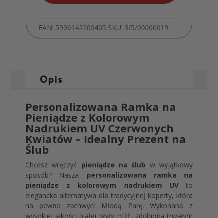
Prezent
Ślubny
MD863
EAN:
5906142200405
SKU:
3/5/00000019
Opis
Personalizowana Ramka na
Pieniądze z Kolorowym
Nadrukiem UV Czerwonych
Kwiatów – Idealny Prezent na
Ślub
Chcesz wręczyć
pieniądze na ślub
w wyjątkowy
sposób? Nasza
personalizowana ramka na
pieniądze z kolorowym nadrukiem UV
to
elegancka alternatywa dla tradycyjnej koperty, która
na pewno zachwyci Młodą Parę. Wykonana z
wysokiej jakości białej płyty HDF, zdobiona trwałym