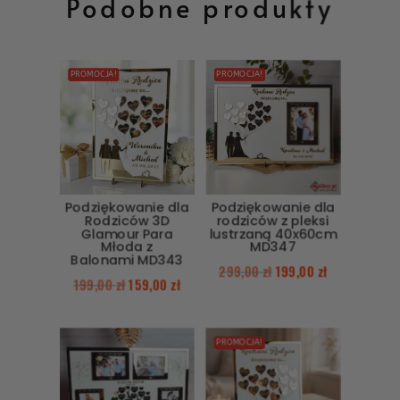
Podobne produkty
PROMOCJA!
PROMOCJA!
Podziękowanie dla
Podziękowanie dla
Rodziców 3D
rodziców z pleksi
Glamour Para
lustrzaną 40x60cm
Młoda z
MD347
Balonami MD343
299,00
zł
199,00
zł
199,00
zł
159,00
zł
PROMOCJA!