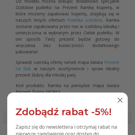
Do modelu można dokupić dodatkowo specjalne
Ozdobne pudełko na Prezent Ramkę Kopertę, w
które możemy zapakować kopertę, znajdują się w
naszych innych ofertach
Pudełka ozdobne
. Ramka
zostanie zapakowana przez nas w ozdobną bibułkę i
umieszczona w wybranym przez Ciebie pudełku. W
ten sposób Twój prezent będzie gotowy do
wręczenia bez konieczności dodatkowego
pakowania!
Sprawdź szeroką ofertę ramek mapa świata
Prezent
na ślub
w naszym asortymencie i spraw idealny
prezent ślubny dla młodej pary.
Kod produktu: Ramka na pieniądze mapa świata
Prezent Ślubny MD863
Zdobądź rabat -5%!
Informacje dodatkowe
Zapisz się do newslettera i otrzymaj rabat na
Informacje dodatkowe
pierwsze zamówienie oraz dostęp do