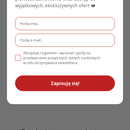
wyjątkowych, ekskluzywnych ofert ❤️
Waga
0,25 kg
Materiał
HDF biały
Rozmiar
Akceptuję regulamin i wyrażam zgodę na
27×19 cm
przetwarzanie powyższych danych osobowych
w celu otrzymywania newslettera.
Zawartość kompletu
Stojak
Zapisuję się!
Rodzaj personalizacji
Drukowane