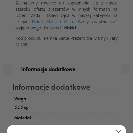
Zachęcamy również do zapoznania się z naszą
szeroką ofertą prezentów w innych formach na
Dzień Matki i Dzień Ojca w naszej kategorii na
sklepie
Dzień Matki i Ojca
. Każdy znajdzie coś
wyjątkowego dla swoich bliskich!
Kod produktu: Ramka Serce Prezent dla Mamy i Taty
MD692
Informacje dodatkowe
Informacje dodatkowe
Waga
0,50 kg
Materiał
HDF
,
Sklejka