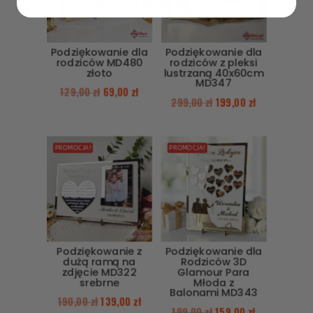
Podziękowanie dla
Podziękowanie dla
rodziców MD480
rodziców z pleksi
złoto
lustrzaną 40x60cm
MD347
129,00
zł
69,00
zł
299,00
zł
199,00
zł
PROMOCJA!
PROMOCJA!
Podziękowanie z
Podziękowanie dla
dużą ramą na
Rodziców 3D
zdjęcie MD322
Glamour Para
srebrne
Młoda z
Balonami MD343
190,00
zł
139,00
zł
199,00
zł
159,00
zł