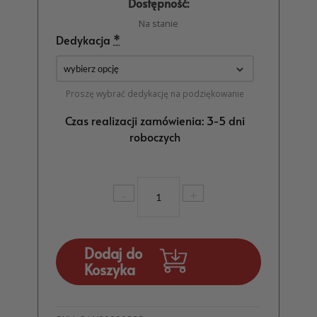
Dostępność:
Na stanie
Dedykacja
*
Proszę wybrać dedykację na podziękowanie
Czas realizacji zamówienia: 3-5 dni
roboczych
ilość
-
+
Ramka
Serce
Prezent
dla
Dodaj do
Mamy
Koszyka
i
Taty
MD692