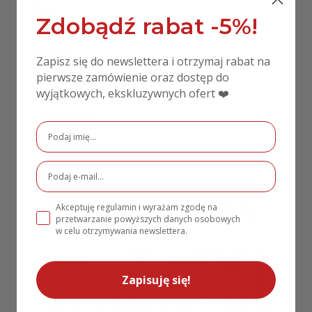
Kolor
Zdobądź rabat -5%!
Biały
,
Czerwony
,
Drewno
Rozmiar
Zapisz się do newslettera i otrzymaj rabat na
28×25 cm
pierwsze zamówienie oraz dostęp do
wyjątkowych, ekskluzywnych ofert ❤️
Rodzaj personalizacji
Grawerowane
Podobne produkty
Akceptuję regulamin i wyrażam zgodę na
przetwarzanie powyższych danych osobowych
w celu otrzymywania newslettera.
PROMOCJA!
PROMOCJA!
Zapisuję się!