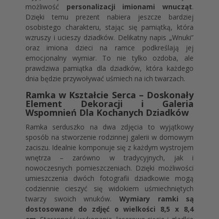
możliwość
personalizacji imionami wnucząt
.
Dzięki temu prezent nabiera jeszcze bardziej
osobistego charakteru, stając się pamiątką, która
wzruszy i ucieszy dziadków. Delikatny napis „Wnuki”
oraz imiona dzieci na ramce podkreślają jej
emocjonalny wymiar. To nie tylko ozdoba, ale
prawdziwa pamiątka dla dziadków, która każdego
dnia będzie przywoływać uśmiech na ich twarzach.
Ramka w Kształcie Serca – Doskonały
Element Dekoracji i Galeria
Wspomnień Dla Kochanych Dziadków
Ramka serduszko na dwa zdjęcia to wyjątkowy
sposób na stworzenie rodzinnej galerii w domowym
zaciszu. Idealnie komponuje się z każdym wystrojem
wnętrza – zarówno w tradycyjnych, jak i
nowoczesnych pomieszczeniach. Dzięki możliwości
umieszczenia dwóch fotografii dziadkowie mogą
codziennie cieszyć się widokiem uśmiechniętych
twarzy swoich wnuków.
Wymiary ramki są
dostosowane do zdjęć o wielkości 8,5 x 8,4