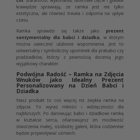
cm
. Staranność wykonania, laserowe cięcie i gładkie
krawędzie sprawiają, że ramka jest nie tylko
estetyczna, ale również trwała i odporna na upływ
czasu.
Ramka sprawdzi się także jako
prezent
sentymentalny dla babci i dziadka
, w którym
można uwiecznić ulubione wspomnienia. Jest to
uniwersalny i symboliczny upominek dla prababci czy
pradziadków, którzy z pewnością docenią jego
wyjątkowy charakter.
Podwójna Radość – Ramka na Zdjęcia
Wnuków jako Idealny Prezent
Personalizowany na Dzień Babci i
Dziadka
Nasz produkt to coś więcej niż zwykła ramka na
zdjęcia. To wyraz miłości i wdzięczności dla
najbliższych. Po darowując babci i dziadkowi ramkę
w kształcie serca, ofiarowujesz im możliwość
stworzenia małej, osobistej galerii, która codziennie
będzie przywoływać uśmiech.