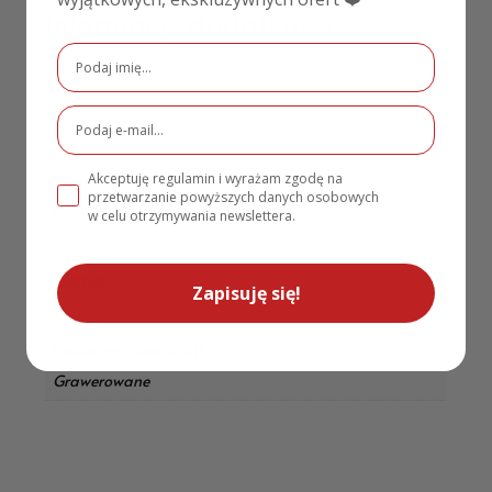
Informacje dodatkowe
Waga
0,2 kg
Materiał
Sklejka
Akceptuję regulamin i wyrażam zgodę na
przetwarzanie powyższych danych osobowych
Kolor
w celu otrzymywania newslettera.
Drewno
Rozmiar
Zapisuję się!
33×11 cm
Rodzaj personalizacji
Grawerowane