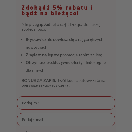
Zdobądź 5% rabatu i
bądź na bieżąco!
Nie przegap żadnej okazji! Dołącz do naszej
społeczności:
Błyskawicznie dowiesz się
o najgorętszych
nowościach
Złapiesz najlepsze promocje
zanim znikną
Otrzymasz ekskluzywne oferty
niedostępne
dla innych
BONUS ZA ZAPIS:
Twój kod rabatowy -5% na
pierwsze zakupy już czeka!