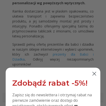
personalizacji wg powyższych wytycznych.
Ramka dostarczana jest w płaskim opakowaniu, co
ułatwia transport i zapewnia bezpieczeństwo
produktu, a jej samodzielny montaż jest prosty i
intuicyjny. Ponadto oferujemy specjalną taśmę do
przymocowania tabliczek z imionami, co umożliwia
łatwą personalizację.
Sprawdź pełną ofertę prezentów dla babci i dziadka
w naszym sklepie internetowym i wybierz upominek,
który ich zachwyci!
prezenty dla Babci i
Dziadka
.
Odkryj więcej niezapomnianych
upominków!
Kod produktu: Ramka serduszka Wnuki na 2 zdjęcia
drewno MD112
Zdobądź rabat -5%!
Zapisz się do newslettera i otrzymaj rabat na
Informacje dodatkowe
pierwsze zamówienie oraz dostęp do
wyjątkowych, ekskluzywnych ofert ❤️