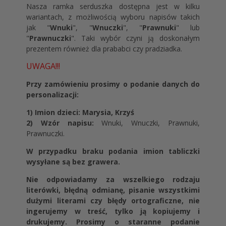
Nasza ramka serduszka dostępna jest w kilku
wariantach, z możliwością wyboru napisów takich
jak "
Wnuki
", "
Wnuczki
", "
Prawnuki
" lub
"
Prawnuczki
". Taki wybór czyni ją doskonałym
prezentem również dla prababci czy pradziadka.
UWAGA!!!
Przy zamówieniu prosimy o podanie danych do
personalizacji:
1) Imion dzieci: Marysia, Krzyś
2) Wzór napisu:
Wnuki, Wnuczki, Prawnuki,
Prawnuczki.
W przypadku braku podania imion tabliczki
wysyłane są bez grawera.
Nie odpowiadamy za wszelkiego rodzaju
literówki, błędną odmianę, pisanie wszystkimi
dużymi literami czy błędy ortograficzne, nie
ingerujemy w treść, tylko ją kopiujemy i
drukujemy. Prosimy o staranne podanie