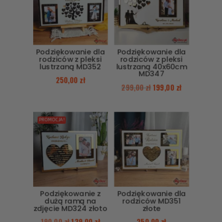
Podziękowanie dla
Podziękowanie dla
rodziców z pleksi
rodziców z pleksi
lustrzaną MD352
lustrzaną 40x60cm
MD347
250,00
zł
299,00
zł
199,00
zł
PROMOCJA!
Podziękowanie z
Podziękowanie dla
dużą ramą na
rodziców MD351
zdjęcie MD324 złoto
złote
190,00
zł
139,00
zł
250,00
zł