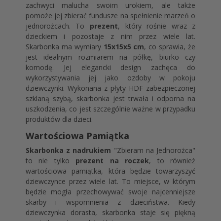
zachwyci malucha swoim urokiem, ale także
pomoże jej zbierać fundusze na spełnienie marzeń o
jednorożcach. To
prezent
, który rośnie wraz z
dzieckiem i pozostaje z nim przez wiele lat.
Skarbonka ma wymiary
15x15x5 cm
, co sprawia, że
jest idealnym rozmiarem na półkę, biurko czy
komodę. Jej elegancki design zachęca do
wykorzystywania jej jako ozdoby w pokoju
dziewczynki. Wykonana z płyty HDF zabezpieczonej
szklaną szybą, skarbonka jest trwała i odporna na
uszkodzenia, co jest szczególnie ważne w przypadku
produktów dla dzieci.
Wartościowa Pamiątka
Skarbonka z nadrukiem
"Zbieram na Jednorożca"
to nie tylko
prezent na roczek
, to również
wartościowa pamiątka, która będzie towarzyszyć
dziewczynce przez wiele lat. To miejsce, w którym
będzie mogła przechowywać swoje najcenniejsze
skarby i wspomnienia z dzieciństwa. Kiedy
dziewczynka dorasta, skarbonka staje się piękną