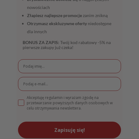
nowościach
Złapiesz najlepsze promocje
zanim znikną
Otrzymasz ekskluzywne oferty
niedostępne
dla innych
BONUS ZA ZAPIS:
Twój kod rabatowy -5% na
pierwsze zakupy już czeka!
Akceptuję regulamin i wyrażam zgodę na
przetwarzanie powyższych danych osobowych w
celu otrzymywania newslettera.
Zapisuję się!