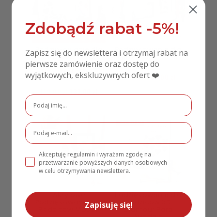
Zdobądź rabat -5%!
Podziękowanie dla
Podziękowanie dla
Zapisz się do newslettera i otrzymaj rabat na
Rodziców Serce
rodziców MD475
pierwsze zamówienie oraz dostęp do
Lustrzane Drzewo i
srebro
Ramka na Zdjęcie
wyjątkowych, ekskluzywnych ofert ❤️
129,00
zł
69,00
zł
MD331
169,00
zł
139,00
zł
PROMOCJA!
Akceptuję regulamin i wyrażam zgodę na
przetwarzanie powyższych danych osobowych
w celu otrzymywania newslettera.
Akrylowe
Podziękowanie dla
Podziękowanie dla
Rodziców 3D
Zapisuję się!
Rodziców MD327
Glamour Para
Młoda z