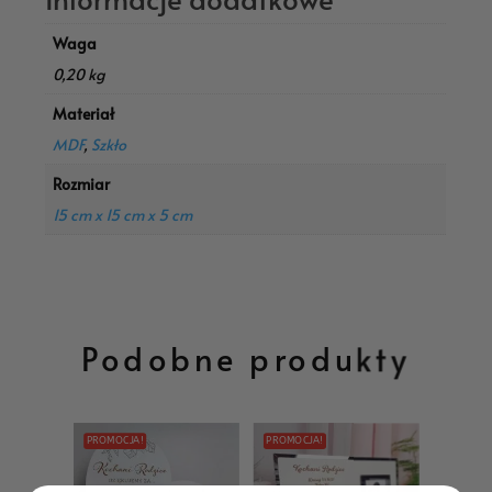
Waga
0,20 kg
Materiał
MDF
,
Szkło
Rozmiar
15 cm x 15 cm x 5 cm
Podobne produkty
PROMOCJA!
PROMOCJA!