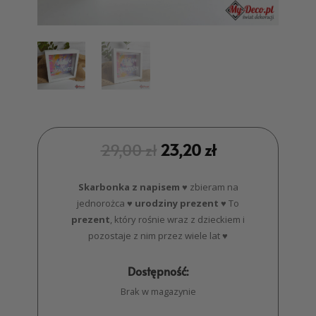
29,00
zł
23,20
zł
Skarbonka z napisem
♥ zbieram na
jednorożca ♥
urodziny prezent
♥ To
prezent
, który rośnie wraz z dzieckiem i
pozostaje z nim przez wiele lat ♥
Dostępność:
Brak w magazynie