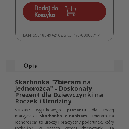
Dodaj do
Koszyka
EAN:
5901854942162
SKU:
1/0/00000717
Opis
Skarbonka "Zbieram na
Jednorożca" - Doskonały
Prezent dla Dziewczynki na
Roczek i Urodziny
Szukasz wyjątkowego
prezentu
dla małej
marzycielki?
Skarbonka z napisem
"Zbieram na
Jednorożca" to uroczy i praktyczny podarunek, który
rozbłyśnie w oczach każdej dziewczynki. Ta