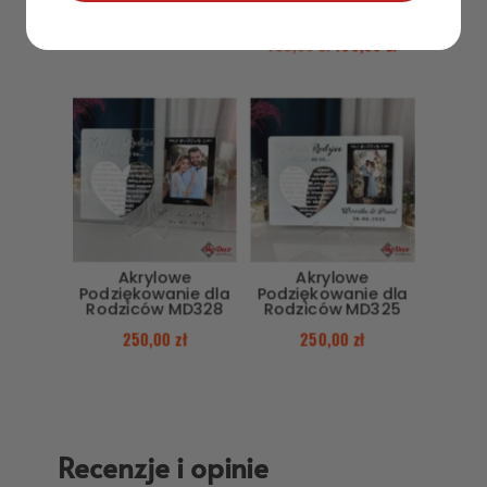
250,00
zł
Balonami MD343
199,00
zł
159,00
zł
Akrylowe
Akrylowe
Podziękowanie dla
Podziękowanie dla
Rodziców MD328
Rodziców MD325
250,00
zł
250,00
zł
Recenzje i opinie