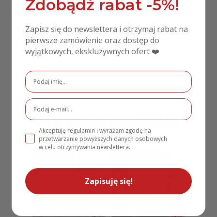
Zdobądź rabat -5%!
Kolor
Drewno
,
Złoty
Zapisz się do newslettera i otrzymaj rabat na
pierwsze zamówienie oraz dostęp do
Rozmiar
wyjątkowych, ekskluzywnych ofert ❤️
36cm x 11cm x 10,5cm
Podobne produkty
Akceptuję regulamin i wyrażam zgodę na
przetwarzanie powyższych danych osobowych
w celu otrzymywania newslettera.
Zapisuję się!