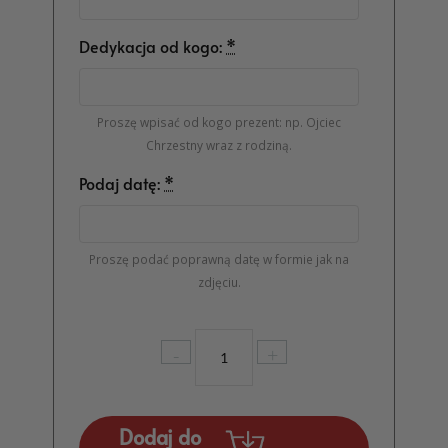
Dedykacja od kogo:
*
Proszę wpisać od kogo prezent: np. Ojciec
Chrzestny wraz z rodziną.
Podaj datę:
*
Proszę podać poprawną datę w formie jak na
zdjęciu.
ilość
-
+
Skrzynka
na
wino
MD029
Dodaj do