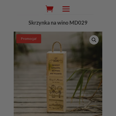
Wyszukiwarka
produktów
Skrzynka na wino MD029
Promocja!