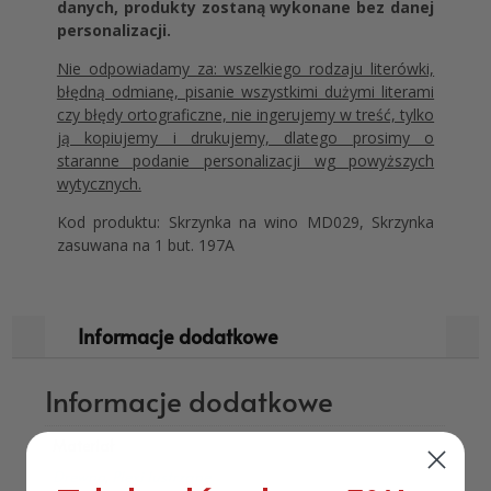
danych, produkty zostaną wykonane bez danej
personalizacji.
Nie odpowiadamy za: wszelkiego rodzaju literówki,
błędną odmianę, pisanie wszystkimi dużymi literami
czy błędy ortograficzne, nie ingerujemy w treść, tylko
ją kopiujemy i drukujemy, dlatego prosimy o
staranne podanie personalizacji wg powyższych
wytycznych.
Kod produktu: Skrzynka na wino MD029, Skrzynka
zasuwana na 1 but. 197A
Informacje dodatkowe
Informacje dodatkowe
Materiał
Drewno
,
Plexi lustrzane