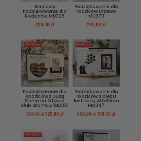
Akrylowe
Podziękowanie dla
Podziękowanie dla
rodziców Drzewo
Rodziców MD325
MD379
250,00
zł
249,00
zł
PROMOCJA!
PROMOCJA!
Podziękowanie dla
Podziękowanie dla
Rodziców z Dużą
rodziców z pleksi
Ramą na Zdjęcie
lustrzaną 40x60cm
Ślub Glamour MD321
MD347
199,00
zł
129,00
zł
299,00
zł
199,00
zł
PROMOCJA!