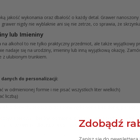
ką jakość wykonania oraz dbałość o każdy detal. Grawer nanoszony 
 grawer nigdy nie wyblaknie ani się nie zetrze, co sprawia, że skrzynka
ny lub Imieniny
na alkohol to nie tylko praktyczny przedmiot, ale także wyjątkowy 
alnie nadaje się na urodziny, imieniny lub inną wyjątkową okazję. Zam
e z ulubionym trunkiem.
danych do personalizacji:
 w odmienionej formie i nie pisać wszystkich liter wielkich)
ć liczbą)
iek z danych, produkty zostaną wykonane bez danej personali
aju literówki, błędną odmianę, pisanie wszystkimi dużymi lit
Zdobądź rab
jemy i drukujemy, dlatego prosimy o staranne podanie persona
urodziny z grawerem MD1164, Skrzynka zasuwana na 1 but. 197A
Zapisz się do newslettera 