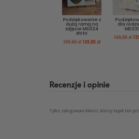
Podziękowanie z
Podzięko
dużą ramą na
dla rodz
zdjęcie MD324
MD33
złoto
159,00
zł
13
190,00
zł
139,00
zł
Recenzje i opinie
Tylko zalogowani klienci, którzy kupili ten p