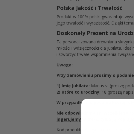
Polska Jakość i Trwałość
Produkt w 100% polski gwarantuje wyso
jego trwałość i wyrazistość. Dzięki temu
Doskonały Prezent na Urodzi
Ta personalizowana drewniana skrzynka 
miłości i wdzięczności dla jubilata. Ide
i stworzyć trwałe wspomnienia związan
Uwaga:
Przy zamówieniu prosimy o podanie 
1) Imię Jubilata:
Mariusza (proszę podać
2) Które to urodziny:
18 (proszę napisa
W przypadku nie podania którejkolw
Nie odpowiadamy za: wszelkiego rodz
ingerujemy w treść, tylko ją kopiu
Kod produktu: Skrzynka na wino na 18 