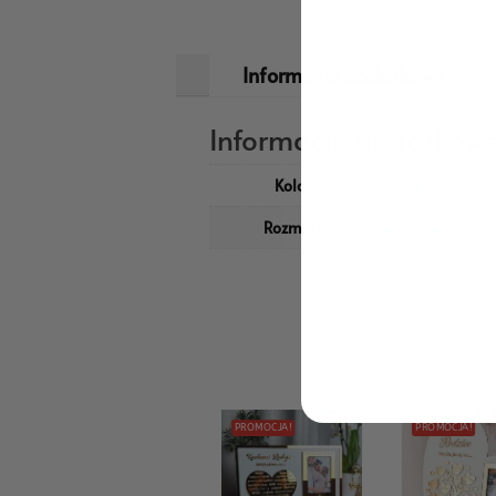
Informacje dodatkowe
Informacje dodatkow
Kolor
Drewno
Rozmiar
36cm x 11cm x 10
PROMOCJA!
PROMOCJA!