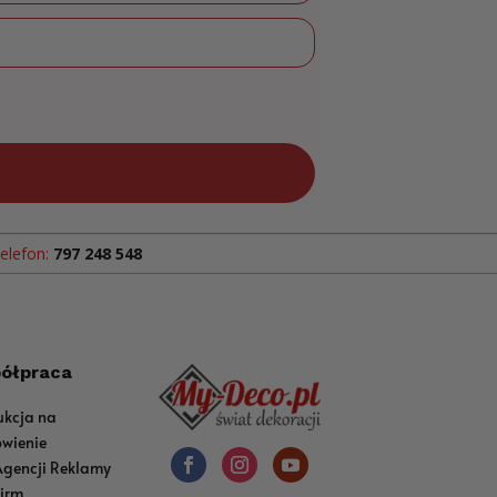
elefon:
797 248 548
ółpraca
ukcja na
wienie
Agencji Reklamy
Firm