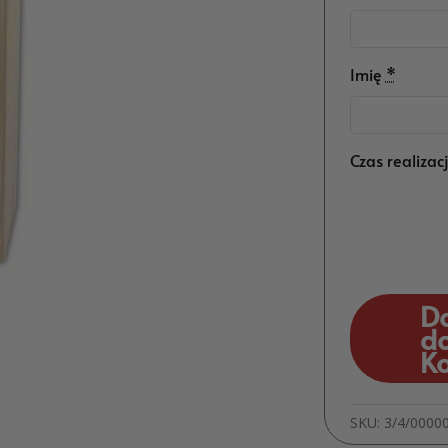
Imię
*
Czas realizac
D
d
K
SKU:
3/4/0000