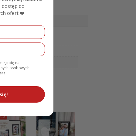
 dostęp do
ch ofert ❤️
am zgodę na
danych osobowych
era.
się!
CJA!