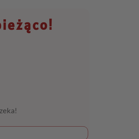
bieżąco!
czeka!