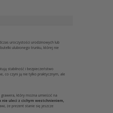
dczas uroczystości urodzinowych lub
telki ulubionego trunku, której nie
tują stabilność i bezpieczeństwo
, co czyni ją nie tylko praktycznym, ale
t grawera, który można umieścić na
h nie uleci z cichym westchnieniem,
wi, że prezent stanie się jeszcze