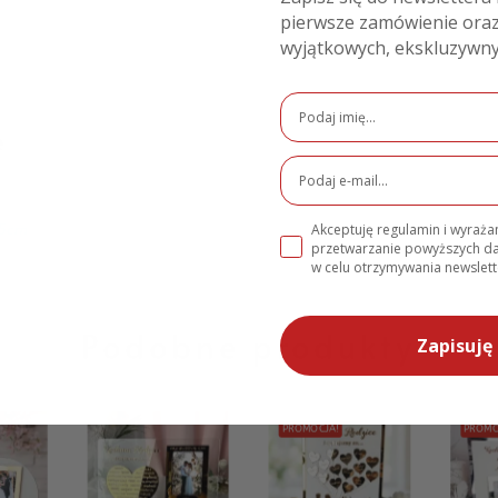
pierwsze zamówienie oraz
wyjątkowych, ekskluzywny
e
,5cm
Akceptuję regulamin i wyraż
przetwarzanie powyższych 
w celu otrzymywania newslett
Podobne produkty
Zapisuję 
PROMOCJA!
PROMO