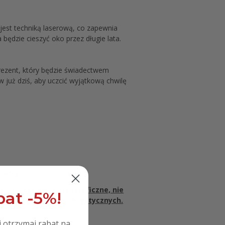
jest techniką laserową, co zapewnia
 będzie cieszyć oko przez długie lata.
prezent, który będzie świadectwem
ów już dziś, aby uczcić wyjątkową chwilę
zacji.
erami czy błędy ortograficzne, nie
at -5%!
lizacji wg powyższych wytycznych.
i otrzymaj rabat na