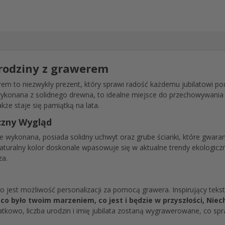
rodziny z grawerem
em to niezwykły prezent, który sprawi radość każdemu jubilatowi po
ykonana z solidnego drewna, to idealne miejsce do przechowywania bu
kże staje się pamiątką na lata.
yczny Wygląd
e wykonana, posiada solidny uchwyt oraz grube ścianki, które gwaran
turalny kolor doskonale wpasowuje się w aktualne trendy ekologiczne
za.
m
o jest możliwość personalizacji za pomocą grawera. Inspirujący teks
co było twoim marzeniem, co jest i będzie w przyszłości, Niec
kowo, liczba urodzin i imię jubilata zostaną wygrawerowane, co spra