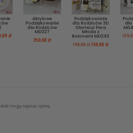
wanie
Akrylowe
Podziękowanie
Podz
iców
Podziękowanie
dla Rodziców 3D
dla
0
dla Rodziców
Glamour Para
MD4
MD327
Młoda z
9,00
zł
129,
Balonami MD343
250,00
zł
199,00
zł
159,00
zł
rodukt mogą napisać opinię.