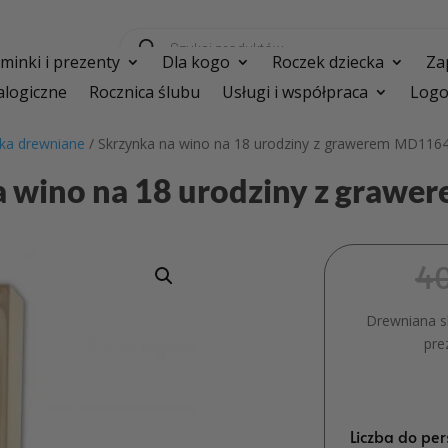
Wyszukiwarka
produktów
inki i prezenty
Dla kogo
Roczek dziecka
Za
logiczne
Rocznica ślubu
Usługi i współpraca
Logo
ka drewniane
/ Skrzynka na wino na 18 urodziny z grawerem MD116
a wino na 18 urodziny z graw
4
Drewniana s
pre
Liczba do per