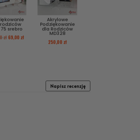
iękowanie
Akrylowe
 rodziców
Podziękowanie
75 srebro
dla Rodziców
MD328
00
zł
69,00
zł
250,00
zł
Napisz recenzję