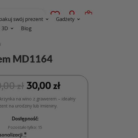



pakuj swój prezent
Gadżety
 3D
Blog
4
erem MD1164
0,00
zł
30,00
zł
krzynka na wino z grawerem – idealny
zent na urodziny lub imieniny.
Dostępność:
Pozostało tylko: 15
sonalizacji
*