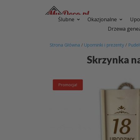
Ślubne
Okazjonalne
Upom
Drzewa genea
Strona Główna
/
Upominki i prezenty
/
Pudeł
Skrzynka n
Promocja!