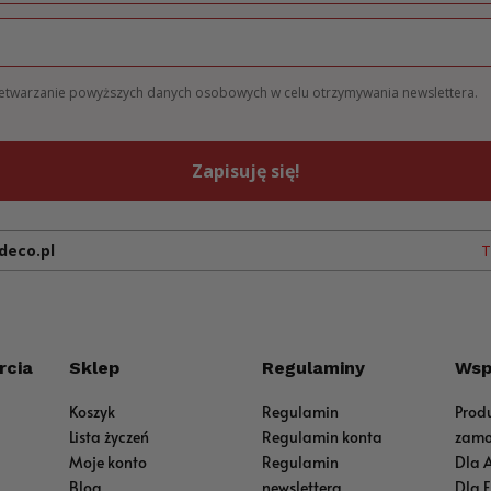
zetwarzanie powyższych danych osobowych w celu otrzymywania newslettera.
Zapisuję się!
deco.pl
T
rcia
Sklep
Regulaminy
Wsp
Koszyk
Regulamin
Prod
Lista życzeń
Regulamin konta
zamo
Moje konto
Regulamin
Dla 
Blog
newslettera
Dla 