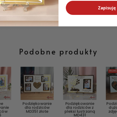
Zapisuję 
,5cm
tnej, Dla Ojca Chrzestnego, Inna Dedykacja
Podobne produkty
PROMO
we
Podziękowanie
Podziękowanie
Podz
wanie
dla rodziców
dla rodziców z
duż
iców
MD351 złote
pleksi lustrzaną
zdj
6
MD431