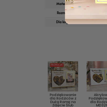
Materiał
Drewno
Rozmiar
36cm x 11cm x 10
Dla kogo
Dla Matki Chrzes
PROMOCJA!
Podziękowanie
Akrylo
dla Rodziców z
Podzięko
Dużą Ramą na
dla Rodz
Zdjęcie Ślub
MD32