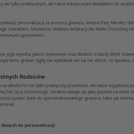
 ją nie tylko praktycznym, ale także estetycznym dodatkiem do wnętrz
możliwość personalizacji za pomocą graweru. Imiona Pary Młodej i d
tego charakteru. Możliwość dodania dedykacji dla Matki Chrzestnej l
apomnianym upominkiem.
uje jego wysoką jakość wykonania oraz dbałość o każdy detal. Grawe
zięki temu grawer nigdy nie wyblaknie ani się nie zetrze, co sprawia, 
estnych Rodziców
na alkohol to nie tylko praktyczny przedmiot, ale także wyjątkowy 
tnej lub Ojca Chrzestnego. Idealnie nadaje się jako prezent na dzień ś
ożesz podać dane do spersonalizowanego grawera, takie jak imiona P
pominek.
danych do personalizacji: