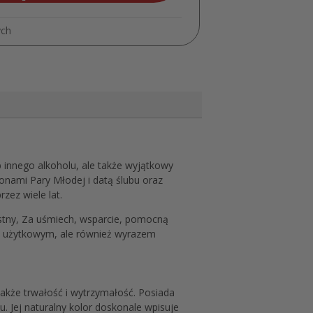
MD037
ych
 innego alkoholu, ale także wyjątkowy
onami Pary Młodej i datą ślubu oraz
zez wiele lat.
stny, Za uśmiech, wsparcie, pomocną
tem użytkowym, ale również wyrazem
także trwałość i wytrzymałość. Posiada
u. Jej naturalny kolor doskonale wpisuje