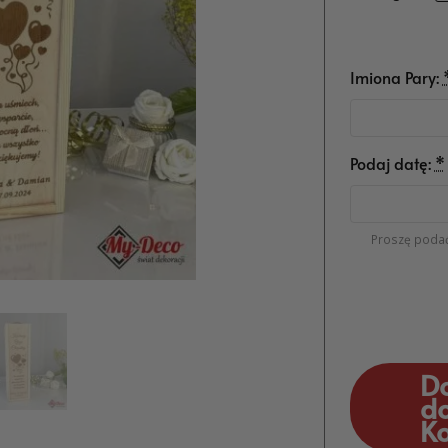
Imiona Pary:
Podaj datę:
*
Proszę podać
D
d
K