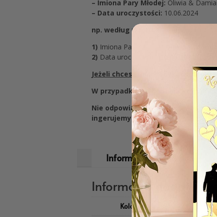
– Imiona Pary Młodej:
Oliwia & Damia
– Data uroczystości:
10.06.2024
np. według wzoru:
1)
Imiona Pary Młodej:
Oliwia & Damia
2)
Data uroczystości:
10.06.2024 (pro
Jeżeli chcesz inną dedykację skont
W przypadku nie podania którejkolw
Nie odpowiadamy za: wszelkiego rodz
ingerujemy w treść, tylko ją kopiu
Informacje dodatkowe
Informacje dodatkow
Kolor
Drewno