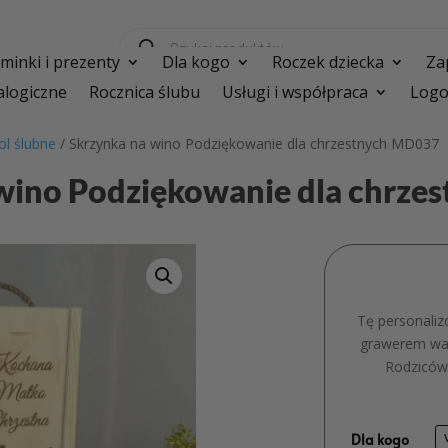
Wyszukiwarka
produktów
inki i prezenty
Dla kogo
Roczek dziecka
Za
logiczne
Rocznica ślubu
Usługi i współpraca
Logo
ol ślubne
/ Skrzynka na wino Podziękowanie dla chrzestnych MD037
wino Podziękowanie dla chrz
Tę personaliz
grawerem war
Rodziców 
Dla kogo