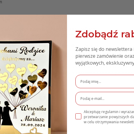
n
n (proszę nie pisać wszystkich liter wielkich)
Zdobądź rab
simy zachować dokładnie taką formę daty)
aktuj się z nami po adresem sklep@my-deco.pl.
Zapisz się do newslettera 
pierwsze zamówienie oraz
iek z danych, produkty zostaną wykonane bez danej personali
wyjątkowych, ekskluzywny
aju literówki, błędną odmianę, pisanie wszystkimi dużymi lit
jemy i drukujemy, dlatego prosimy o staranne podanie persona
e
Akceptuję regulamin i wyraż
przetwarzanie powyższych 
w celu otrzymywania newslett