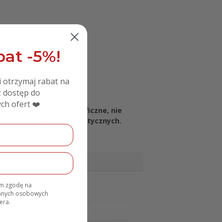
at -5%!
i otrzymaj rabat na
 dostęp do
zacji.
ch ofert ❤️
erami czy błędy ortograficzne, nie
lizacji wg powyższych wytycznych.
am zgodę na
danych osobowych
era.