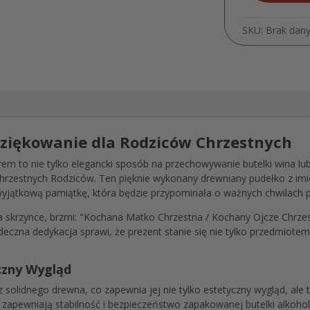
SKU:
Brak dan
dziękowanie dla Rodziców Chrzestnych
em to nie tylko elegancki sposób na przechowywanie butelki wina lub
Chrzestnych Rodziców. Ten pięknie wykonany drewniany pudełko z imi
jątkową pamiątkę, która będzie przypominała o ważnych chwilach pr
a skrzynce, brzmi: "Kochana Matko Chrzestna / Kochany Ojcze Chrze
rdeczna dedykacja sprawi, że prezent stanie się nie tylko przedmio
yczny Wygląd
solidnego drewna, co zapewnia jej nie tylko estetyczny wygląd, ale 
e zapewniają stabilność i bezpieczeństwo zapakowanej butelki alkohol