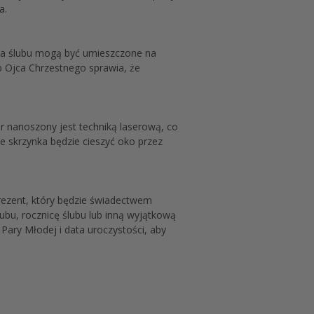
a.
ata ślubu mogą być umieszczone na
ub Ojca Chrzestnego sprawia, że
r nanoszony jest techniką laserową, co
że skrzynka będzie cieszyć oko przez
prezent, który będzie świadectwem
lubu, rocznicę ślubu lub inną wyjątkową
ary Młodej i data uroczystości, aby