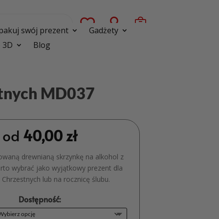



pakuj swój prezent
Gadżety
 3D
Blog
estnych MD037
od
40,00
zł
owaną drewnianą skrzynkę na alkohol z
to wybrać jako wyjątkowy prezent dla
Chrzestnych lub na rocznicę ślubu.
Dostępność: