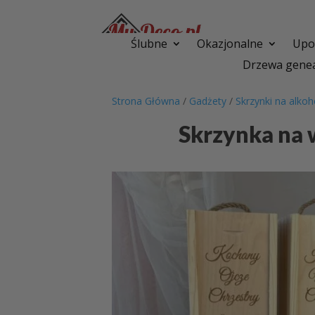
Ślubne
Okazjonalne
Upom
Drzewa genea
Strona Główna
/
Gadżety
/
Skrzynki na alkoh
Skrzynka na 