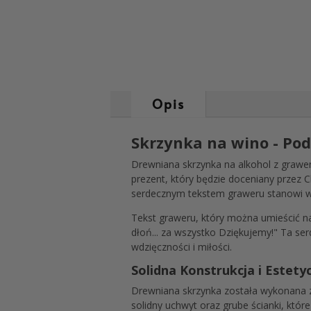
Opis
Skrzynka na wino - Po
Drewniana skrzynka na alkohol z grawer
prezent, który będzie doceniany przez 
serdecznym tekstem graweru stanowi wy
Tekst graweru, który można umieścić n
dłoń... za wszystko Dziękujemy!" Ta se
wdzięczności i miłości.
Solidna Konstrukcja i Estet
Drewniana skrzynka została wykonana z 
solidny uchwyt oraz grube ścianki, któr