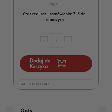
zdjęciu.
Czas realizacji zamówienia: 3-5 dni
roboczych
ilość
-
+
Skrzynka
na
wino
z
Dodaj do
grawerem
Koszyka
MD003
SKU:
3/4/00000471
Opis