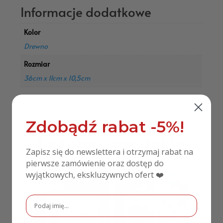
Informacje dodatkowe
Kolor
Drewno
Rozmiar
36cm x 11cm x 10,5cm
Zdobądź rabat -5%!
Podobne produkty
Zapisz się do newslettera i otrzymaj rabat na
pierwsze zamówienie oraz dostęp do
wyjątkowych, ekskluzywnych ofert ❤️
PROMOCJA!