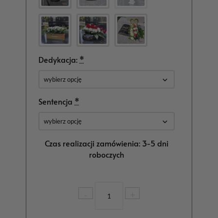
Dedykacja:
*
Sentencja
*
Czas realizacji zamówienia: 3-5 dni
roboczych
ilość
-
+
Statuetka
na