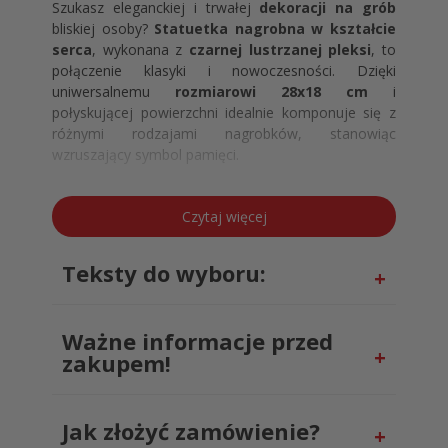
Szukasz eleganckiej i trwałej
dekoracji na grób
bliskiej osoby?
Statuetka nagrobna w kształcie
serca
, wykonana z
czarnej lustrzanej pleksi
, to
połączenie klasyki i nowoczesności. Dzięki
uniwersalnemu
rozmiarowi 28x18 cm
i
połyskującej powierzchni idealnie komponuje się z
różnymi rodzajami nagrobków, stanowiąc
wzruszający symbol pamięci.
Statuetka pełni nie tylko funkcję ozdobną, ale także
praktyczną. W tylnej części znajduje się specjalne
Czytaj więcej
miejsce na znicz, co czyni z niej funkcjonalną
podstawkę na cmentarz.
Nadruk wykonany
Teksty do wyboru:
technologią UV
zapewnia trwałość i odporność na
czynniki atmosferyczne – nie blaknie, nie ściera się i
zachowuje intensywność kolorów przez długi czas.
Ważne informacje przed
Dedykacja umieszczona na statuetce jest gotowa
do wyboru spośród dostępnych wariantów.
zakupem!
Podstawka na znicz serce z
czarnej lustrzanej pleksi –
Jak złożyć zamówienie?
idealna pamiątka na