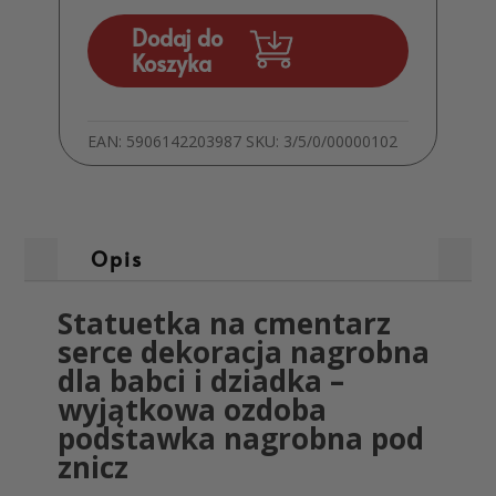
Cmentarz
Serce
Dodaj do
Dekoracja
Koszyka
Nagrobna
dla
Babci
EAN:
5906142203987
SKU:
3/5/0/00000102
MD1382
Opis
Statuetka na cmentarz
serce dekoracja nagrobna
dla babci i dziadka –
wyjątkowa ozdoba
podstawka nagrobna pod
znicz