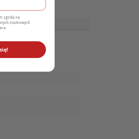
ją wyjątkowość momentu.
Czarne tło
zna i piękna. Goście chętnie zrobią przy
 ten
plakat powitalny urodzinowy
am zgodę na
danych osobowych
era.
się!