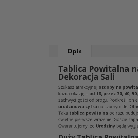
Opis
Tablica Powitalna n
Dekoracja Sali
Szukasz atrakcyjnej
ozdoby na powita
każdą okazję –
od 18, przez 30, 40, 50
zachwyci gości od progu. Podkreśli on e
urodzinowa cyfra
na czarnym tle. Ota
Taka
tablica powitalna
od razu buduj
świetne pierwsze wrażenie. Goście zapam
Gwarantujemy, że
Urodziny
będą wyglą
Duży Tablica Powitalna