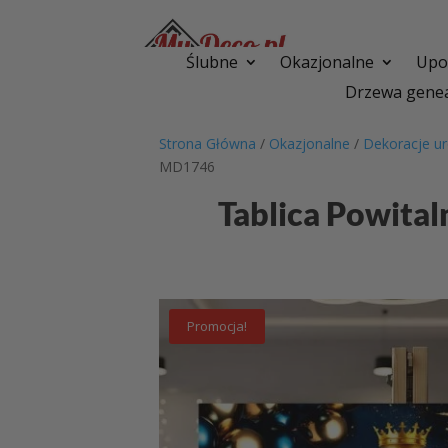
Ślubne
Okazjonalne
Upom
Drzewa genea
Strona Główna
/
Okazjonalne
/
Dekoracje u
MD1746
Tablica Powital
Promocja!