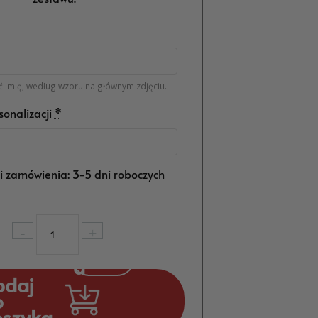
 imię, według wzoru na głównym zdjęciu.
sonalizacji
*
ji zamówienia: 3-5 dni roboczych
ilość
-
+
Tablica
Powitalna
na
odaj
18
o
Urodziny
oszyka