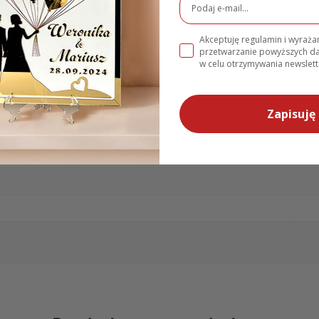
a. Staje się centralnym punktem dekoracji. Złote detale podkreśla
owa dla gości
łatwo dopasowuje się do innych dekoracji. Jest praktyc
 złoto lśni. Jeśli szukasz trwałej i olśniewającej
ozdoby powitalnej
,
Akceptuję regulamin i wyraż
.pl.
przetwarzanie powyższych 
w celu otrzymywania newslett
 Urodziny z Imieniem Plakat na Ściankę MD1746
e
Zapisuję 