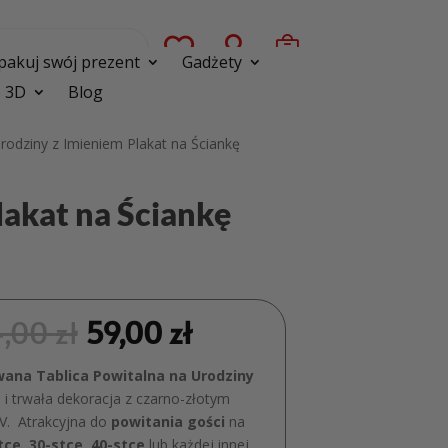



pakuj swój prezent
Gadżety
 3D
Blog
Urodziny z Imieniem Plakat na Ściankę
lakat na Ściankę
4,00
zł
59,00
zł
wana Tablica Powitalna na Urodziny
 i trwała dekoracja z czarno-złotym
V. Atrakcyjna do
powitania gości
na
tce, 30-stce, 40-stce
lub każdej innej