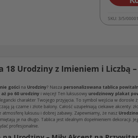
SKU:
3/5/0000
a 18 Urodziny z Imieniem i Liczbą 
nie gości
na
Urodziny
? Nasza
personalizowana tablica powital
, aż po 60 urodziny
i więcej! Ten luksusowy
urodzinowy
plakat po
legancki charakter Twojego przyjęcia. To symbol wejścia w dorosłe ż
czają ją czarne i złote balony. Całość uzupełniają ciekawe akcenty: z
e atmosferę luksusu i dobrej zabawy. Zapewniamy, że nasz
Urodzin
iętają je na długo. Tablica jest idealnym dopełnieniem dekoracji. Je
dać profesjonalnie.
 na Urodziny – Miły Akcent na Przywitan