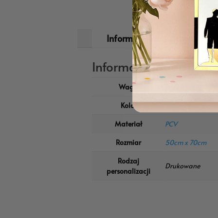
urodzinowa
jest wytworna i nowoczesn
dodaje klasy. Ta
duża tablica urodzin
niej zdjęcia.
Nadruk na PCV
sprawia, że
jest dla Ciebie. Wybierz jakość z my-deco
Informacje dodatkowe
Kod Produktu: Tablica Powitalna na 18
Informacje dodatkow
Waga
0,5 kg
Kolor
Czarny
Materiał
PCV
Rozmiar
50cm x 70cm
Rodzaj
Drukowane
personalizacji