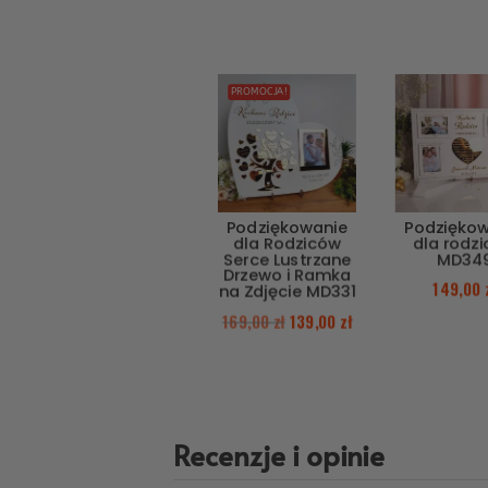
PROMOCJA!
Podziękowanie
Podzięko
dla Rodziców
dla rodz
Serce Lustrzane
MD34
Drzewo i Ramka
149,00
na Zdjęcie MD331
169,00
zł
139,00
zł
Recenzje i opinie