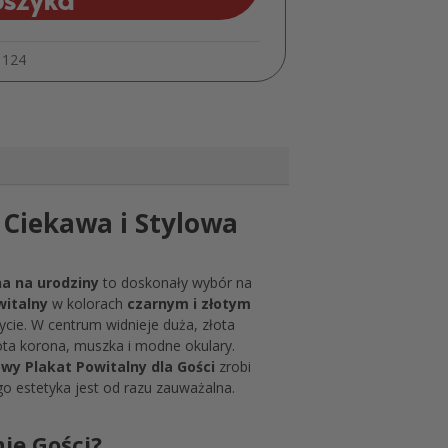
z
Imieniem
Plakat
1124
na
Ściankę
MD1746
– Ciekawa i Stylowa
na na urodziny
to doskonały wybór na
witalny
w kolorach
czarnym i złotym
ycie. W centrum widnieje duża, złota
łota korona, muszka i modne okulary.
owy
Plakat Powitalny dla Gości
zrobi
go estetyka jest od razu zauważalna.
ie Gości?