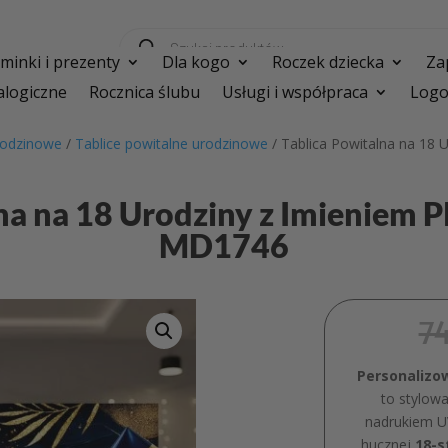
Wyszukiwarka
produktów
inki i prezenty
Dla kogo
Roczek dziecka
Za
logiczne
Rocznica ślubu
Usługi i współpraca
Logo
rodzinowe
/
Tablice powitalne urodzinowe
/ Tablica Powitalna na 18 
na na 18 Urodziny z Imieniem P
MD1746
7
Personalizo
to stylowa
nadrukiem U
hucznej
18-s