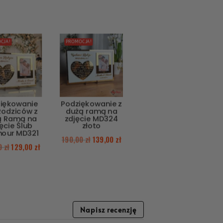
CJA!
PROMOCJA!
iękowanie
Podziękowanie z
Rodziców z
dużą ramą na
ą Ramą na
zdjęcie MD324
ęcie Ślub
złoto
our MD321
190,00
zł
139,00
zł
00
zł
129,00
zł
Napisz recenzję