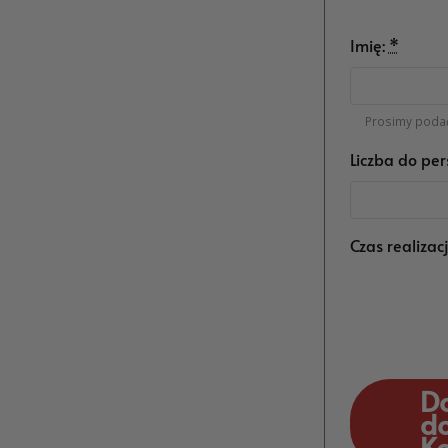
Imię:
*
Prosimy podać
Liczba do per
Czas realizac
D
d
K