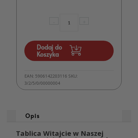
ilość
-
+
Tablica
Witajcie
w
Naszej
Dodaj do
Bajce
Koszyka
z
Pleksi
Srebrnej
EAN:
5906142203116
SKU:
Biały
3/2/5/0/00000004
Nadruk
MD1314
Opis
Tablica Witajcie w Naszej