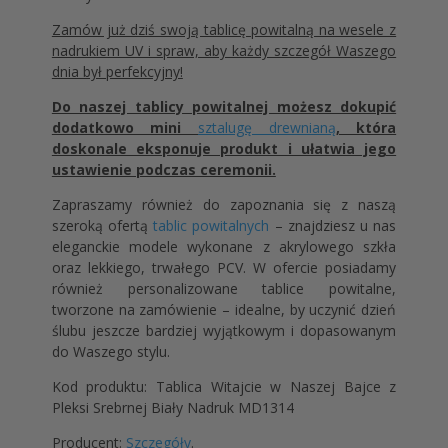
Zamów już dziś swoją tablicę powitalną na wesele z
nadrukiem UV i spraw, aby każdy szczegół Waszego
dnia był perfekcyjny!
Do naszej tablicy powitalnej możesz dokupić
dodatkowo mini
sztalugę drewnianą
, która
doskonale eksponuje produkt i ułatwia jego
ustawienie podczas ceremonii.
Zapraszamy również do zapoznania się z naszą
szeroką ofertą
tablic powitalnych
– znajdziesz u nas
eleganckie modele wykonane z akrylowego szkła
oraz lekkiego, trwałego PCV. W ofercie posiadamy
również personalizowane tablice powitalne,
tworzone na zamówienie – idealne, by uczynić dzień
ślubu jeszcze bardziej wyjątkowym i dopasowanym
do Waszego stylu.
Kod produktu: Tablica Witajcie w Naszej Bajce z
Pleksi Srebrnej Biały Nadruk MD1314
Producent:
Szczegóły
.