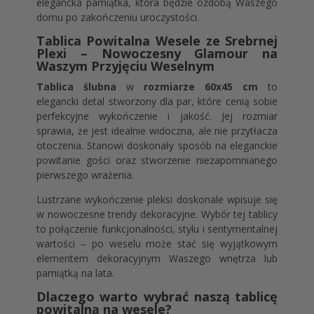
elegancka pamiątka, która będzie ozdobą Waszego
domu po zakończeniu uroczystości.
Tablica Powitalna Wesele ze Srebrnej
Plexi – Nowoczesny Glamour na
Waszym Przyjęciu Weselnym
Tablica ślubna
w
rozmiarze 60x45 cm
to
elegancki detal stworzony dla par, które cenią sobie
perfekcyjne wykończenie i jakość. Jej rozmiar
sprawia, że jest idealnie widoczna, ale nie przytłacza
otoczenia. Stanowi doskonały sposób na eleganckie
powitanie gości oraz stworzenie niezapomnianego
pierwszego wrażenia.
Lustrzane wykończenie pleksi doskonale wpisuje się
w nowoczesne trendy dekoracyjne. Wybór tej tablicy
to połączenie funkcjonalności, stylu i sentymentalnej
wartości – po weselu może stać się wyjątkowym
elementem dekoracyjnym Waszego wnętrza lub
pamiątką na lata.
Dlaczego warto wybrać naszą tablicę
powitalną na wesele?