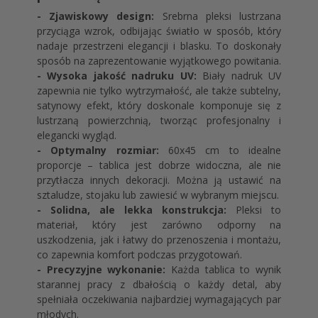
- Zjawiskowy design:
Srebrna pleksi lustrzana
przyciąga wzrok, odbijając światło w sposób, który
nadaje przestrzeni elegancji i blasku. To doskonały
sposób na zaprezentowanie wyjątkowego powitania.
- Wysoka jakość nadruku UV:
Biały nadruk UV
zapewnia nie tylko wytrzymałość, ale także subtelny,
satynowy efekt, który doskonale komponuje się z
lustrzaną powierzchnią, tworząc profesjonalny i
elegancki wygląd.
- Optymalny rozmiar:
60x45 cm to idealne
proporcje – tablica jest dobrze widoczna, ale nie
przytłacza innych dekoracji. Można ją ustawić na
sztaludze, stojaku lub zawiesić w wybranym miejscu.
- Solidna, ale lekka konstrukcja:
Pleksi to
materiał, który jest zarówno odporny na
uszkodzenia, jak i łatwy do przenoszenia i montażu,
co zapewnia komfort podczas przygotowań.
- Precyzyjne wykonanie:
Każda tablica to wynik
starannej pracy z dbałością o każdy detal, aby
spełniała oczekiwania najbardziej wymagających par
młodych.