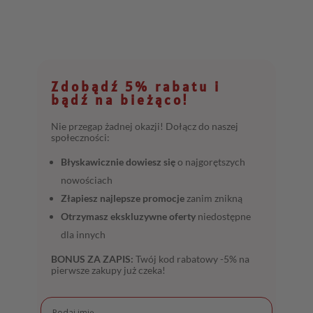
Zdobądź 5% rabatu i
bądź na bieżąco!
Nie przegap żadnej okazji! Dołącz do naszej
społeczności:
Błyskawicznie dowiesz się
o najgorętszych
nowościach
Złapiesz najlepsze promocje
zanim znikną
Otrzymasz ekskluzywne oferty
niedostępne
dla innych
BONUS ZA ZAPIS:
Twój kod rabatowy -5% na
pierwsze zakupy już czeka!