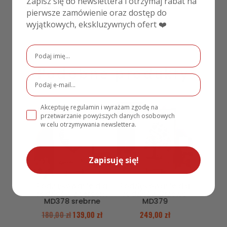
Zapisz się do newslettera i otrzymaj rabat na
Drukowane
pierwsze zamówienie oraz dostęp do
wyjątkowych, ekskluzywnych ofert ❤️
Podobne produkty
Akceptuję regulamin i wyrażam zgodę na
PROMOCJA!
przetwarzanie powyższych danych osobowych
w celu otrzymywania newslettera.
Zapisuję się!
Podziękowanie dla
Podziękowanie dla
rodziców z sercem
rodziców Drzewo
MD378 srebrne
MD379
180,00
zł
139,00
zł
249,00
zł