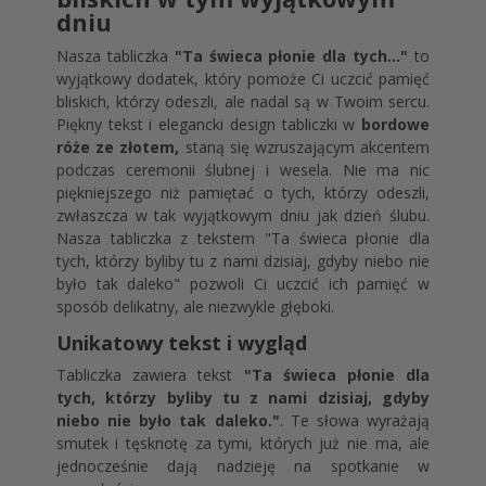
dniu
Nasza tabliczka
"Ta świeca płonie dla tych..."
to
wyjątkowy dodatek, który pomoże Ci uczcić pamięć
bliskich, którzy odeszli, ale nadal są w Twoim sercu.
Piękny tekst i elegancki design tabliczki w
bordowe
róże ze złotem,
staną się wzruszającym akcentem
podczas ceremonii ślubnej i wesela. Nie ma nic
piękniejszego niż pamiętać o tych, którzy odeszli,
zwłaszcza w tak wyjątkowym dniu jak dzień ślubu.
Nasza tabliczka z tekstem "Ta świeca płonie dla
tych, którzy byliby tu z nami dzisiaj, gdyby niebo nie
było tak daleko" pozwoli Ci uczcić ich pamięć w
sposób delikatny, ale niezwykle głęboki.
Unikatowy tekst i wygląd
Tabliczka zawiera tekst
"Ta świeca płonie dla
tych, którzy byliby tu z nami dzisiaj, gdyby
niebo nie było tak daleko."
. Te słowa wyrażają
smutek i tęsknotę za tymi, których już nie ma, ale
jednocześnie dają nadzieję na spotkanie w