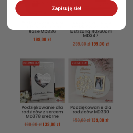
Zapisuję się!
Podziękowanie dla
Podziękowanie dla
rodziców Golden
rodziców z pleksi
Rose MD336
lustrzaną 40x60cm
MD347
199,00
zł
299,00
zł
199,00
zł
PROMOCJA!
PROMOCJA!
Podziękowanie dla
Podziękowanie dla
rodziców z sercem
rodziców MD330
MD378 srebrne
159,00
zł
139,00
zł
180,00
zł
139,00
zł