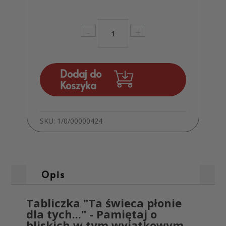
ilość
-
+
Tabliczka
”Ta
świeca
płonie…”
Dodaj do
z
Koszyka
PCV
MD22
SKU:
1/0/00000424
Opis
Tabliczka "Ta świeca płonie
dla tych..." - Pamiętaj o
bliskich w tym wyjątkowym