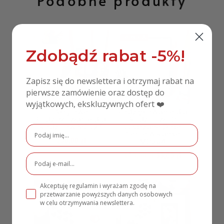
PROMOCJA!
Zdobądź rabat -5%!
Zapisz się do newslettera i otrzymaj rabat na
pierwsze zamówienie oraz dostęp do
wyjątkowych, ekskluzywnych ofert ❤️
Akrylowe
Podziękowanie dla
Podziękowanie dla
Rodziców 3D
Rodziców MD327
Lustrzane Złote
Serce w Ramie
250,00
zł
MD504
149,00
zł
99,00
zł
Akceptuję regulamin i wyrażam zgodę na
PROMOCJA!
przetwarzanie powyższych danych osobowych
w celu otrzymywania newslettera.