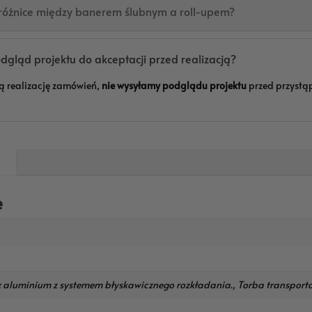
 różnice między banerem ślubnym a roll-upem?
gląd projektu do akceptacji przed realizacją?
ą realizację zamówień,
nie wysyłamy podglądu projektu
przed przystą
e
z aluminium z systemem błyskawicznego rozkładania., Torba transpor