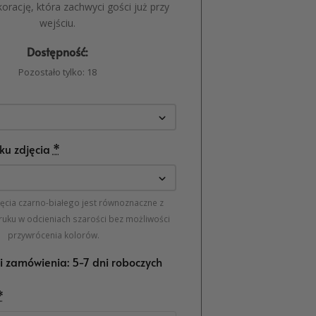
korację, która zachwyci gości już przy
wejściu.
Dostępność:
Pozostało tylko: 18
ku zdjęcia
*
jęcia czarno-białego jest równoznaczne z
ruku w odcieniach szarości bez możliwości
przywrócenia kolorów.
ji zamówienia: 5-7 dni roboczych
*