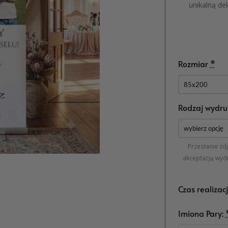
unikalną de
Rozmiar
*
Rodzaj wydru
Przesłanie zd
akceptacją wyd
Czas realizac
Imiona Pary: