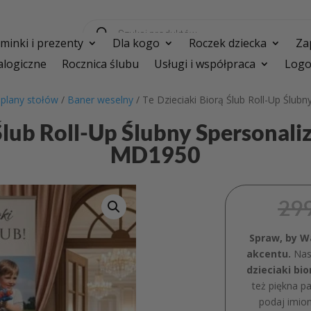
Wyszukiwarka
produktów
inki i prezenty
Dla kogo
Roczek dziecka
Za
logiczne
Rocznica ślubu
Usługi i współpraca
Logo
i plany stołów
/
Baner weselny
/ Te Dzieciaki Biorą Ślub Roll-Up Ślu
 Ślub Roll-Up Ślubny Spersonal
MD1950
29
Spraw, by W
akcentu.
Na
dzieciaki bio
też piękna pa
podaj imion