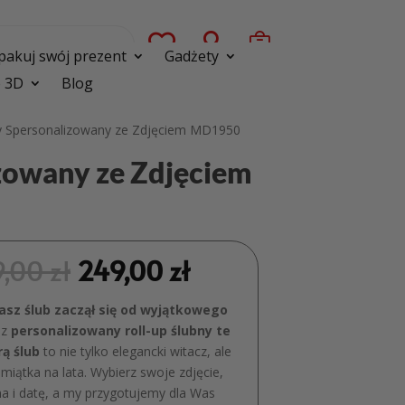



pakuj swój prezent
Gadżety
 3D
Blog
bny Spersonalizowany ze Zdjęciem MD1950
izowany ze Zdjęciem
9,00
zł
249,00
zł
asz ślub zaczął się od wyjątkowego
sz
personalizowany roll-up ślubny te
rą ślub
to nie tylko elegancki witacz, ale
miątka na lata. Wybierz swoje zdjęcie,
a i datę, a my przygotujemy dla Was