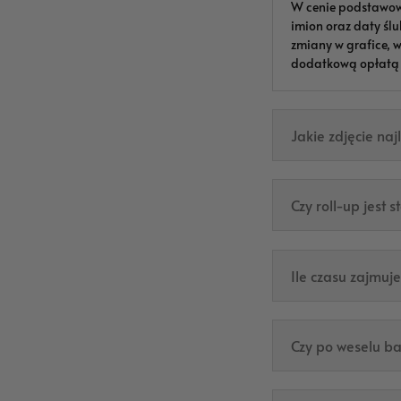
W cenie podstawowe
imion oraz daty ślu
zmiany w grafice, 
dodatkową opłatą i
Jakie zdjęcie naj
Czy roll-up jest 
Ile czasu zajmuj
Czy po weselu b