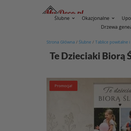
Ślubne
Okazjonalne
Upom
Drzewa genea
Strona Główna
/
Ślubne
/
Tablice powitalne 
Te Dzieciaki Biorą
Promocja!