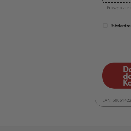
Proszę o załąc
Potwierdza
D
d
K
EAN:
5906142