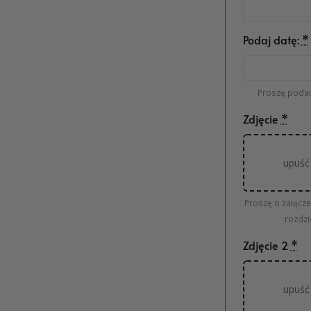
Podaj datę:
*
Proszę podać
Zdjęcie
*
upuść 
Proszę o załącze
rozdzi
Zdjęcie 2
*
upuść 