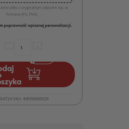
zenie pliku z oryginalnym zdjęciem (np. w
formacie JPG, PNG)
m poprawność wpisanej personalizacji.
ilość
-
+
Te
Dzieciaki
Biorą
odaj
Ślub
o
Roll-
oszyka
Up
Ślubny
Spersonalizowany
204724
SKU:
4/8/00000029
ze
Zdjęciem
MD1950