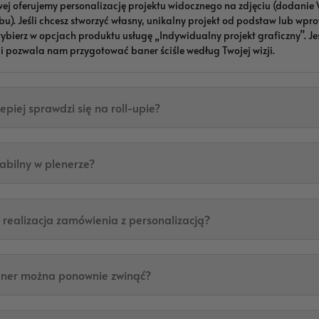
j oferujemy personalizację projektu widocznego na zdjęciu (dodanie 
bu). Jeśli chcesz stworzyć własny, unikalny projekt od podstaw lub wp
wybierz w opcjach produktu usługę „Indywidualny projekt graficzny”. J
 pozwala nam przygotować baner ściśle według Twojej wizji.
lepiej sprawdzi się na roll-upie?
stabilny w plenerze?
e realizacja zamówienia z personalizacją?
aner można ponownie zwinąć?