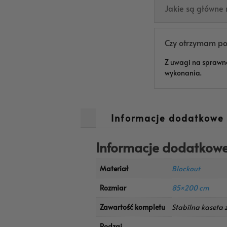
Jakie są główne
Czy otrzymam pod
Z uwagi na sprawn
wykonania.
Informacje dodatkowe
Informacje dodatkow
Materiał
Blockout
Rozmiar
85×200 cm
Zawartość kompletu
Stabilna kaseta 
Rodzaj