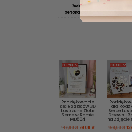
Rodzaj
Drukowane
personalizacji
PROMOCJA!
PROMOCJA!
Podziękowanie
Podzięko
dla Rodziców 3D
dla Rodz
Lustrzane Złote
Serce Lust
Serce w Ramie
Drzewo i 
MD504
na Zdjęcie
149,00
zł
99,00
zł
169,00
zł
13