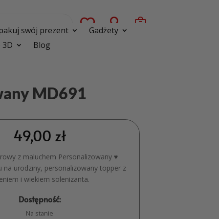



pakuj swój prezent
Gadżety
 3D
Blog
owany MD691
49,00
zł
orowy z maluchem Personalizowany ♥
u na urodziny, personalizowany topper z
eniem i wiekiem solenizanta.
Dostępność:
Na stanie