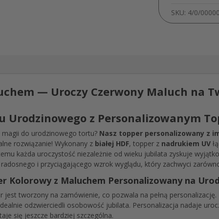
SKU:
4/0/0000
luchem — Uroczy Czerwony Maluch na 
rtu Urodzinowego z Personalizowanym T
a magii do urodzinowego tortu?
Nasz topper personalizowany z i
ealne rozwiązanie! Wykonany z
białej HDF
, topper z
nadrukiem UV
łą
 temu każda uroczystość niezależnie od wieku jubilata zyskuje wyjątk
dosnego i przyciągającego wzrok wyglądu, który zachwyci zarówno dz
r Kolorowy z Maluchem Personalizowany na Urod
 jest tworzony na zamówienie, co pozwala na pełną personalizację. D
idealnie odzwierciedli osobowość jubilata. Personalizacja nadaje uro
taje się jeszcze bardziej szczególna.