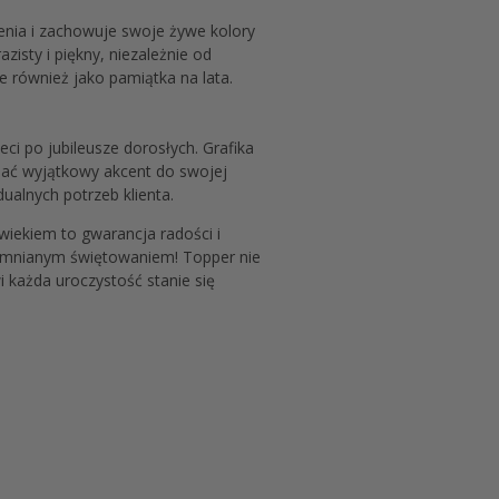
enia i zachowuje swoje żywe kolory
isty i piękny, niezależnie od
e również jako pamiątka na lata.
ci po jubileusze dorosłych. Grafika
odać wyjątkowy akcent do swojej
alnych potrzeb klienta.
wiekiem to gwarancja radości i
apomnianym świętowaniem! Topper nie
i każda uroczystość stanie się