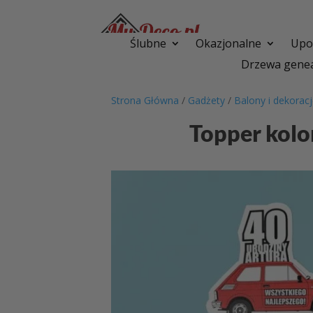
Ślubne
Okazjonalne
Upom
Drzewa genea
Strona Główna
/
Gadżety
/
Balony i dekorac
Topper kol