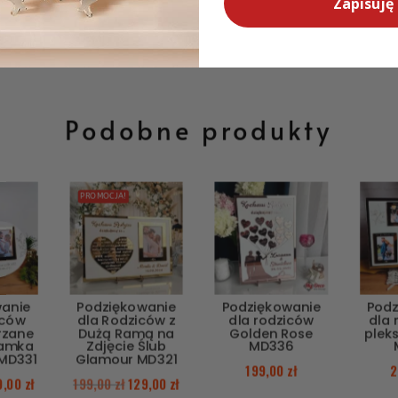
Zapisuję 
Podobne produkty
PROMOCJA!
wanie
Podziękowanie
Podziękowanie
Podz
iców
dla Rodziców z
dla rodziców
dla 
rzane
Dużą Ramą na
Golden Rose
pleks
Ramka
Zdjęcie Ślub
MD336
 MD331
Glamour MD321
199,00
zł
2
9,00
zł
199,00
zł
129,00
zł