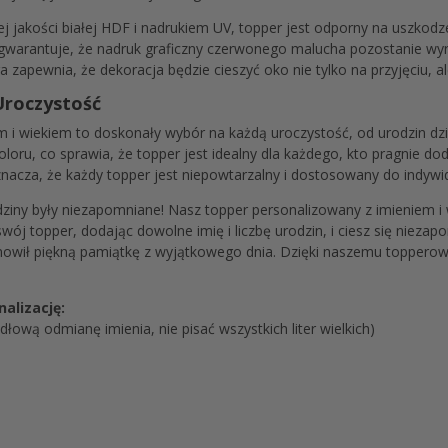
 jakości białej HDF i nadrukiem UV, topper jest odporny na uszkodz
 gwarantuje, że nadruk graficzny czerwonego malucha pozostanie wyraz
 zapewnia, że dekoracja będzie cieszyć oko nie tylko na przyjęciu, al
Uroczystość
 i wiekiem to doskonały wybór na każdą uroczystość, od urodzin dzie
loru, co sprawia, że topper jest idealny dla każdego, kto pragnie d
cza, że każdy topper jest niepowtarzalny i dostosowany do indywidu
ziny były niezapomniane! Nasz topper personalizowany z imieniem i 
wój topper, dodając dowolne imię i liczbę urodzin, i ciesz się niez
stanowił piękną pamiątkę z wyjątkowego dnia. Dzięki naszemu topperow
alizację:
łową odmianę imienia, nie pisać wszystkich liter wielkich)