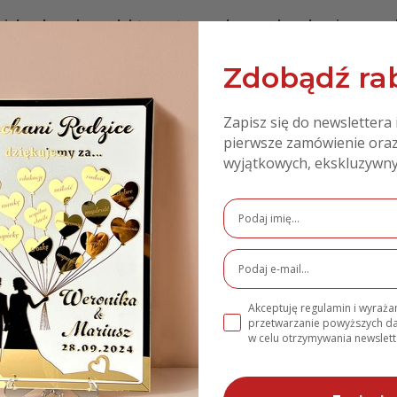
iek z danych, produkty zostaną wykonane bez danej personali
literówki, błędną odmianę, pisanie wszystkimi dużymi literami czy b
Zdobądź rab
 dlatego prosimy o staranne podanie personalizacji wg powyższych wyt
4x22 cm
. W zależności od personalizacji imieniem i liczbą urodzin ten
Zapisz się do newslettera 
 naszą szeroką ofertą topperów urodzinowych w kategorii na stroni
pierwsze zamówienie oraz
ch wzorów i możliwości personalizacji.
wyjątkowych, ekskluzywny
uchem Personalizowany MD691
e
Akceptuję regulamin i wyraż
przetwarzanie powyższych 
w celu otrzymywania newslett