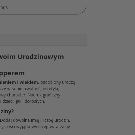
0006
Twoim Urodzinowym
opperem
mieniem i wiekiem
, ozdobiony uroczą
czy w sobie trwałość, estetykę i
owy charakter. Nadruk graficzny
ieci, jak i dorosłych.
ziny?
odaj dowolne imię i liczbę urodzin,
czystości wyjątkowy i niepowtarzalny