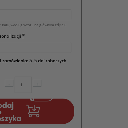
 imię, według wzoru na głównym zdjęciu.
sonalizacji
*
ji zamówienia: 3-5 dni roboczych
ilość
-
+
Topper
kolorowy
z
odaj
maluchem
o
Personalizowany
oszyka
MD691