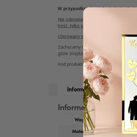
W przypadku nie podania którejkolw
Nie odpowiadamy za: wszelkiego rodzaju 
treść, tylko ją kopiujemy i drukujemy,
Oferowany wzór toppera ma wymiar
1
Zachęcamy również do zapoznania się z
gdzie znajdziesz wiele innych wyjątkowy
Kod produktu: Topper kolorowy z mal
Informacje dodatkowe
Informacje dodatkow
Waga
0,20 kg
Materiał
HDF biały