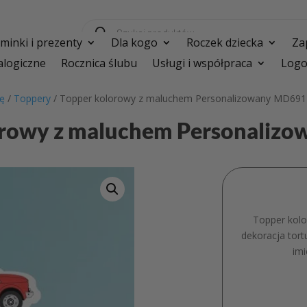
Wyszukiwarka
produktów
inki i prezenty
Dla kogo
Roczek dziecka
Za
logiczne
Rocznica ślubu
Usługi i współpraca
Logo
ję
/
Toppery
/ Topper kolorowy z maluchem Personalizowany MD691
orowy z maluchem Personaliz
Topper kol
dekoracja tort
imi