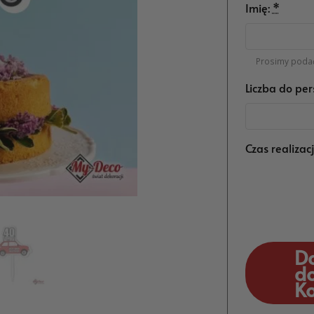
Imię:
*
Prosimy podać
Liczba do per
Czas realizac
D
d
K