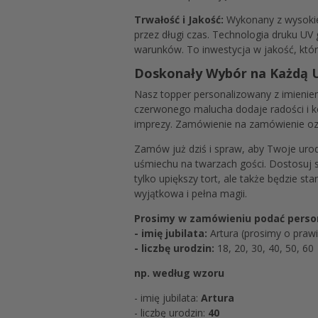
Trwałość i Jakość:
Wykonany z wysokiej
przez długi czas. Technologia druku UV
warunków. To inwestycja w jakość, która
Doskonały Wybór na Każdą 
Nasz topper personalizowany z imieniem
czerwonego malucha dodaje radości i ko
imprezy. Zamówienie na zamówienie ozna
Zamów już dziś i spraw, aby Twoje urod
uśmiechu na twarzach gości. Dostosuj s
tylko upiększy tort, ale także będzie 
wyjątkowa i pełna magii.
Prosimy w zamówieniu podać person
- imię jubilata:
Artura (prosimy o prawid
- liczbę urodzin:
18, 20, 30, 40, 50, 60
np. według wzoru
- imię jubilata:
Artura
- liczbę urodzin:
40