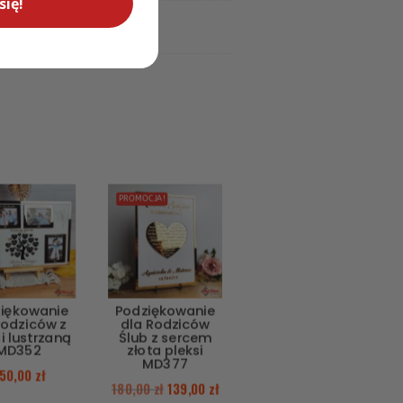
się!
PROMOCJA!
iękowanie
Podziękowanie
rodziców z
dla Rodziców
i lustrzaną
Ślub z sercem
MD352
złota pleksi
MD377
50,00
zł
180,00
zł
139,00
zł