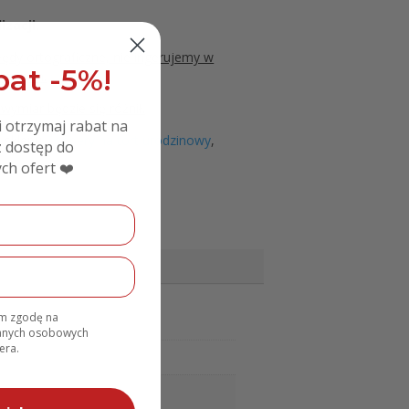
zacji.
łędy ortograficzne, nie ingerujemy w
at -5%!
ycznych.
 wymiar będzie się różnił.
i otrzymaj rabat na
e sklepu
Toppery na tort urodzinowy
,
 dostęp do
ch ofert ❤️
am zgodę na
danych osobowych
era.