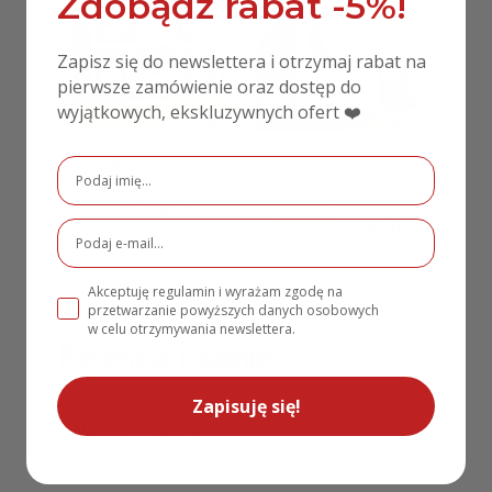
Zdobądź rabat -5%!
Zapisz się do newslettera i otrzymaj rabat na
pierwsze zamówienie oraz dostęp do
wyjątkowych, ekskluzywnych ofert ❤️
Podziękowanie dla
Podziękowanie dla
rodziców MD351
Rodziców Ślub z
złote
sercem złota pleksi
MD377
250,00
zł
180,00
zł
139,00
zł
Akceptuję regulamin i wyrażam zgodę na
przetwarzanie powyższych danych osobowych
w celu otrzymywania newslettera.
Recenzje i opinie
Zapisuję się!
Napisz recenzję