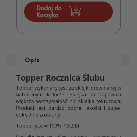
Dodaj do
Koszyka
Opis
Topper Rocznica Ślubu
Topper wykonany jest ze sklejki drewniane
j
w
naturalnym kolorze. Sklejka ta zapewnia
większą wytrzymałość niż sklejka tekturowa.
Produkt
jest bardzo dobrej jakości i super
dokładnie zrobiony
.
Topper jest w 100% POLSKI
Specjalizujemy się głównie na cięciu i grawerowaniu