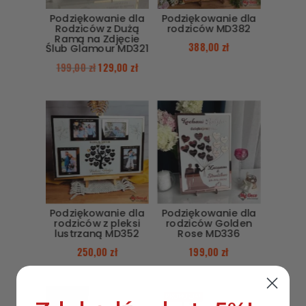
Podziękowanie dla
Podziękowanie dla
Rodziców z Dużą
rodziców MD382
Ramą na Zdjęcie
388,00
zł
Ślub Glamour MD321
199,00
zł
129,00
zł
Podziękowanie dla
Podziękowanie dla
rodziców z pleksi
rodziców Golden
lustrzaną MD352
Rose MD336
250,00
zł
199,00
zł
PROMOCJA!