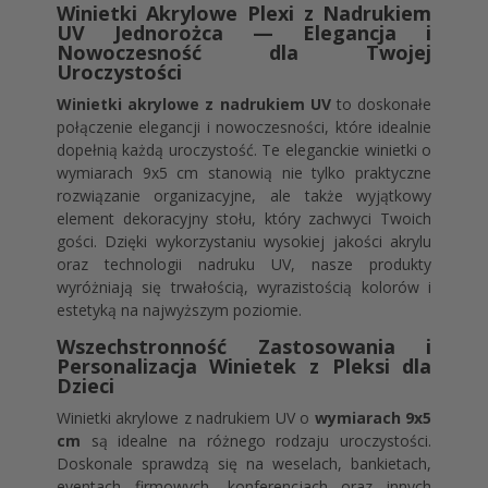
Winietki Akrylowe Plexi z Nadrukiem
UV Jednorożca — Elegancja i
Nowoczesność dla Twojej
Uroczystości
Winietki akrylowe z nadrukiem UV
to doskonałe
połączenie elegancji i nowoczesności, które idealnie
dopełnią każdą uroczystość. Te eleganckie winietki o
wymiarach 9x5 cm stanowią nie tylko praktyczne
rozwiązanie organizacyjne, ale także wyjątkowy
element dekoracyjny stołu, który zachwyci Twoich
gości. Dzięki wykorzystaniu wysokiej jakości akrylu
oraz technologii nadruku UV, nasze produkty
wyróżniają się trwałością, wyrazistością kolorów i
estetyką na najwyższym poziomie.
Wszechstronność Zastosowania i
Personalizacja Winietek z Pleksi dla
Dzieci
Winietki akrylowe z nadrukiem UV o
wymiarach 9x5
cm
są idealne na różnego rodzaju uroczystości.
Doskonale sprawdzą się na weselach, bankietach,
eventach firmowych, konferencjach oraz innych