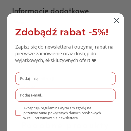
Informacje dodatkowe
Waga
Zdobądź rabat -5%!
0,10 kg
Materiał
Zapisz się do newslettera i otrzymaj rabat na
Pleksi
pierwsze zamówienie oraz dostęp do
wyjątkowych, ekskluzywnych ofert ❤️
Rozmiar
9×5 cm
Rodzaj personalizacji
Drukowane
Akceptuję regulamin i wyrażam zgodę na
przetwarzanie powyższych danych osobowych
w celu otrzymywania newslettera.
Podobne produkty