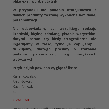
pliku exel, word, notatnik
)
W przypadku nie podania którejkolwiek z
danych produkty zostaną wykonane bez danej
personalizacji.
Nie odpowiadamy za: wszelkiego rodzaju
literówki, błędną odmianę, pisanie wszystkimi
dużymi literami czy błędy ortograficzne, nie
ingerujemy w treść, tylko ją kopiujemy i
drukujemy, dlatego prosimy o staranne
podanie personalizacji wg powyższych
wytycznych.
Przykład jak powinna wyglądać lista:
Kamil Kowalski
Ania Nowak
Kuba Nowak
itd.
UWAGA!!!
Po otrzymaniu specyfikacji nie przyjmujemy żadnych