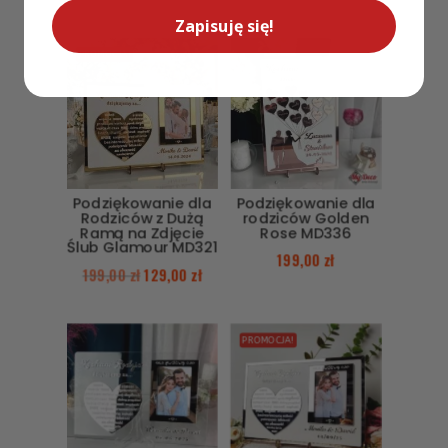
Zapisuję się!
PROMOCJA!
Podziękowanie dla
Podziękowanie dla
Rodziców z Dużą
rodziców Golden
Ramą na Zdjęcie
Rose MD336
Ślub Glamour MD321
199,00
zł
199,00
zł
129,00
zł
PROMOCJA!