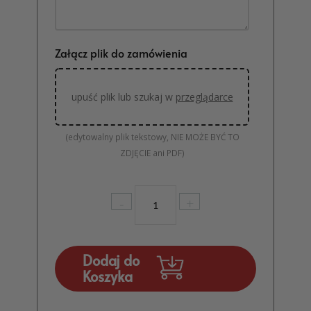
Załącz plik do zamówienia
upuść plik lub szukaj w
przeglądarce
(edytowalny plik tekstowy, NIE MOŻE BYĆ TO
ZDJĘCIE ani PDF)
ilość
-
+
Winietki
Akrylowe
Plexi
dla
Dodaj do
dzieci
Koszyka
Jednorożec
MD753