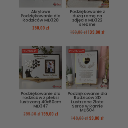
Akrylowe
Podziękowanie z
Podziękowanie dla
dużą ramą na
Rodziców MD328
zdjęcie MD322
srebrne
250,00
zł
190,00
zł
139,00
zł
PROMOCJA!
PROMOCJA!
Podziękowanie dla
Podziękowanie dla
rodziców z pleksi
Rodziców 3D
lustrzaną 40x60cm
Lustrzane Złote
MD347
Serce w Ramie
MD504
299,00
zł
199,00
zł
149,00
zł
99,00
zł