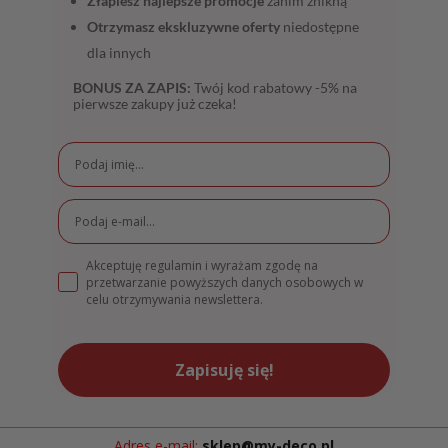
Złapiesz najlepsze promocje
zanim znikną
Otrzymasz ekskluzywne oferty
niedostępne
dla innych
BONUS ZA ZAPIS:
Twój kod rabatowy -5% na
pierwsze zakupy już czeka!
Akceptuję regulamin i wyrażam zgodę na
przetwarzanie powyższych danych osobowych w
celu otrzymywania newslettera.
Zapisuję się!
Adres e-mail:
sklep@my-deco.pl