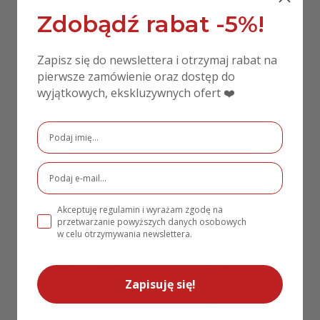
Materiał
Zdobądź rabat -5%!
Papier
Zapisz się do newslettera i otrzymaj rabat na
Rozmiar
pierwsze zamówienie oraz dostęp do
9×4,5 cm
wyjątkowych, ekskluzywnych ofert ❤️
Rodzaj personalizacji
Drukowane
Akceptuję regulamin i wyrażam zgodę na
Podobne produkty
przetwarzanie powyższych danych osobowych
w celu otrzymywania newslettera.
PROMOCJA!
Zapisuję się!