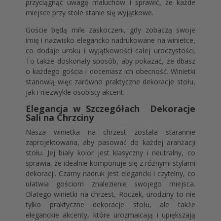
przyciągnąć uwagę maluchów i sprawić, że każde
miejsce przy stole stanie się wyjątkowe.
Goście będą mile zaskoczeni, gdy zobaczą swoje
imię i nazwisko elegancko nadrukowane na winietce,
co dodaje uroku i wyjątkowości całej uroczystości.
To także doskonały sposób, aby pokazać, że dbasz
o każdego gościa i doceniasz ich obecność. Winietki
stanowią więc zarówno praktyczne dekoracje stołu,
jak i niezwykle osobisty akcent.
Elegancja w Szczegółach Dekoracje
Sali na Chrzciny
Nasza winietka na chrzest została starannie
zaprojektowana, aby pasować do każdej aranżacji
stołu. Jej biały kolor jest klasyczny i neutralny, co
sprawia, że idealnie komponuje się z różnymi stylami
dekoracji. Czarny nadruk jest elegancki i czytelny, co
ułatwia gościom znalezienie swojego miejsca.
Dlatego winietki na chrzest, Roczek, urodziny to nie
tylko praktyczne dekoracje stołu, ale także
eleganckie akcenty, które urozmaicają i upiększają