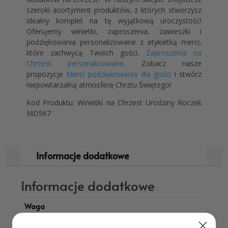
szeroki asortyment produktów, z których stworzysz
idealny komplet na tę wyjątkową uroczystość!
Oferujemy winietki, zaproszenia, zawieszki i
podziękowania personalizowane z etykietką merci,
które zachwycą Twoich gości.
Zaproszenia na
Chrzest personalizowane.
Zobacz nasze
propozycje
Merci podziękowania dla gości
i stwórz
niepowtarzalną atmosferę Chrztu Świętego!
Kod Produktu: Winietki na Chrzest Urodziny Roczek
MD567
Informacje dodatkowe
Informacje dodatkowe
Waga
0,10 kg