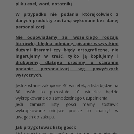
pliku exel, word, notatnik
)
W przypadku nie podania którejkolwiek z
danych produkty zostaną wykonane bez danej
personalizacji.
Nie odpowiadamy za: wszelkiego rodzaju
literówki, błędną odmianę, pisanie wszystkimi
dużymi literami czy błędy ortograficzne, nie
ingerujemy w treść, tylko ją kopiujemy i
drukujemy, dlatego prosimy o staranne
podanie personalizacji wg powyższych
wytycznych.
Jeśli zostanie zakupione 40 winietek, a lista będzie na
30 osób to pozostałe 10 winietek będzie
wykropkowane do samodzielnego uzupełnienia.
Jeśli zamiast listy gości mamy zostawić
wykropkowane miejsce proszę to znaczyć w
uwagach do zakupu.
Jak przygotować listę gości:
Lista gości powinna być przesłana w odpowiedniej