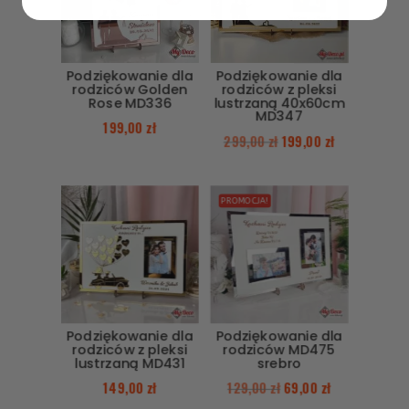
Podziękowanie dla
Podziękowanie dla
rodziców Golden
rodziców z pleksi
Rose MD336
lustrzaną 40x60cm
MD347
199,00
zł
299,00
zł
199,00
zł
PROMOCJA!
Podziękowanie dla
Podziękowanie dla
rodziców z pleksi
rodziców MD475
lustrzaną MD431
srebro
149,00
zł
129,00
zł
69,00
zł