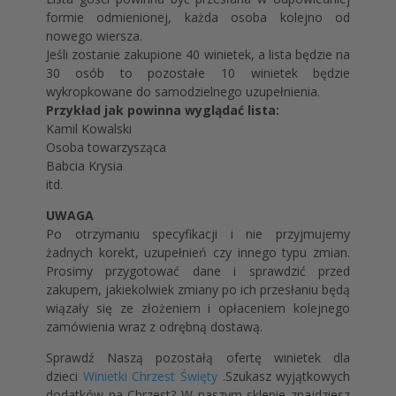
formie odmienionej, każda osoba kolejno od
nowego wiersza.
Jeśli zostanie zakupione 40 winietek, a lista będzie na
30 osób to pozostałe 10 winietek będzie
wykropkowane do samodzielnego uzupełnienia.
Przykład jak powinna wyglądać lista:
Kamil Kowalski
Osoba towarzysząca
Babcia Krysia
itd.
UWAGA
Po otrzymaniu specyfikacji i nie przyjmujemy
żadnych korekt, uzupełnień czy innego typu zmian.
Prosimy przygotować dane i sprawdzić przed
zakupem, jakiekolwiek zmiany po ich przesłaniu będą
wiązały się ze złożeniem i opłaceniem kolejnego
zamówienia wraz z odrębną dostawą.
Sprawdź Naszą pozostałą ofertę winietek dla
dzieci
Winietki Chrzest Święty
.Szukasz wyjątkowych
dodatków na Chrzest? W naszym sklepie znajdziesz