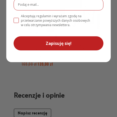
PROMOCJA!
Akceptuję regulamin i wyrażam zgodę na
przetwarzanie powyższych danych osobowych
w celu otrzymywania newslettera.
Personalizowany
Akrylowe
Zapisuję się!
Prezent dla
Podziękowanie dla
Rodziców na Ślub
Rodziców MD325
Serce z Miejscem na
250,00
zł
Zdjęcie MD332
169,00
zł
139,00
zł
Recenzje i opinie
Napisz recenzję