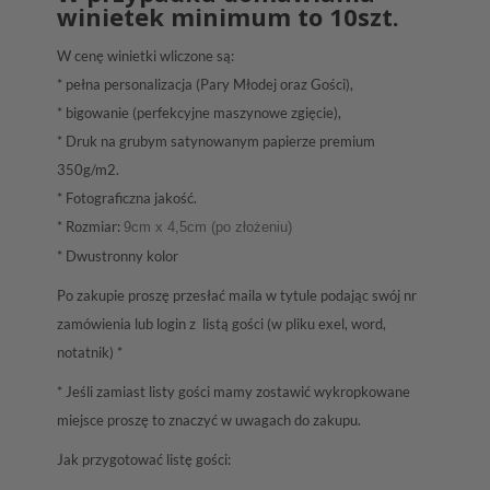
winietek minimum to
10szt.
W cenę winietki wliczone są:
* pełna personalizacja (Pary Młodej oraz Gości),
* bigowanie (perfekcyjne maszynowe zgięcie),
* Druk na grubym satynowanym papierze premium
350g/m2.
* Fotograficzna jakość.
* Rozmiar:
9cm x 4,5cm (po złożeniu)
* Dwustronny kolor
Po zakupie proszę przesłać maila w tytule podając swój nr
zamówienia lub login z listą gości (w pliku exel, word,
notatnik) *
* Jeśli zamiast listy gości mamy zostawić wykropkowane
miejsce proszę to znaczyć w uwagach do zakupu.
Jak przygotować listę gości: