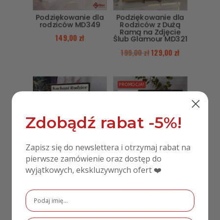
Podziękowanie dla
Podziękowanie dla
rodziców MD349
Rodziców z Dużą
Ramą na Zdjęcie
149,00
zł
Ślub Glamour MD321
199,00
zł
129,00
zł
PROMOCJA!
Zdobądź rabat -5%!
Zapisz się do newslettera i otrzymaj rabat na
Podziękowanie dla
Podziękowanie dla
pierwsze zamówienie oraz dostęp do
rodziców Drzewo
rodziców z pleksi
wyjątkowych, ekskluzywnych ofert ❤️
MD379
lustrzaną 40x60cm
MD347
249,00
zł
299,00
zł
199,00
zł