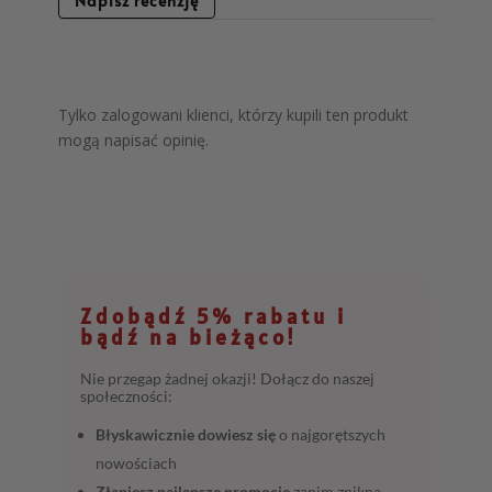
Napisz recenzję
Tylko zalogowani klienci, którzy kupili ten produkt
mogą napisać opinię.
Zdobądź 5% rabatu i
bądź na bieżąco!
Nie przegap żadnej okazji! Dołącz do naszej
społeczności:
Błyskawicznie dowiesz się
o najgorętszych
nowościach
Złapiesz najlepsze promocje
zanim znikną