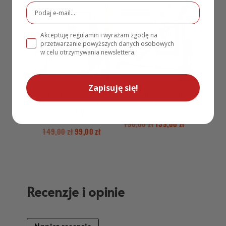
PROMOCJA!
PROMOCJA!
Akceptuję regulamin i wyrażam zgodę na
przetwarzanie powyższych danych osobowych
w celu otrzymywania newslettera.
Zapisuję się!
Podziękowanie dla
Podziękowanie z
Rodziców 3D
dużą ramą na
Lustrzane Złote
zdjęcie MD322
Serce w Ramie
srebrne
MD504
190,00
zł
139,00
zł
149,00
zł
99,00
zł
Recenzje i opinie