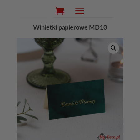
Wyszukiwarka
produktów
Winietki papierowe MD10