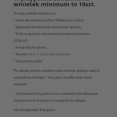
winietek minimum to
10szt.
W cenę winietki wliczone są:
* pełna personalizacja (Pary Młodej oraz Gości),
* bigowanie (perfekcyjne maszynowe zgięcie),
* Druk na grubym satynowanym papierze premium
350g/m2.
* Fotograficzna jakość.
* Rozmiar:
9cm x 4,5cm (po złożeniu)
* Dwustronny kolor
Po zakupie proszę przesłać maila w tytule podając swój nr
zamówienia lub login z listą gości (w pliku exel, word,
notatnik) *
* Jeśli zamiast listy gości mamy zostawić wykropkowane
miejsce proszę to znaczyć w uwagach do zakupu.
Jak przygotować listę gości: