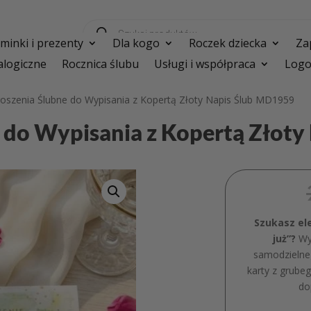
Wyszukiwarka
produktów
inki i prezenty
Dla kogo
Roczek dziecka
Za
logiczne
Rocznica ślubu
Usługi i współpraca
Logo
oszenia Ślubne do Wypisania z Kopertą Złoty Napis Ślub MD1959
 do Wypisania z Kopertą Złot
Szukasz el
już”?
Wyb
samodzielne
karty z grube
do