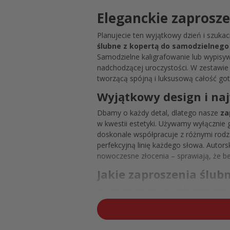
Eleganckie zaprosz
Planujecie ten wyjątkowy dzień i szuka
ślubne z kopertą do samodzielnego
Samodzielne kaligrafowanie lub wypisyw
nadchodzącej uroczystości. W zestawie 
tworzącą spójną i luksusową całość got
Wyjątkowy design i naj
Dbamy o każdy detal, dlatego nasze
za
w kwestii estetyki. Używamy wyłącznie 
doskonale współpracuje z różnymi rodz
perfekcyjną linię każdego słowa. Autorsk
nowoczesne złocenia – sprawiają, że b
Jakie zaproszenia ślu
Jeśli zastanawiacie się, jakie zaprosze
estetyką premium. Nasze uniwersalne za
rozmazywania tuszu i szybki czas wysyłk
wyglądających zaproszeń ślubnych do wy