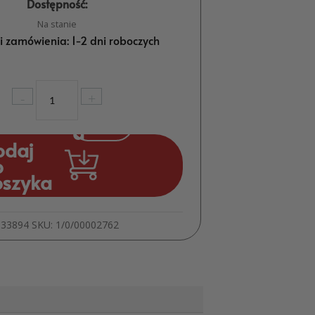
Dostępność:
Na stanie
ji zamówienia: 1-2 dni roboczych
ilość
-
+
Zaproszenia
Ślubne
do
odaj
Wypisania
o
z
oszyka
Kopertą
Złoty
Napis
933894
SKU:
1/0/00002762
Ślub
MD1959