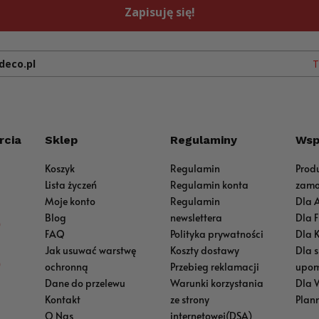
Zapisuję się!
deco.pl
T
rcia
Sklep
Regulaminy
Wsp
Koszyk
Regulamin
Prod
Lista życzeń
Regulamin konta
zamo
Moje konto
Regulamin
Dla 
Blog
newslettera
Dla 
0
FAQ
Polityka prywatności
Dla 
Jak usuwać warstwę
Koszty dostawy
Dla 
0
ochronną
Przebieg reklamacji
upom
Dane do przelewu
Warunki korzystania
Dla 
Kontakt
ze strony
Plan
O Nas
internetowej(DSA)