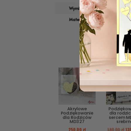
Wymiary
17 × 12 × 0,5 cm
Materiał
Papier
PROMOCJA!
Akrylowe
Podzięko
Podziękowanie
dla rodzi
dla Rodziców
sercem M
MD327
srebrn
250,00
zł
180,00
zł
13