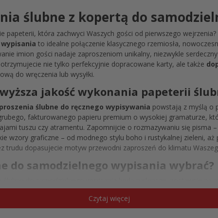
enia ślubne z kopertą do samodzie
cie papeterii, która zachwyci Waszych gości od pierwszego wejrzenia
 wypisania
to idealne połączenie klasycznego rzemiosła, nowoczesn
anie imion gości nadaje zaproszeniom unikalny, niezwykle serdeczny
otrzymujecie nie tylko perfekcyjnie dopracowane karty, ale także
do
ową do wręczenia lub wysyłki.
wyższa jakość wykonania papeterii ślub
proszenia ślubne do ręcznego wypisywania
powstają z myślą o 
grubego, fakturowanego papieru premium o wysokiej gramaturze, któr
ajami tuszu czy atramentu. Zapomnijcie o rozmazywaniu się pisma – 
ie wzory graficzne – od modnego stylu boho i rustykalnej zieleni, aż 
ez trudu dopasujecie motyw przewodni zaproszeń do klimatu Waszeg
bne do samodzielnego wypisania wybrać?
nia ślubne do samodzielnego wypisania będą najlepsze, postawcie na 
proszenia ślubne z kopertą zbierają doskonałe opinie od par młodych
Czytaj więcej
i. To sprawdzony, bezpieczny i najczęściej polecany wybór dla każde
pisania na już.