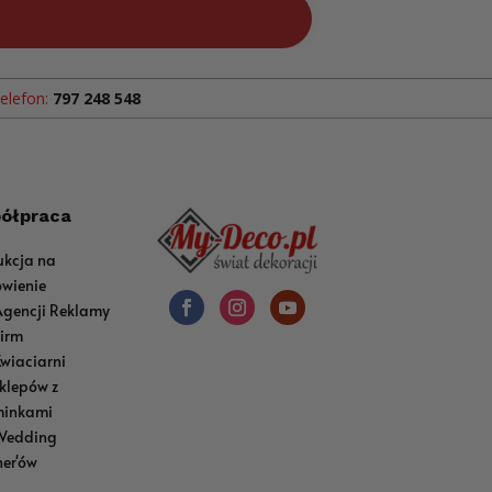
elefon:
797 248 548
ółpraca
ukcja na
wienie
Agencji Reklamy
Firm
Kwiaciarni
sklepów z
inkami
Wedding
ner'ów