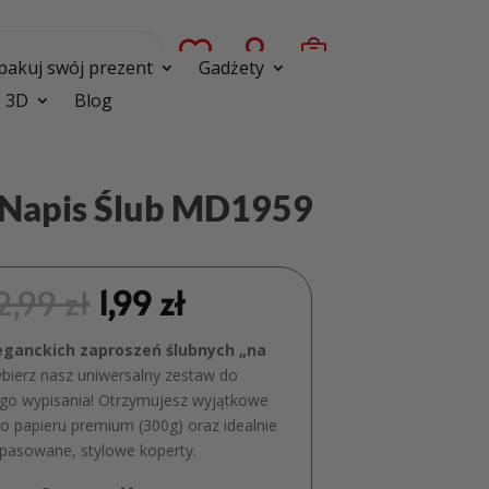



pakuj swój prezent
Gadżety
 3D
Blog
y Napis Ślub MD1959
2,99
zł
1,99
zł
eganckich zaproszeń ślubnych „na
ierz nasz uniwersalny zestaw do
go wypisania! Otrzymujesz wyjątkowe
go papieru premium (300g) oraz idealnie
pasowane, stylowe koperty.