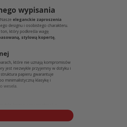
lnego wypisania
? Nasze
eleganckie zaproszenia
ego designu i osobistego charakteru.
 ton, który podkreśla wagę
pasowaną, stylową kopertę
,
nej
parach, które nie uznają kompromisów
y jest niezwykle przyjemny w dotyku i
struktura papieru gwarantuje
po minimalistyczną klasykę i
o wesela.
produkt łączący uniwersalność z
, które doceniają je za brak ryzyka
go, kto szuka tanich, ale luksusowo