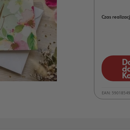
Czas realizac
D
d
K
EAN:
5901854