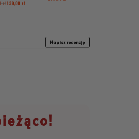
00
zł
139,00
zł
Napisz recenzję
bieżąco!