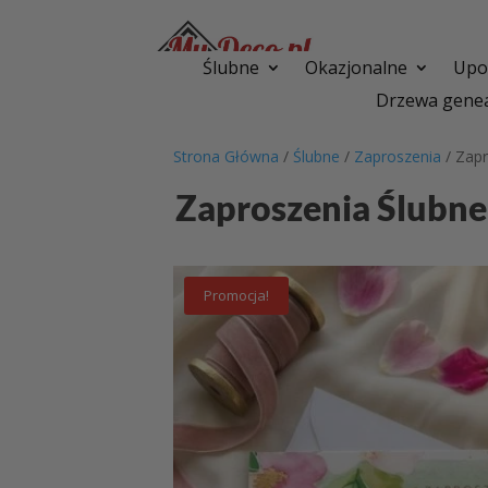
Ślubne
Okazjonalne
Upom
Drzewa genea
Strona Główna
/
Ślubne
/
Zaproszenia
/ Zapr
Zaproszenia Ślubne
Promocja!