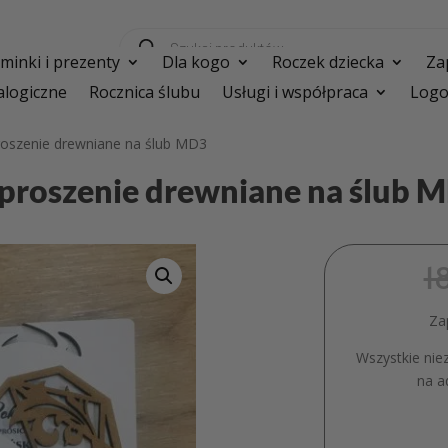
Wyszukiwarka
produktów
inki i prezenty
Dla kogo
Roczek dziecka
Za
logiczne
Rocznica ślubu
Usługi i współpraca
Logo
roszenie drewniane na ślub MD3
proszenie drewniane na ślub 
1
Za
Wszystkie nie
na a