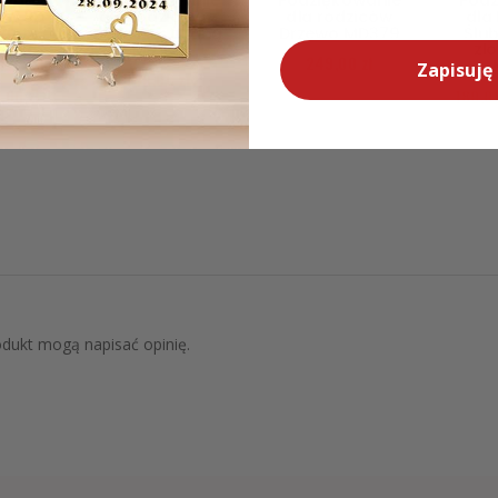
wanie
Podziękowanie
Podziękowanie
Podz
ów 3D
dla rodziców z
dla rodziców
dla
Złote
pleksi lustrzaną
Drzewo MD379
Ślu
Ramie
MD431
zło
249,00
zł
4
Zapisuję 
149,00
zł
9,00
zł
180,
rodukt mogą napisać opinię.