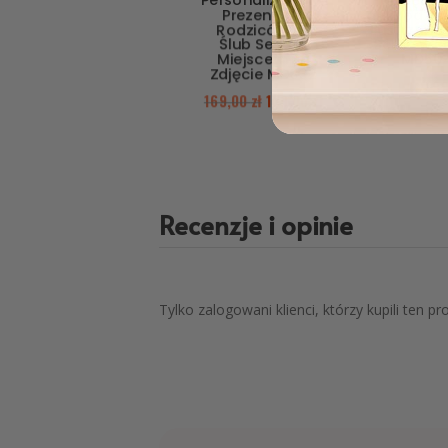
Personalizowany
Podzięko
Prezent dla
dla Rodzic
Rodziców na
Lustrzane 
Ślub Serce z
Serce w 
Miejscem na
MD50
Zdjęcie MD332
149,00
zł
9
169,00
zł
139,00
zł
Recenzje i opinie
Tylko zalogowani klienci, którzy kupili ten p