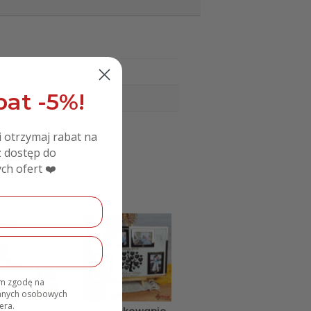
at -5%!
i otrzymaj rabat na
 dostęp do
ch ofert ❤️
CJA!
am zgodę na
danych osobowych
era.