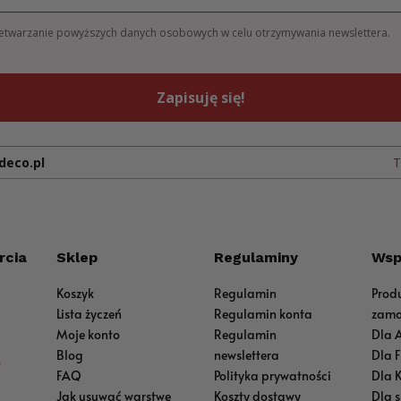
zetwarzanie powyższych danych osobowych w celu otrzymywania newslettera.
Zapisuję się!
deco.pl
T
rcia
Sklep
Regulaminy
Wsp
Koszyk
Regulamin
Prod
Lista życzeń
Regulamin konta
zamo
Moje konto
Regulamin
Dla 
Blog
newslettera
Dla 
0
FAQ
Polityka prywatności
Dla 
Jak usuwać warstwę
Koszty dostawy
Dla 