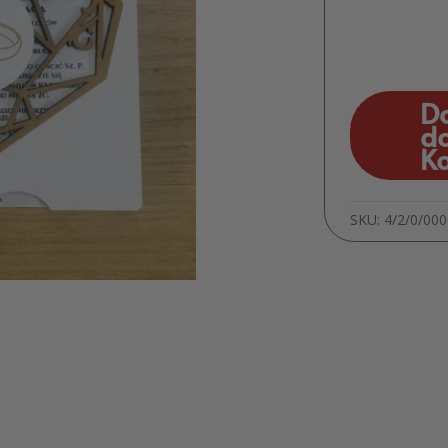
D
d
K
SKU:
4/2/0/00