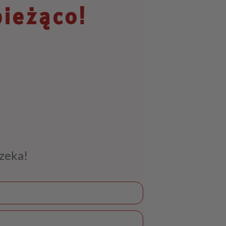
bieżąco!
czeka!