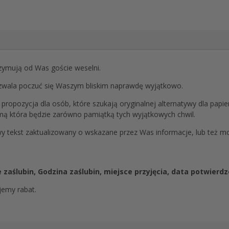
rzymują od Was goście weselni.
ozwala poczuć się Waszym bliskim naprawdę wyjątkowo.
propozycja dla osób, które szukają oryginalnej alternatywy dla papi
mą która będzie zarówno pamiątką tych wyjątkowych chwil.
y tekst zaktualizowany o wskazane przez Was informacje, lub też 
zaślubin, Godzina zaślubin, miejsce przyjęcia, data potwierdze
jemy rabat.