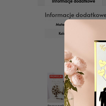
Informacje dodatkowe
Informacje dodatkow
Materiał
HDF
Kolor
Biały
PROMOCJA!
PROMOCJA!