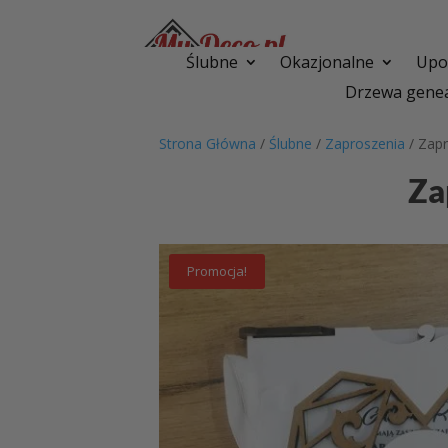
Ślubne
Okazjonalne
Upom
Drzewa genea
Strona Główna
/
Ślubne
/
Zaproszenia
/ Zap
Za
Promocja!