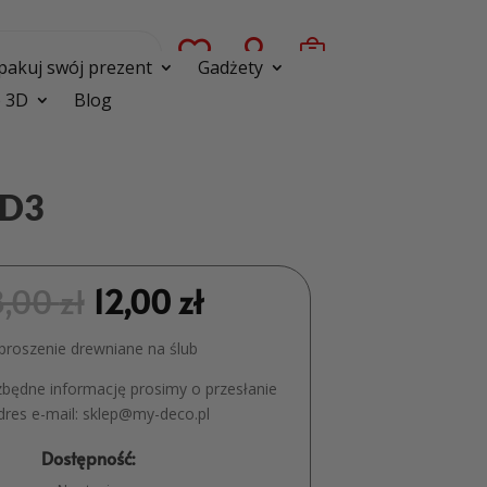



pakuj swój prezent
Gadżety
 3D
Blog
MD3
8,00
zł
12,00
zł
proszenie drewniane na ślub
zbędne informację prosimy o przesłanie
dres e-mail: sklep@my-deco.pl
Dostępność: