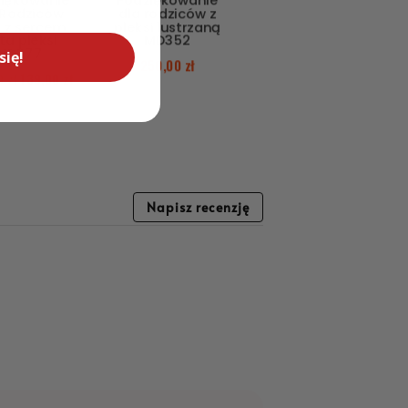
iękowanie
Podziękowanie
 Rodziców
dla rodziców z
b z sercem
pleksi lustrzaną
ta pleksi
MD352
MD377
się!
250,00
zł
00
zł
139,00
zł
Napisz recenzję