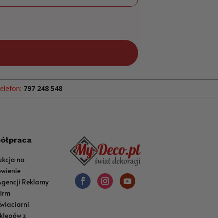
elefon:
797 248 548
ółpraca
ukcja na
wienie
Agencji Reklamy
Firm
Kwiaciarni
sklepów z