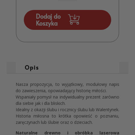
Historia
miłości
z
Dodaj do
Twoimi
Koszyka
danymi
Walentynki
MD001.03
Opis
Nasza propozycja, to wyjątkowy, modułowy napis
do zawieszenia, opowiadający historię miłości.
Wspaniały pomysł na indywidualny prezent zarówno
dla siebie jak i dla bliskich.
Idealny z okazji ślubu i rocznicy ślubu lub Walentynek.
Historia miłosna to krótka opowieść o poznaniu,
zaręczynach lub ślubie oraz o dzieciach.
Naturalne drewno i obróbka laserowa