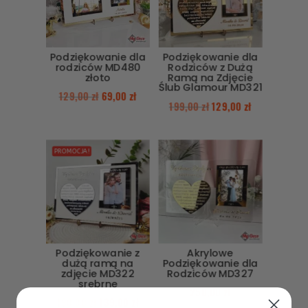
Podziękowanie dla
Podziękowanie dla
rodziców MD480
Rodziców z Dużą
złoto
Ramą na Zdjęcie
Ślub Glamour MD321
129,00
zł
69,00
zł
199,00
zł
129,00
zł
PROMOCJA!
Podziękowanie z
Akrylowe
dużą ramą na
Podziękowanie dla
zdjęcie MD322
Rodziców MD327
srebrne
250,00
zł
190,00
zł
139,00
zł