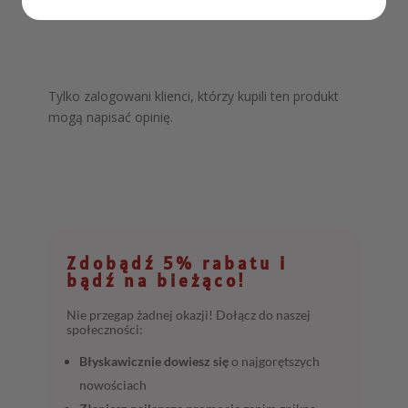
Napisz recenzję
Tylko zalogowani klienci, którzy kupili ten produkt
mogą napisać opinię.
Zdobądź 5% rabatu i
bądź na bieżąco!
Nie przegap żadnej okazji! Dołącz do naszej
społeczności:
Błyskawicznie dowiesz się
o najgorętszych
nowościach