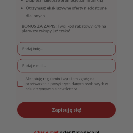
Złapiesz najlepsze promocje
zanim znikną
Otrzymasz ekskluzywne oferty
niedostępne
dla innych
BONUS ZA ZAPIS:
Twój kod rabatowy -5% na
pierwsze zakupy już czeka!
Akceptuję regulamin i wyrażam zgodę na
przetwarzanie powyższych danych osobowych w
celu otrzymywania newslettera.
Zapisuję się!
Adres e-mail:
sklep@my-deco.pl