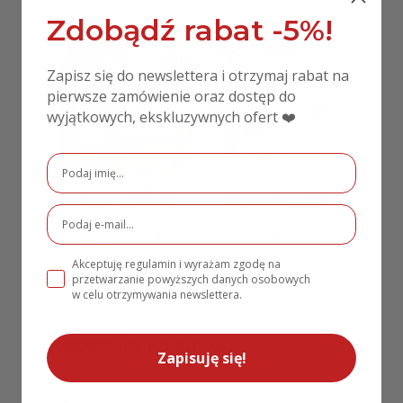
Zdobądź rabat -5%!
PROMOCJA!
Zapisz się do newslettera i otrzymaj rabat na
pierwsze zamówienie oraz dostęp do
wyjątkowych, ekskluzywnych ofert ❤️
Podziękowanie z
Podziękowanie dla
dużą ramą na
rodziców Golden
zdjęcie MD324 złoto
Rose MD336
190,00
zł
139,00
zł
199,00
zł
Akceptuję regulamin i wyrażam zgodę na
przetwarzanie powyższych danych osobowych
w celu otrzymywania newslettera.
Recenzje i opinie
Zapisuję się!