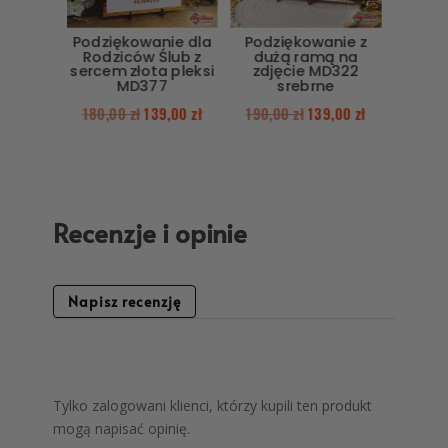
Podziękowanie dla
Podziękowanie z
Rodziców Ślub z
dużą ramą na
sercem złota pleksi
zdjęcie MD322
MD377
srebrne
180,00
zł
139,00
zł
190,00
zł
139,00
zł
Recenzje i opinie
Napisz recenzję
Tylko zalogowani klienci, którzy kupili ten produkt
mogą napisać opinię.