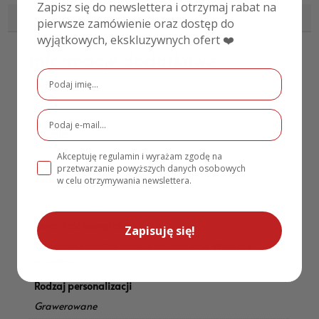
Zapisz się do newslettera i otrzymaj rabat na
Informacje dodatkowe
pierwsze zamówienie oraz dostęp do
wyjątkowych, ekskluzywnych ofert ❤️
Informacje dodatkowe
Materiał
Pleksi lustrzane
Rozmiar
15×11 cm
Akceptuję regulamin i wyrażam zgodę na
przetwarzanie powyższych danych osobowych
Kolor
w celu otrzymywania newslettera.
Złoty lustrzany
Zawartość kompletu
Zapisuję się!
Ozdobne pudełko, Sianko dekoracyjne, Wstążka
ozdobna
Rodzaj personalizacji
Grawerowane