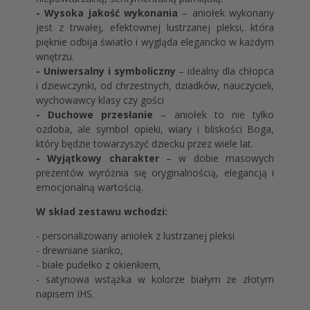
- Wysoka jakość wykonania
– aniołek wykonany
jest z trwałej, efektownej lustrzanej pleksi, która
pięknie odbija światło i wygląda elegancko w każdym
wnętrzu.
- Uniwersalny i symboliczny
– idealny dla chłopca
i dziewczynki, od chrzestnych, dziadków, nauczycieli,
wychowawcy klasy czy gości
- Duchowe przesłanie
– aniołek to nie tylko
ozdoba, ale symbol opieki, wiary i bliskości Boga,
który będzie towarzyszyć dziecku przez wiele lat.
- Wyjątkowy charakter
– w dobie masowych
prezentów wyróżnia się oryginalnością, elegancją i
emocjonalną wartością.
W skład zestawu wchodzi:
- personalizowany aniołek z lustrzanej pleksi
- drewniane sianko,
- białe pudełko z okienkiem,
- satynowa wstążka w kolorze białym ze złotym
napisem IHS.