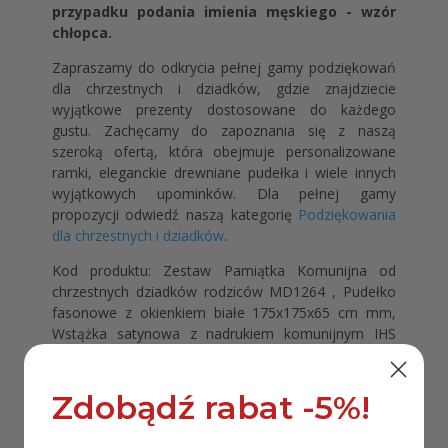
przypadku podania imienia męskiego - wzór
chłopca.
Zapraszamy do odkrycia pełnej gamy podziękowań
dla chrzestnych i dziadków, gdzie znajdziecie
wyjątkowe prezenty dostosowane do każdego
gustu. Zachęcamy do zapoznania się z naszą
szeroką ofertą, która obejmuje personalizowane
ramki, eleganckie drewniane pudełka i wiele innych
wyjątkowych upominków. Dla pełnej gamy
propozycji odwiedź naszą kategorię
Podziękowania
dla chrzestnych i dziadków
.
Kod produktu: Zestaw Pamiątka Komunijna od
chrzestnych dziadków rodziców MD1264 , Pudełko
fasonowe z okienkiem białe 175x175x65 cm mm,
Wstążka satynowa z nadrukiem komunijnym IHS
złotym 12mm FA97-01 1 m
Producent:
Szczegóły
.
Zdobądź rabat -5%!