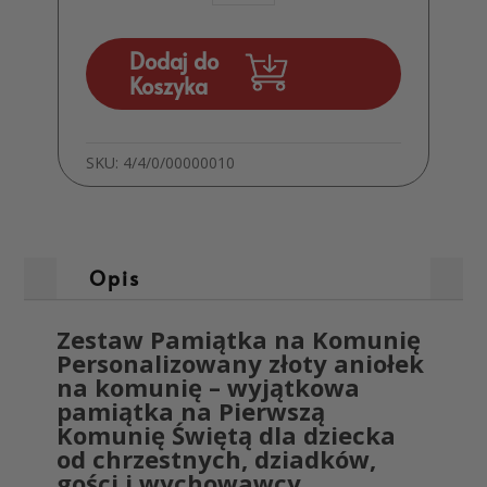
Pamiątka
Komunijna
od
Dodaj do
chrzestnych
Koszyka
dziadków
rodziców
MD1264
SKU:
4/4/0/00000010
Opis
Zestaw Pamiątka na Komunię
Personalizowany złoty aniołek
na komunię – wyjątkowa
pamiątka na Pierwszą
Komunię Świętą dla dziecka
od chrzestnych, dziadków,
gości i wychowawcy