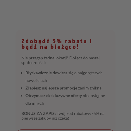
Zdobądź 5% rabatu i
bądź na bieżąco!
Nie przegap żadnej okazji! Dołącz do naszej
społeczności:
Błyskawicznie dowiesz się
o najgorętszych
nowościach
Złapiesz najlepsze promocje
zanim znikną
Otrzymasz ekskluzywne oferty
niedostępne
dla innych
BONUS ZA ZAPIS:
Twój kod rabatowy -5% na
pierwsze zakupy już czeka!