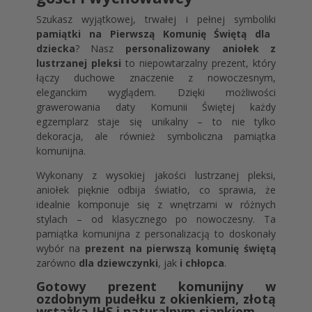
Szukasz wyjątkowej, trwałej i pełnej symboliki
pamiątki na Pierwszą Komunię Świętą dla
dziecka
? Nasz
personalizowany aniołek z
lustrzanej pleksi
to niepowtarzalny prezent, który
łączy duchowe znaczenie z nowoczesnym,
eleganckim wyglądem. Dzięki możliwości
grawerowania daty Komunii Świętej każdy
egzemplarz staje się unikalny – to nie tylko
dekoracja, ale również symboliczna pamiątka
komunijna.
Wykonany z wysokiej jakości lustrzanej pleksi,
aniołek pięknie odbija światło, co sprawia, że
idealnie komponuje się z wnętrzami w różnych
stylach – od klasycznego po nowoczesny. Ta
pamiątka komunijna z personalizacją to doskonały
wybór na
prezent na pierwszą komunię świętą
zarówno
dla dziewczynki
, jak
i chłopca
.
Gotowy prezent komunijny w
ozdobnym pudełku z okienkiem, złotą
wstążką IHS i naturalnym siankiem