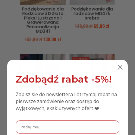
całej dekoracji. To idealny wybór dla par, które chcą
Podziękowanie dla
Podziękowanie dla
podkreślić wyjątkowy charakter swojego ślubu.
Rodziców 3D Złota
rodziców MD475
Pleksi Lustrzana i
srebro
Kod Produktu
: Topper Młoda Para złoty 22,5, złoty
Grawerowana
129,00
zł
69,00
zł
Personalizacja
MD341
155,00
zł
139,00
zł
PROMOCJA!
Zdobądź rabat -5%!
Zapisz się do newslettera i otrzymaj rabat na
pierwsze zamówienie oraz dostęp do
Akrylowe
Podziękowanie dla
wyjątkowych, ekskluzywnych ofert ❤️
Podziękowanie dla
Rodziców 3D
Rodziców MD328
Lustrzane Złote
Serce w Ramie
250,00
zł
MD504
149,00
zł
99,00
zł