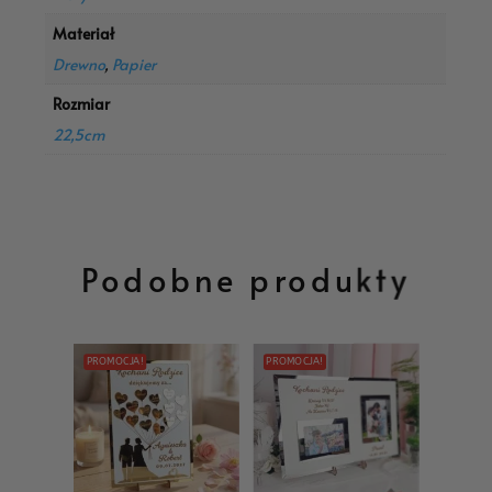
który dzięki starannemu wykonaniu staje się
Materiał
wyrazistym elementem kompozycji. Złoty akcent
świetnie podkreśla motyw przewodni przyjęcia w
Drewno
,
Papier
stylu glamour, boho-chic czy klasycznej elegancji.
Topper
dobrze prezentuje się również w świetle
Rozmiar
reflektorów i lamp. Tort wygląda wówczas
22,5cm
atrakcyjnie zarówno na żywo, jak i na zdjęciach
weselnych.
Złota Dekoracja Tortu Młoda
Para – Bezpieczna i
Perfekcyjnie Wyprofilowana
Podobne produkty
Złota Dekoracja Tortu Młoda Para – bezpieczna
i perfekcyjnie wyprofilowana
została
przygotowana z materiałów odpowiednich do
kontaktu z żywnością. Patyczek osadzony pod
PROMOCJA!
PROMOCJA!
napisem umożliwia łatwe umieszczenie
dekoracji
w
torcie, a lekkość
topperu
sprzyja stabilnemu
ustawieniu nawet na delikatnych kremach.
Metaliczne wykończenie dodaje tortowi elegancji i
sprawia, że napis staje się centralnym elementem