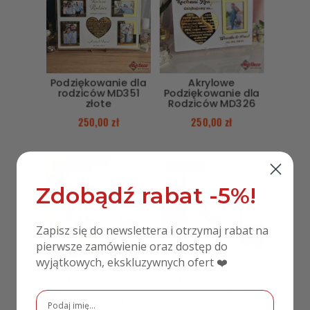
nieustającej pamięci.
Kod Produktu
: Znicz Z381 Róża Pnąca srebrny,
Znicz Z381 Róża Pnąca złoty
Podziękowanie dla
Akrylowe
rodziców MD351
Podziękowanie dla
złote
Rodziców MD326
250,00
zł
250,00
zł
PROMOCJA!
PROMOCJA!
Zdobądź rabat -5%!
Zapisz się do newslettera i otrzymaj rabat na
pierwsze zamówienie oraz dostęp do
wyjątkowych, ekskluzywnych ofert ❤️
Podziękowanie dla
Podziękowanie dla
Rodziców 3D Złota
rodziców z sercem
Pleksi Lustrzana i
MD378 srebrne
Grawerowana
180,00
zł
139,00
zł