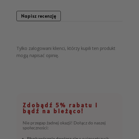
Napisz recenzję
Tylko zalogowani klienci, którzy kupili ten produkt
mogą napisać opinię.
Zdobądź 5% rabatu i
bądź na bieżąco!
Nie przegap żadnej okazji! Dołącz do naszej
społeczności:
Błyskawicznie dowiesz się
o najgorętszych