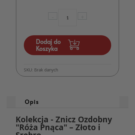
ilość
-
+
Znicz
Ozdobny
"Róża
Pnąca"
Dodaj do
MD1434
Koszyka
SKU:
Brak danych
Opis
Kolekcja - Znicz Ozdobny
"Róża Pnąca" – Złoto i