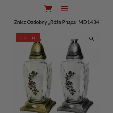
Wyszukiwarka
produktów
Znicz Ozdobny „Róża Pnąca” MD1434
Promocja!