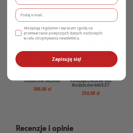
Personalizacja
MD341
155,00
zł
139,00
zł
Akceptuję regulamin i wyrażam zgodę na
przetwarzanie powyższych danych osobowych
w celu otrzymywania newslettera.
Zapisuję się!
Podziękowanie dla
Akrylowe
rodziców MD382
Podziękowanie dla
Rodziców MD327
388,00
zł
250,00
zł
Recenzje i opinie