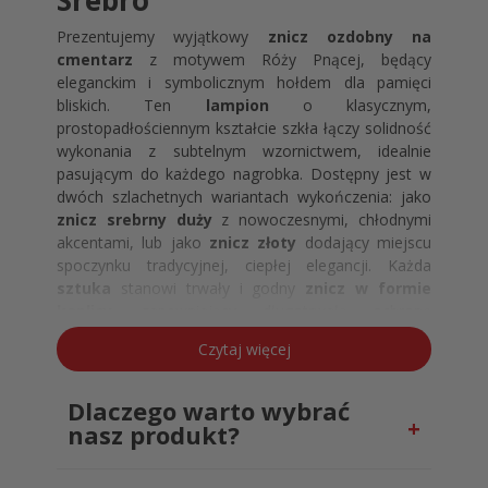
Srebro
Prezentujemy wyjątkowy
znicz ozdobny na
cmentarz
z motywem Róży Pnącej, będący
eleganckim i symbolicznym hołdem dla pamięci
bliskich. Ten
lampion
o klasycznym,
prostopadłościennym kształcie szkła łączy solidność
wykonania z subtelnym wzornictwem, idealnie
pasującym do każdego nagrobka. Dostępny jest w
dwóch szlachetnych wariantach wykończenia: jako
znicz srebrny duży
z nowoczesnymi, chłodnymi
akcentami, lub jako
znicz złoty
dodający miejscu
spoczynku tradycyjnej, ciepłej elegancji. Każda
sztuka
stanowi trwały i godny
znicz w formie
kaplicy
, zapewniający długotrwałą ochronę
płomienia.
Czytaj więcej
Kunszt Detali – Znicz Szklany
Duży i Solidna Konstrukcja
Dlaczego warto wybrać
nasz produkt?
Ten
znicz ozdobny szklany duży
wyróżnia się
solidną konstrukcją i dbałością o detale. Korpus
wykonany jest z grubego, przezroczystego szkła o