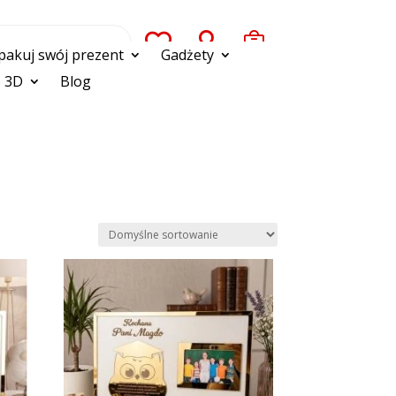



pakuj swój prezent
Gadżety
 3D
Blog