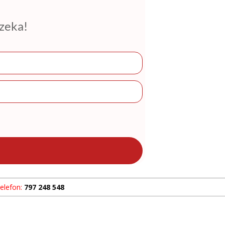
czeka!
elefon:
797 248 548