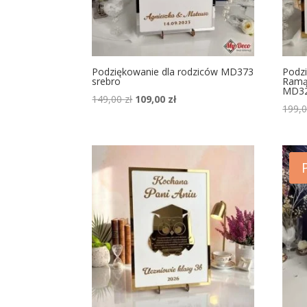
Podziękowanie dla rodziców MD373
Podz
srebro
Ramą
MD3
149,00
zł
109,00
zł
199,