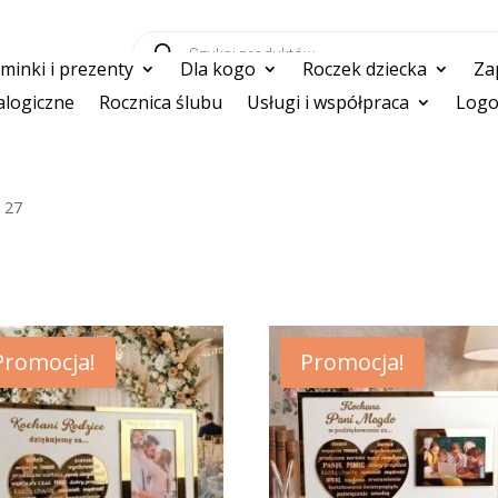
Wyszukiwarka
produktów
inki i prezenty
Dla kogo
Roczek dziecka
Za
logiczne
Rocznica ślubu
Usługi i współpraca
Logo
x 27
Promocja!
Promocja!