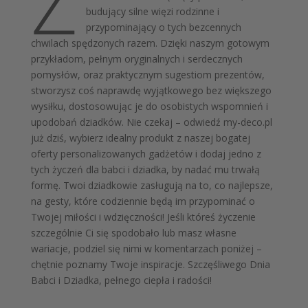
Ż
budujący silne więzi rodzinne i
przypominający o tych bezcennych
chwilach spędzonych razem. Dzięki naszym gotowym
przykładom, pełnym oryginalnych i serdecznych
pomysłów, oraz praktycznym sugestiom prezentów,
stworzysz coś naprawdę wyjątkowego bez większego
wysiłku, dostosowując je do osobistych wspomnień i
upodobań dziadków. Nie czekaj – odwiedź my-deco.pl
już dziś, wybierz idealny produkt z naszej bogatej
oferty personalizowanych gadżetów i dodaj jedno z
tych życzeń dla babci i dziadka, by nadać mu trwałą
formę. Twoi dziadkowie zasługują na to, co najlepsze,
na gesty, które codziennie będą im przypominać o
Twojej miłości i wdzięczności! Jeśli któreś życzenie
szczególnie Ci się spodobało lub masz własne
wariacje, podziel się nimi w komentarzach poniżej –
chętnie poznamy Twoje inspiracje. Szczęśliwego Dnia
Babci i Dziadka, pełnego ciepła i radości!