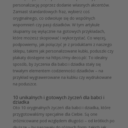
personalizację poprzez dodanie własnych akcentów.
Zamiast standardowych fraz, wybierz coś
oryginalnego, co odwołuje się do wspólnych
wspomnień czy pasji dziadków. W tym artykule
skupiamy się wyłącznie na gotowych przykładach,
które możesz skopiować i wykorzystać. Co więcej,
podpowiemy, jak połączyć je z produktami z naszego
sklepu, takimi jak personalizowane kubki, poduszki czy
plakaty dostępne na https://my-deco.pl/. To idealny
sposób, by życzenia dla babci i dziadka stały się
trwałym elementem codzienności dziadków – na
przykład wygrawerowane na kubku czy wydrukowane
na poduszce.
10 unikalnych i gotowych życzeń dla babci i
dziadka
Oto 10 oryginalnych życzeń dla babci i dziadka, które
przygotowaliśmy specjalnie dla Ciebie. Są one
zróżnicowane pod względem długości – od krótkich po
dłuższe – by pasowały do różnych form, takich jak