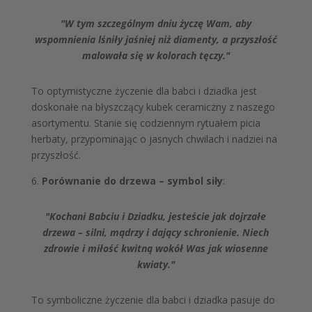
"W tym szczególnym dniu życzę Wam, aby
wspomnienia lśniły jaśniej niż diamenty, a przyszłość
malowała się w kolorach tęczy."
To optymistyczne życzenie dla babci i dziadka jest
doskonałe na błyszczący kubek ceramiczny z naszego
asortymentu. Stanie się codziennym rytuałem picia
herbaty, przypominając o jasnych chwilach i nadziei na
przyszłość.
6.
Porównanie do drzewa – symbol siły
:
"Kochani Babciu i Dziadku, jesteście jak dojrzałe
drzewa – silni, mądrzy i dający schronienie. Niech
zdrowie i miłość kwitną wokół Was jak wiosenne
kwiaty."
To symboliczne życzenie dla babci i dziadka pasuje do