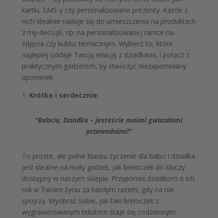
kartki, SMS-y czy personalizowane prezenty. Każde z
nich idealnie nadaje się do umieszczenia na produktach
z my-deco.pl, np. na personalizowanej ramce na
zdjęcia czy kubku termicznym. Wybierz to, które
najlepiej oddaje Twoją relację z dziadkami, i połącz z
praktycznym gadżetem, by stworzyć niezapomniany
upominek.
1.
Krótko i serdecznie
:
"Babciu, Dziadku – jesteście moimi gwiazdami
przewodnimi!"
To proste, ale pełne blasku życzenie dla babci i dziadka
jest idealne na mały gadżet, jak breloczek do kluczy
dostępny w naszym sklepie. Przypomni dziadkom o ich
roli w Twoim życiu za każdym razem, gdy na nie
spojrzą. Wyobraź sobie, jak taki breloczek z
wygrawerowanym tekstem staje się codziennym