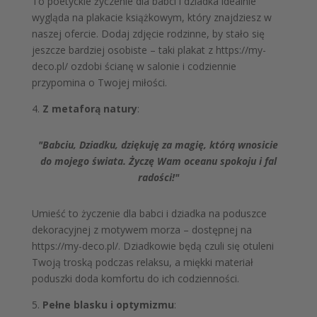
To poetyckie życzenie dla babci i dziadka idealnie
wygląda na plakacie książkowym, który znajdziesz w
naszej ofercie. Dodaj zdjęcie rodzinne, by stało się
jeszcze bardziej osobiste – taki plakat z https://my-
deco.pl/ ozdobi ścianę w salonie i codziennie
przypomina o Twojej miłości.
4.
Z metaforą natury
:
"Babciu, Dziadku, dziękuję za magię, którą wnosicie
do mojego świata. Życzę Wam oceanu spokoju i fal
radości!"
Umieść to życzenie dla babci i dziadka na poduszce
dekoracyjnej z motywem morza – dostępnej na
https://my-deco.pl/. Dziadkowie będą czuli się otuleni
Twoją troską podczas relaksu, a miękki materiał
poduszki doda komfortu do ich codzienności.
5.
Pełne blasku i optymizmu
: