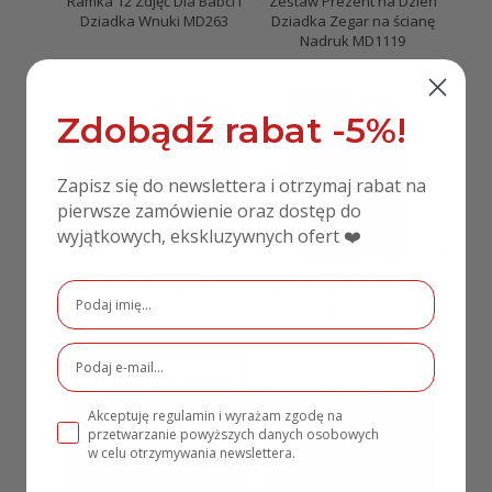
Ramka 12 Zdjęć Dla Babci i
Zestaw Prezent na Dzień
Dziadka Wnuki MD263
Dziadka Zegar na ścianę
Nadruk MD1119
PRODUKT
PRODUKT
PROMOCJA
PROMOCJA
Zdobądź rabat -5%!
W
W
PROMOCJI
PROMOCJI
Zapisz się do newslettera i otrzymaj rabat na
pierwsze zamówienie oraz dostęp do
wyjątkowych, ekskluzywnych ofert ❤️
Podziękowanie dla
Podziękowania dla
rodziców MD361
rodziców – wersja mini
MD636
PRODUKT
PROMOCJA
W
Akceptuję regulamin i wyrażam zgodę na
PROMOCJI
przetwarzanie powyższych danych osobowych
w celu otrzymywania newslettera.