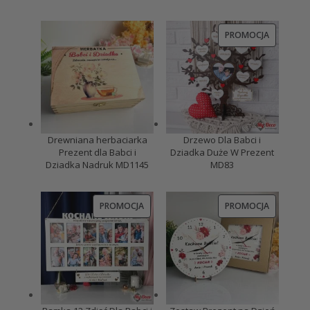
PRODUKT
PROMOCJA
W
PROMOCJI
Drewniana herbaciarka
Drzewo Dla Babci i
Prezent dla Babci i
Dziadka Duże W Prezent
Dziadka Nadruk MD1145
MD83
PRODUKT
PRODUKT
PROMOCJA
PROMOCJA
W
W
PROMOCJI
PROMOCJI