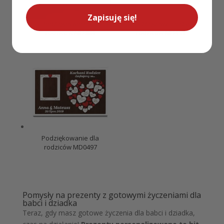
Zapisuję się!
Podziękowanie dla
Podziękowanie dla
rodziców MD384
rodziców MD491
Podziękowanie dla
rodziców MD0497
Pomysły na prezenty z gotowymi życzeniami dla
babci i dziadka
Teraz, gdy masz gotowe życzenia dla babci i dziadka,