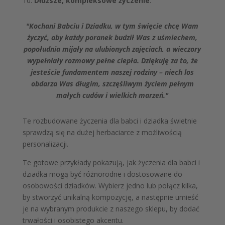
10.
Dłuższe, kompleksowe życzenie
:
"Kochani Babciu i Dziadku, w tym święcie chcę Wam
życzyć, aby każdy poranek budził Was z uśmiechem,
popołudnia mijały na ulubionych zajęciach, a wieczory
wypełniały rozmowy pełne ciepła. Dziękuję za to, że
jesteście fundamentem naszej rodziny – niech los
obdarza Was długim, szczęśliwym życiem pełnym
małych cudów i wielkich marzeń."
Te rozbudowane życzenia dla babci i dziadka świetnie
sprawdzą się na dużej herbaciarce z możliwością
personalizacji.
Te gotowe przykłady pokazują, jak życzenia dla babci i
dziadka mogą być różnorodne i dostosowane do
osobowości dziadków. Wybierz jedno lub połącz kilka,
by stworzyć unikalną kompozycję, a następnie umieść
je na wybranym produkcie z naszego sklepu, by dodać
trwałości i osobistego akcentu.