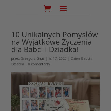
Wyszukiwarka
produktów
10 Unikalnych Pomysłów
na Wyjątkowe Życzenia
dla Babci i Dziadka!
przez
Grzegorz Gnus
|
lis 17, 2025
|
Dzień Babci i
Dziadka
|
0 komentarzy