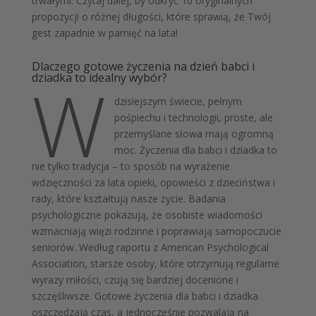
trwałymi. Czytaj dalej, by odkryć 10 oryginalnych
propozycji o różnej długości, które sprawią, że Twój
gest zapadnie w pamięć na lata!
Dlaczego gotowe życzenia na dzień babci i
W
dziadka to idealny wybór?
dzisiejszym świecie, pełnym
pośpiechu i technologii, proste, ale
przemyślane słowa mają ogromną
moc. Życzenia dla babci i dziadka to
nie tylko tradycja – to sposób na wyrażenie
wdzięczności za lata opieki, opowieści z dzieciństwa i
rady, które kształtują nasze życie. Badania
psychologiczne pokazują, że osobiste wiadomości
wzmacniają więzi rodzinne i poprawiają samopoczucie
seniorów. Według raportu z American Psychological
Association, starsze osoby, które otrzymują regularne
wyrazy miłości, czują się bardziej docenione i
szczęśliwsze. Gotowe życzenia dla babci i dziadka
oszczędzają czas, a jednocześnie pozwalają na