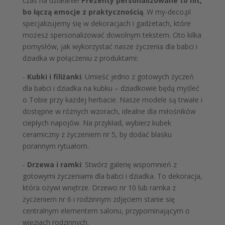
czas na działanie!
Prezenty personalizowane to hit,
bo łączą emocje z praktycznością
. W my-deco.pl
specjalizujemy się w dekoracjach i gadżetach, które
możesz spersonalizować dowolnym tekstem. Oto kilka
pomysłów, jak wykorzystać nasze życzenia dla babci i
dziadka w połączeniu z produktami:
-
Kubki i filiżanki
: Umieść jedno z gotowych życzeń
dla babci i dziadka na kubku – dziadkowie będą myśleć
o Tobie przy każdej herbacie. Nasze modele są trwałe i
dostępne w różnych wzorach, idealne dla miłośników
ciepłych napojów. Na przykład, wybierz kubek
ceramiczny z życzeniem nr 5, by dodać blasku
porannym rytuałom.
-
Drzewa i ramki
: Stwórz galerię wspomnień z
gotowymi życzeniami dla babci i dziadka. To dekoracja,
która ożywi wnętrze. Drzewo nr 10 lub ramka z
życzeniem nr 6 i rodzinnym zdjęciem stanie się
centralnym elementem salonu, przypominającym o
więziach rodzinnych.