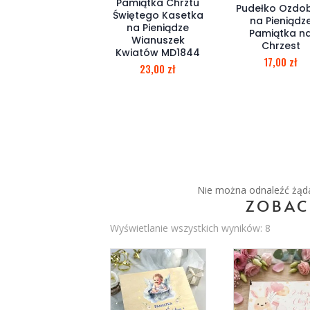
Pamiątka Chrztu
Pudełko Ozdo
Świętego Kasetka
na Pieniądz
na Pieniądze
Pamiątka n
Wianuszek
Chrzest
Kwiatów MD1844
17,00
zł
23,00
zł
Nie można odnaleźć żądan
ZOBAC
Wyświetlanie wszystkich wyników: 8