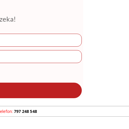
czeka!
elefon:
797 248 548