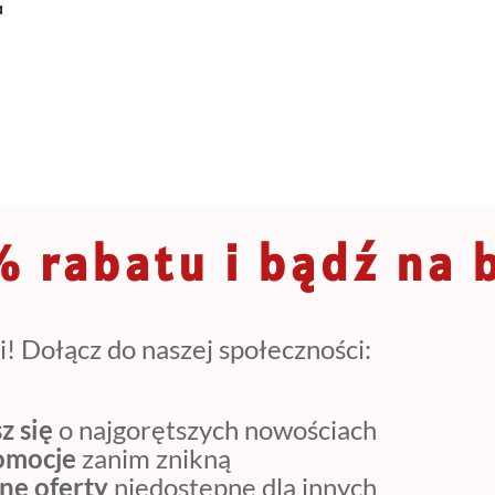
a
 rabatu i bądź na 
i! Dołącz do naszej społeczności:
z się
o najgorętszych nowościach
romocje
zanim znikną
ne oferty
niedostępne dla innych