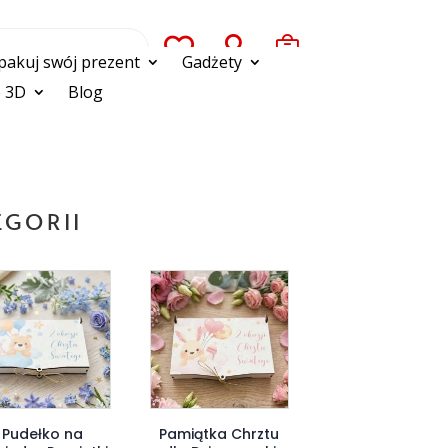



pakuj swój prezent
Gadżety
 3D
Blog
EGORII
Pudełko na
Pamiątka Chrztu