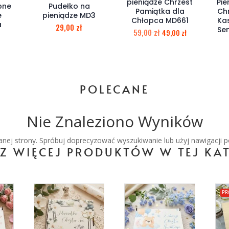
pieniądze Chrzest
Pie
bne
Pudełko na
Pamiątka dla
Ch
e
pieniądze MD3
Chłopca MD661
Kas
a
29,00
zł
Se
59,00
zł
49,00
zł
POLECANE
Nie Znaleziono Wyników
ej strony. Spróbuj doprecyzować wyszukiwanie lub użyj nawigacji p
Z WIĘCEJ PRODUKTÓW W TEJ KAT
PR