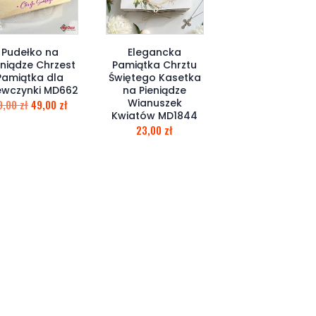
Pudełko na
Elegancka
eniądze Chrzest
Pamiątka Chrztu
Pamiątka dla
Świętego Kasetka
ewczynki MD662
na Pieniądze
Wianuszek
9,00
zł
49,00
zł
Kwiatów MD1844
23,00
zł