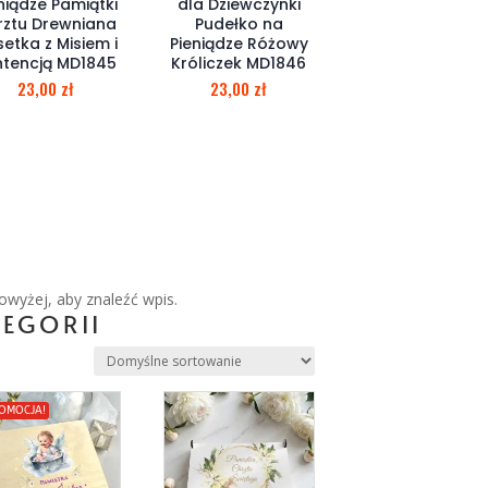
niądze Pamiątki
dla Dziewczynki
rztu Drewniana
Pudełko na
etka z Misiem i
Pieniądze Różowy
ntencją MD1845
Króliczek MD1846
23,00
zł
23,00
zł
owyżej, aby znaleźć wpis.
EGORII
OMOCJA!