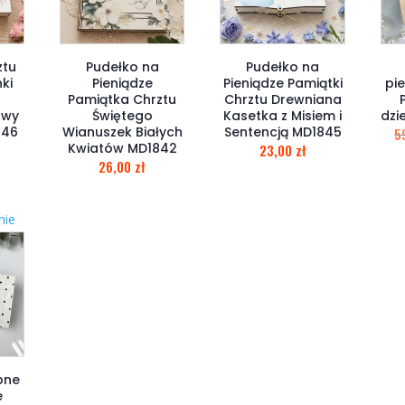
ztu
Pudełko na
Pudełko na
ki
Pieniądze
Pieniądze Pamiątki
pi
Pamiątka Chrztu
Chrztu Drewniana
owy
Świętego
Kasetka z Misiem i
dzi
846
Wianuszek Białych
Sentencją MD1845
5
Kwiatów MD1842
23,00
zł
26,00
zł
nie
bne
e