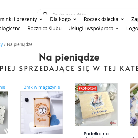
Wyszukiwarka
produktów
inki i prezenty
Dla kogo
Roczek dziecka
Za
logiczne
Rocznica ślubu
Usługi i współpraca
Logo
ty
/ Na pieniądze
Na pieniądze
PIEJ SPRZEDAJĄCE SIĘ W TEJ KAT
nie
Brak w magazynie
PROMOCJA!
Pudełko na