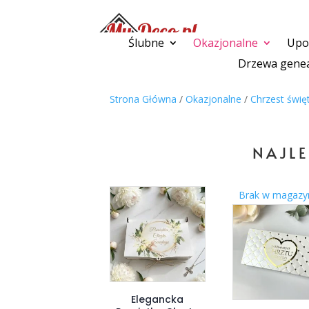
Ślubne
Okazjonalne
Upom
Drzewa genea
Strona Główna
/
Okazjonalne
/
Chrzest świę
NAJLE
Brak w magazy
Elegancka