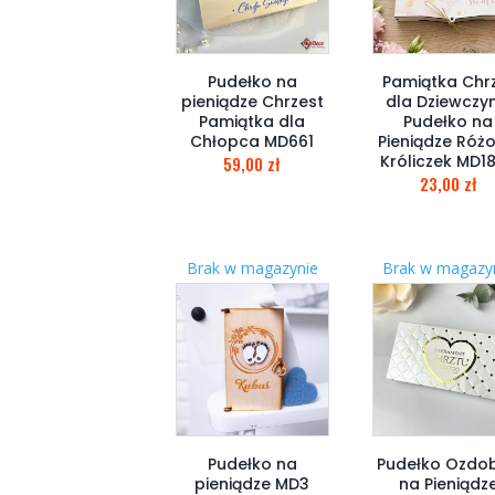
Pudełko na
Pamiątka Chr
pieniądze Chrzest
dla Dziewczyn
Pamiątka dla
Pudełko na
Chłopca MD661
Pieniądze Róż
Króliczek MD1
59,00
zł
23,00
zł
Brak w magazynie
Brak w magazy
Pudełko na
Pudełko Ozdo
pieniądze MD3
na Pieniądz