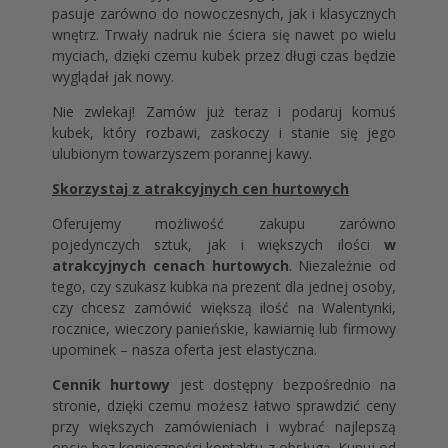
pasuje zarówno do nowoczesnych, jak i klasycznych
wnętrz. Trwały nadruk nie ściera się nawet po wielu
myciach, dzięki czemu kubek przez długi czas będzie
wyglądał jak nowy.
Nie zwlekaj! Zamów już teraz i podaruj komuś
kubek, który rozbawi, zaskoczy i stanie się jego
ulubionym towarzyszem porannej kawy.
Skorzystaj z atrakcyjnych cen hurtowych
Oferujemy możliwość zakupu zarówno
pojedynczych sztuk, jak i większych ilości
w
atrakcyjnych cenach hurtowych
. Niezależnie od
tego, czy szukasz kubka na prezent dla jednej osoby,
czy chcesz zamówić większą ilość na Walentynki,
rocznice, wieczory panieńskie, kawiarnię lub firmowy
upominek – nasza oferta jest elastyczna.
Cennik hurtowy
jest dostępny bezpośrednio na
stronie, dzięki czemu możesz łatwo sprawdzić ceny
przy większych zamówieniach i wybrać najlepszą
opcję bez konieczności kontaktu z obsługą. Kupuj od