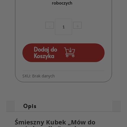
roboczych
ilość
-
+
Kubek
Mów
do
mnie
Dodaj do
brzydko
Koszyka
Zabawny
prezent
dla
SKU:
Brak danych
polonisty
MD2003
Opis
Śmieszny Kubek „Mów do