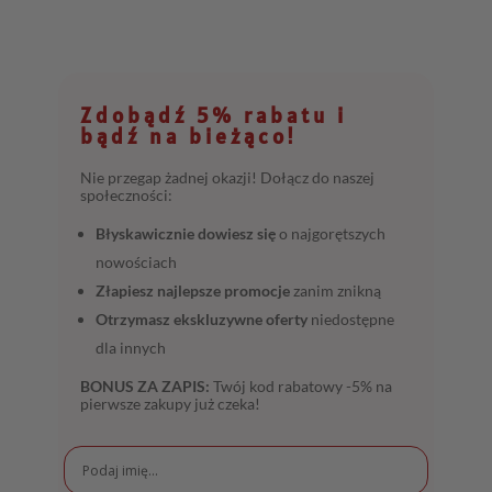
Zdobądź 5% rabatu i
bądź na bieżąco!
Nie przegap żadnej okazji! Dołącz do naszej
społeczności:
Błyskawicznie dowiesz się
o najgorętszych
nowościach
Złapiesz najlepsze promocje
zanim znikną
Otrzymasz ekskluzywne oferty
niedostępne
dla innych
BONUS ZA ZAPIS:
Twój kod rabatowy -5% na
pierwsze zakupy już czeka!