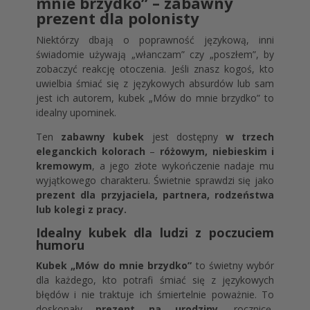
mnie brzydko” – zabawny
prezent dla polonisty
Niektórzy dbają o poprawność językową, inni
świadomie używają „włanczam” czy „poszłem”, by
zobaczyć reakcję otoczenia. Jeśli znasz kogoś, kto
uwielbia śmiać się z językowych absurdów lub sam
jest ich autorem, kubek „Mów do mnie brzydko” to
idealny upominek.
Ten
zabawny kubek
jest dostępny
w trzech
eleganckich kolorach
–
różowym, niebieskim i
kremowym
, a jego złote wykończenie nadaje mu
wyjątkowego charakteru. Świetnie sprawdzi się jako
prezent dla przyjaciela, partnera, rodzeństwa
lub kolegi z pracy.
Idealny kubek dla ludzi z poczuciem
humoru
Kubek „Mów do mnie brzydko”
to świetny wybór
dla każdego, kto potrafi śmiać się z językowych
błędów i nie traktuje ich śmiertelnie poważnie. To
doskonały
prezent na urodziny
, rocznicę,