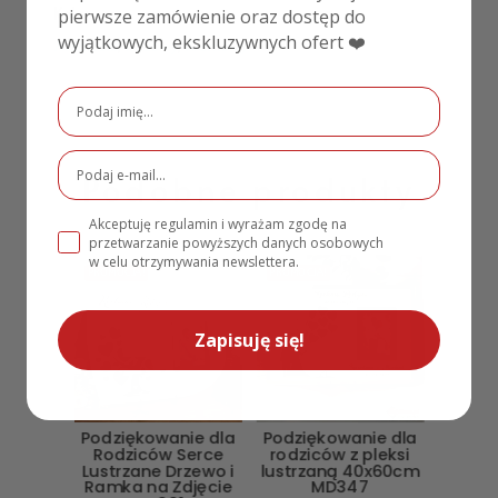
Kolor
pierwsze zamówienie oraz dostęp do
wyjątkowych, ekskluzywnych ofert ❤️
Niebieski
,
Różowy
,
Kremowy
Podobne produkty
Akceptuję regulamin i wyrażam zgodę na
przetwarzanie powyższych danych osobowych
w celu otrzymywania newslettera.
PROMOCJA!
PROMOCJA!
Zapisuję się!
Podziękowanie dla
Podziękowanie dla
Rodziców Serce
rodziców z pleksi
Lustrzane Drzewo i
lustrzaną 40x60cm
Ramka na Zdjęcie
MD347