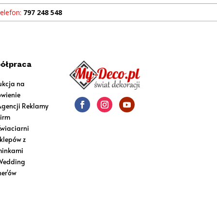
elefon:
797 248 548
ółpraca
ukcja na
wienie
Agencji Reklamy
Firm
Kwiaciarni
sklepów z
inkami
Wedding
ner'ów