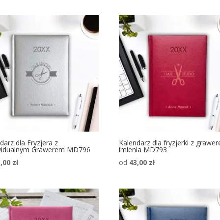
darz dla Fryzjera z
Kalendarz dla fryzjerki z grawe
widualnym Grawerem MD796
imienia MD793
3,00
zł
od
43,00
zł