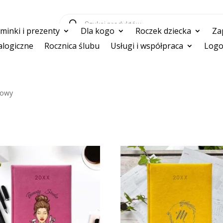
Wyszukiwarka
produktów
inki i prezenty
Dla kogo
Roczek dziecka
Za
logiczne
Rocznica ślubu
Usługi i współpraca
Logo
nowy