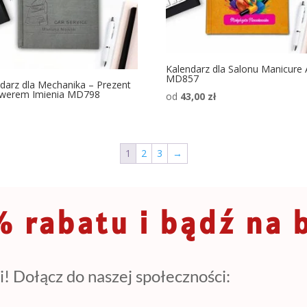
Kalendarz dla Salonu Manicure
MD857
darz dla Mechanika – Prezent
awerem Imienia MD798
od
43,00
zł
1
2
3
→
 rabatu i bądź na 
i! Dołącz do naszej społeczności: