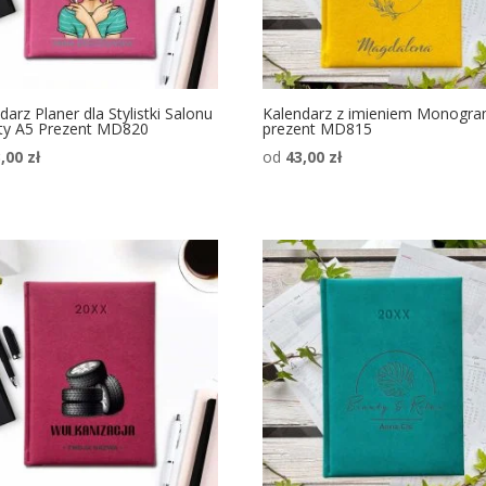
darz Planer dla Stylistki Salonu
Kalendarz z imieniem Monogr
ty A5 Prezent MD820
prezent MD815
3,00
zł
od
43,00
zł