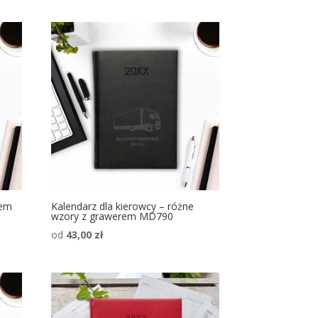
rem
Kalendarz dla kierowcy – różne
wzory z grawerem MD790
od
43,00
zł