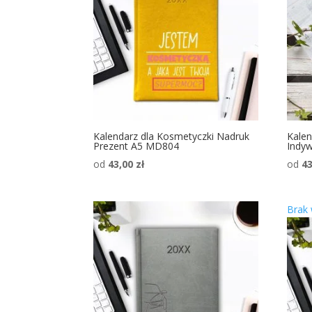
Kalendarz dla Kosmetyczki Nadruk
Kalen
Prezent A5 MD804
Indy
od
43,00
zł
od
4
Brak