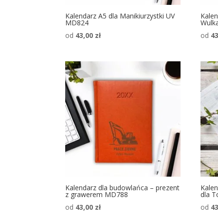
Kalendarz A5 dla Manikiurzystki UV
Kalen
MD824
Wulk
od
43,00
zł
od
4
Kalendarz dla budowlańca – prezent
Kalen
z grawerem MD788
dla T
od
43,00
zł
od
4