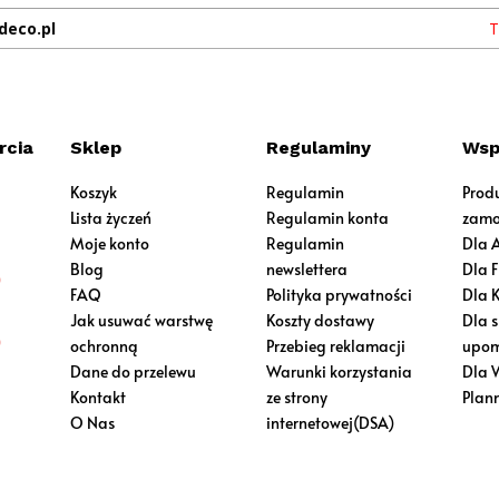
deco.pl
T
rcia
Sklep
Regulaminy
Wsp
Koszyk
Regulamin
Prod
Lista życzeń
Regulamin konta
zamo
Moje konto
Regulamin
Dla 
Blog
newslettera
Dla 
0
FAQ
Polityka prywatności
Dla 
Jak usuwać warstwę
Koszty dostawy
Dla 
0
ochronną
Przebieg reklamacji
upom
Dane do przelewu
Warunki korzystania
Dla 
Kontakt
ze strony
Plan
O Nas
internetowej(DSA)