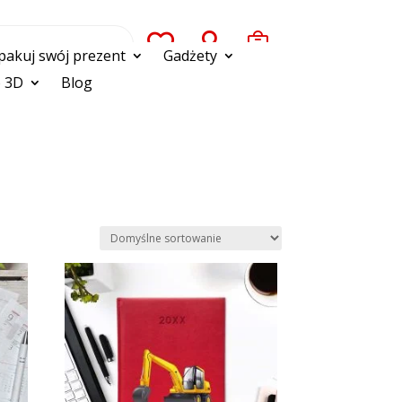



pakuj swój prezent
Gadżety
 3D
Blog