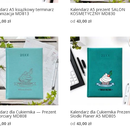
darz A5 książkowy terminarz
Kalendarz A5 prezent SALON
anizacja MD813
KOSMETYCZNY MD830
3,00
zł
od
43,00
zł
darz dla Cukiernika — Prezent
Kalendarz dla Cukiernika Prezen
orciary MD808
Słodki Planer A5 MD805
3,00
zł
od
43,00
zł