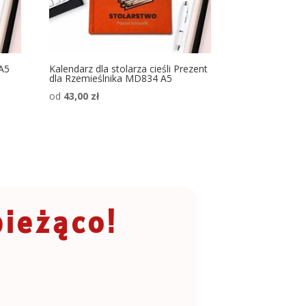
 A5
Kalendarz dla stolarza cieśli Prezent
dla Rzemieślnika MD834 A5
od
43,00
zł
bieżąco!