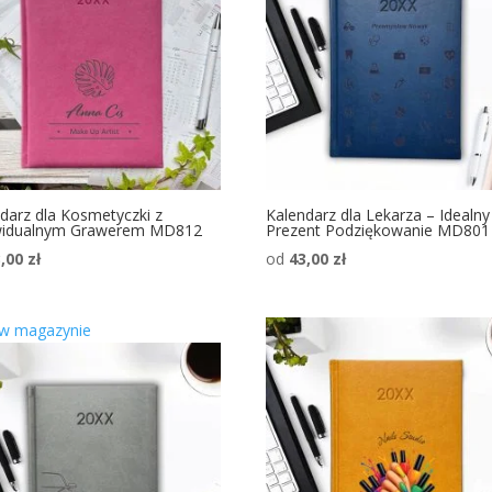
darz dla Kosmetyczki z
Kalendarz dla Lekarza – Idealny
widualnym Grawerem MD812
Prezent Podziękowanie MD801
3,00
zł
od
43,00
zł
 w magazynie