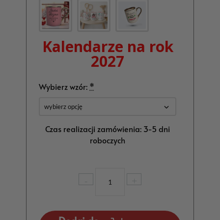
Kalendarze na rok
2027
Wybierz wzór:
*
Czas realizacji zamówienia: 3-5 dni
roboczych
ilość
-
+
Kalendarz
dla
Cukiernika
Prezent