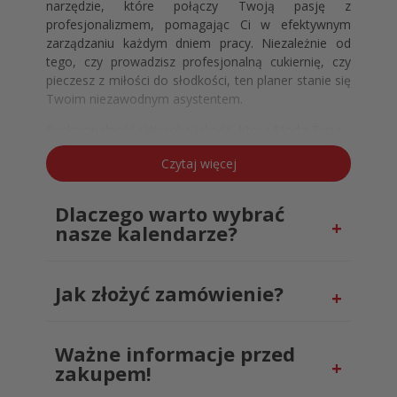
narzędzie, które połączy Twoją pasję z
profesjonalizmem, pomagając Ci w efektywnym
zarządzaniu każdym dniem pracy. Niezależnie od
tego, czy prowadzisz profesjonalną cukiernię, czy
pieczesz z miłości do słodkości, ten planer stanie się
Twoim niezawodnym asystentem.
Funkcjonalność i Wysoka Jakość, Która Słodzi Życie
Ten kalendarz w formacie A5 z układem dziennym
Czytaj więcej
został zaprojektowany z myślą o szczegółach, tak
ważnych w cukiernictwie. Oferuje wystarczająco
Dlaczego warto wybrać
dużo miejsca na notowanie zamówień, planowanie
nasze kalendarze?
produkcji, zapisywanie nowych przepisów czy
terminy dostaw. Solidna oprawa i wysokiej jakości
papier sprawiają, że kalendarz jest trwały i odporny
Jak złożyć zamówienie?
na intensywne użytkowanie w kuchni. To narzędzie,
które nie tylko pomoże Ci utrzymać porządek, ale
także zainspiruje do tworzenia nowych słodkich
arcydzieł.
Ważne informacje przed
zakupem!
Personalizacja, która Smakuje Wyjątkowo