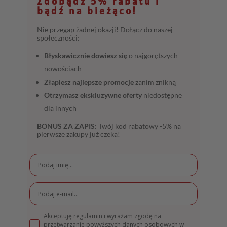
Zdobądź 5% rabatu i
bądź na bieżąco!
Nie przegap żadnej okazji! Dołącz do naszej
społeczności:
Błyskawicznie dowiesz się
o najgorętszych
nowościach
Złapiesz najlepsze promocje
zanim znikną
Otrzymasz ekskluzywne oferty
niedostępne
dla innych
BONUS ZA ZAPIS:
Twój kod rabatowy -5% na
pierwsze zakupy już czeka!
Akceptuję regulamin i wyrażam zgodę na
przetwarzanie powyższych danych osobowych w