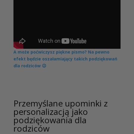
A może poćwiczysz piękne pismo? Na pewno
efekt będzie oszałamiający takich podziękowań
dla rodziców 😉
Przemyślane upominki z
personalizacją jako
podziękowania dla
rodziców