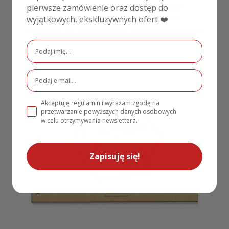
pierwsze zamówienie oraz dostęp do
miejsce na nowe zdjęcia, dokumentujące Wasze
wyjątkowych, ekskluzywnych ofert ❤️
dalsze losy. Zamiast klasycznej kroniki możecie
zdecydować się na fotoksiążkę, która również stanowi
znakomity pomysł na prezent.
Akceptuję regulamin i wyrażam zgodę na
przetwarzanie powyższych danych osobowych
w celu otrzymywania newslettera.
Zapisuję się!