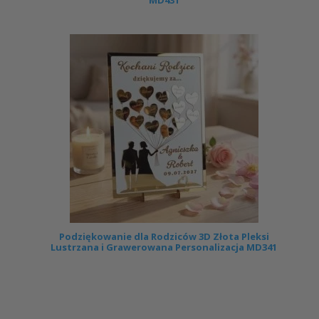
MD431
Podziękowanie dla Rodziców 3D Złota Pleksi
Lustrzana i Grawerowana Personalizacja MD341