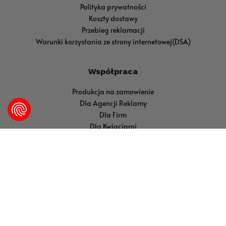
Polityka prywatności
Koszty dostawy
Przebieg reklamacji
Warunki korzystania ze strony internetowej(DSA)
Współpraca
Produkcja na zamowienie
Dla Agencji Reklamy
Dla Firm
Dla Kwiaciarni
Dla sklepów z upominkami
Dla Wedding Planner'ów