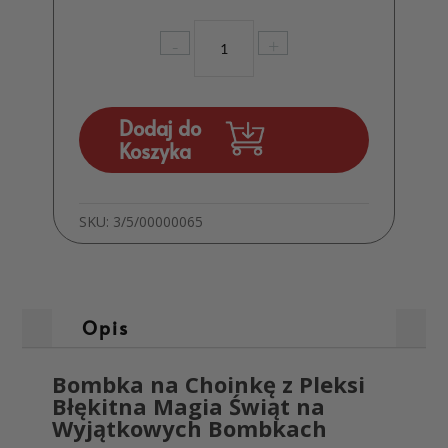
ilość
-
+
Bombka
na
Choinkę
z
Dodaj do
Pleksi
Koszyka
Dekoracja
Prezent
MD224
SKU:
3/5/00000065
Opis
Bombka na Choinkę z Pleksi
Błękitna Magia Świąt na
Wyjątkowych Bombkach