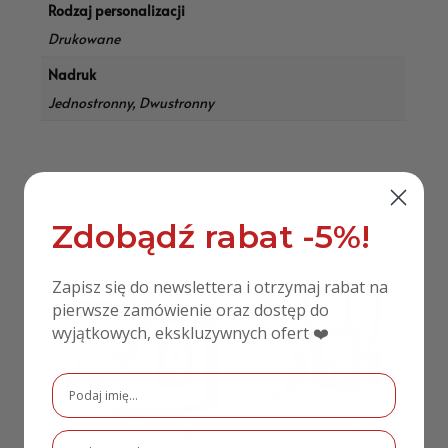
Rodzaj personalizacji
Drukowane
Nadruk
Jednostronny, Dwustronny
Podobne produkty
Zdobądź rabat -5%!
Zapisz się do newslettera i otrzymaj rabat na
pierwsze zamówienie oraz dostęp do
PROMOCJA!
wyjątkowych, ekskluzywnych ofert ❤️