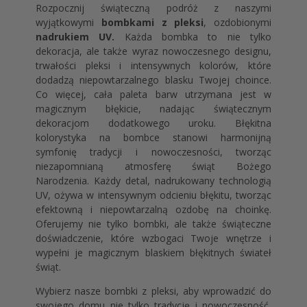
Rozpocznij świąteczną podróż z naszymi
wyjątkowymi
bombkami z pleksi
, ozdobionymi
nadrukiem UV.
Każda bombka to nie tylko
dekoracja, ale także wyraz nowoczesnego designu,
trwałości pleksi i intensywnych kolorów, które
dodadzą niepowtarzalnego blasku Twojej choince.
Co więcej, cała paleta barw utrzymana jest w
magicznym błękicie, nadając świątecznym
dekoracjom dodatkowego uroku. Błękitna
kolorystyka na bombce stanowi harmonijną
symfonię tradycji i nowoczesności, tworząc
niezapomnianą atmosferę świąt Bożego
Narodzenia. Każdy detal, nadrukowany technologią
UV, ożywa w intensywnym odcieniu błękitu, tworząc
efektowną i niepowtarzalną ozdobę na choinkę.
Oferujemy nie tylko bombki, ale także świąteczne
doświadczenie, które wzbogaci Twoje wnętrze i
wypełni je magicznym blaskiem błękitnych świateł
świąt.
Wybierz nasze bombki z pleksi, aby wprowadzić do
swojego domu nie tylko tradycję i nowoczesność,