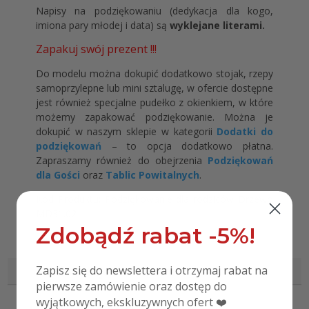
Napisy na podziękowaniu (dedykacja dla kogo,
imiona pary młodej i data) są
wyklejane literami.
Zapakuj swój prezent !!!
Do modelu można dokupić dodatkowo stojak, rzepy
samoprzylepne lub mini sztalugę, w ofercie dostępne
jest również specjalne pudełko z okienkiem, w które
możemy zapakować podziękowanie. Można je
dokupić w naszym sklepie w kategorii
Dodatki do
podziękowań
– to opcja dodatkowo płatna.
Zapraszamy również do obejrzenia
Podziękowań
dla Gości
oraz
Tablic Powitalnych
.
Kod Produktu: Podziękowanie dla rodziców Drzewo
MD31.02
Zdobądź rabat -5%!
Informacje dodatkowe
Zapisz się do newslettera i otrzymaj rabat na
pierwsze zamówienie oraz dostęp do
wyjątkowych, ekskluzywnych ofert ❤️