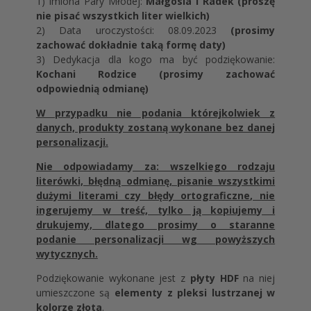
1) Imiona Pary Młodej:
Małgosia i Radek (proszę
nie pisać wszystkich liter wielkich)
2) Data uroczystości: 08.09.2023
(prosimy
zachować dokładnie taką formę daty)
3) Dedykacja dla kogo ma być podziękowanie:
Kochani Rodzice (prosimy zachować
odpowiednią odmianę)
W przypadku nie podania którejkolwiek z
danych, produkty zostaną wykonane bez danej
personalizacji.
Nie odpowiadamy za: wszelkiego rodzaju
literówki, błędną odmianę, pisanie wszystkimi
dużymi literami czy błędy ortograficzne, nie
ingerujemy w treść, tylko ją kopiujemy i
drukujemy, dlatego prosimy o staranne
podanie personalizacji wg powyższych
wytycznych.
Podziękowanie wykonane jest z
płyty HDF
na niej
umieszczone są
elementy z pleksi lustrzanej w
kolorze złota
.