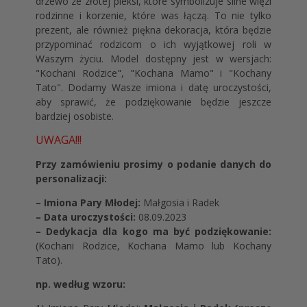
drzewo ze złotej pleksi, które symbolizuje silne więzi
rodzinne i korzenie, które was łączą. To nie tylko
prezent, ale również piękna dekoracja, która będzie
przypominać rodzicom o ich wyjątkowej roli w
Waszym życiu. Model dostępny jest w wersjach:
"Kochani Rodzice", "Kochana Mamo" i "Kochany
Tato". Dodamy Wasze imiona i datę uroczystości,
aby sprawić, że podziękowanie będzie jeszcze
bardziej osobiste.
UWAGA!!!
Przy zamówieniu prosimy o podanie danych do
personalizacji:
– Imiona Pary Młodej:
Małgosia i Radek
– Data uroczystości:
08.09.2023
– Dedykacja dla kogo ma być podziękowanie:
(Kochani Rodzice, Kochana Mamo lub Kochany
Tato).
np. według wzoru: