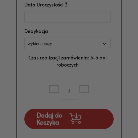
Data Uroczystości
*
Dedykacja
Czas realizacji zamówienia: 3-5 dni
roboczych
ilość
-
+
Podziękowanie
dla
rodziców
Drzewo
Dodaj do
MD379
Koszyka