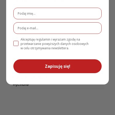
Informacje dodatkowe
Waga
1 kg
Kolor
Złoty lustrzany
Akceptuję regulamin i wyrażam zgodę na
przetwarzanie powyższych danych osobowych
Materiał
w celu otrzymywania newslettera.
HDF biały
,
Pleksi lustrzane
Rozmiar
Zapisuję się!
40 cm x 27 cm
Rodzaj personalizacji
Wycinane