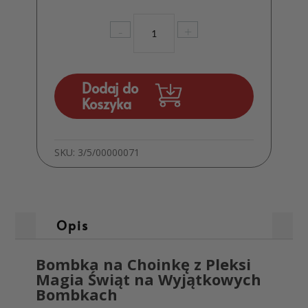
ilość
-
+
Bombka
na
Choinkę
z
Dodaj do
Pleksi
Koszyka
Dekoracja
Prezent
MD230
SKU:
3/5/00000071
Opis
Bombka na Choinkę z Pleksi
Magia Świąt na Wyjątkowych
Bombkach