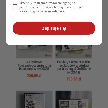
rodziców Drzewo
Podziękowanie dla
Akceptuję regulamin i wyrażam zgodę na
MD379
Rodziców MD326
przetwarzanie powyższych danych osobowych
249,00
zł
250,00
zł
w celu otrzymywania newslettera.
Zapisuję się!
Akrylowe
Podziękowanie dla
Podziękowanie dla
rodziców z pleksi
Rodziców MD328
lustrzaną 40x60cm
MD346
250,00
zł
299,00
zł