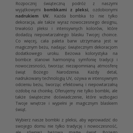
Rozpocznij świąteczną podróż z naszymi
wyjątkowymi
bombkami z pleksi
, ozdobionymi
nadrukiem UV.
Każda bombka to nie tylko
dekoracja, ale także wyraz nowoczesnego designu,
trwałości pleksi i intensywnych kolorów, które
dodadzą niepowtarzalnego blasku Twojej choince.
Co więcej, cała paleta barw utrzymana jest w
magicznym beżu, nadając świątecznym dekoracjom
dodatkowego uroku. Beżowa kolorystyka na
bombce stanowi harmonijną symfonię tradycji i
nowoczesności, tworząc niezapomnianą atmosferę
świąt Bożego Narodzenia. Każdy detal,
nadrukowany technologią UV, ożywa w intensywnym
odcieniu beżu, tworząc efektowną i niepowtarzalną
ozdobę na choinkę. Oferujemy nie tylko bombki, ale
także świąteczne doświadczenie, które wzbogaci
Twoje wnętrze i wypełni je magicznym blaskiem
świąt.
Wybierz nasze bombki z pleksi, aby wprowadzić do
swojego domu nie tylko tradycję i nowoczesność,
ale również beżową magię świąt Bożego