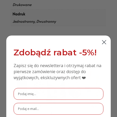
Drukowane
Nadruk
Jednostronny, Dwustronny
Zdobądź rabat -5%!
Podobne produkty
Zapisz się do newslettera i otrzymaj rabat na
pierwsze zamówienie oraz dostęp do
wyjątkowych, ekskluzywnych ofert ❤️
Podziękowanie dla
Akrylowe