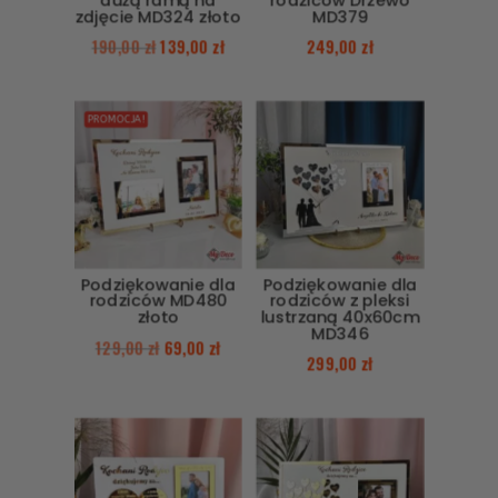
zdjęcie MD324 złoto
MD379
190,00
zł
139,00
zł
249,00
zł
PROMOCJA!
Podziękowanie dla
Podziękowanie dla
rodziców MD480
rodziców z pleksi
złoto
lustrzaną 40x60cm
MD346
129,00
zł
69,00
zł
299,00
zł