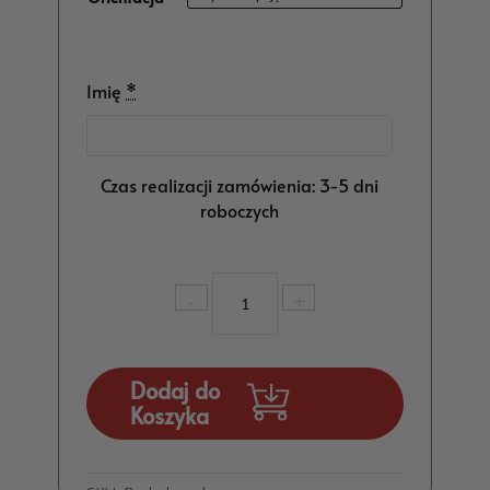
Imię
*
Czas realizacji zamówienia: 3-5 dni
roboczych
ilość
-
+
Dekoracja
Komunijna
Kościoła
Ozdoby
Dodaj do
Gołąb
Koszyka
z
Imieniem
MD519