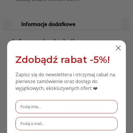
Informacje dodatkowe
Informacje dodatkowe
Waga
Zdobądź rabat -5%!
0,50 kg
Materiał
Zapisz się do newslettera i otrzymaj rabat na
pierwsze zamówienie oraz dostęp do
HDF
wyjątkowych, ekskluzywnych ofert ❤️
Rozmiar
20×22 cm
Rodzaj personalizacji
Drukowane
Kolor