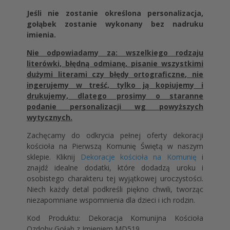
Jeśli nie zostanie określona personalizacja,
gołąbek zostanie wykonany bez nadruku
imienia.
Nie odpowiadamy za: wszelkiego rodzaju
literówki, błędną odmianę, pisanie wszystkimi
dużymi literami czy błędy ortograficzne, nie
ingerujemy w treść, tylko ją kopiujemy i
drukujemy, dlatego prosimy o staranne
podanie personalizacji wg powyższych
wytycznych.
Zachęcamy do odkrycia pełnej oferty dekoracji
kościoła na Pierwszą Komunię Świętą w naszym
sklepie. Kliknij
Dekoracje kościoła na Komunię
i
znajdź idealne dodatki, które dodadzą uroku i
osobistego charakteru tej wyjątkowej uroczystości.
Niech każdy detal podkreśli piękno chwili, tworząc
niezapomniane wspomnienia dla dzieci i ich rodzin.
Kod Produktu: Dekoracja Komunijna Kościoła
Ozdoby Gołąb z Imieniem MD519