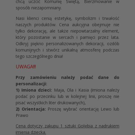
chcą uczcić Komunię Świętą, Bierzmowanie w
sposób niezapomniany.
Nasi klienci cenią estetykę, symbolizm i trwałość
naszych produktów. Cena aukcyjna obejmuje nie
tylko dekorację, ale także niepowtarzalny element,
który pozostanie w sercach i pamięci przez lata.
Odkryj piękno personalizowanych dekoracji, ozdób
komunijnych i stwórz unikalną atmosferę podczas
tego szczególnego dnia!
UWAGA!!!
Przy zamówieniu należy podać dane do
personalizacji:
1) Imiona dzieci:
Maja, Ola i Kasia (imiona należy
podać po przecinku lub w kolejnej linii, proszę nie
pisać wszystkich liter drukowanych),
2) Orientacja:
Proszę wybrać orientację Lewo lub
Prawo
Cena dotyczy zakupu 1 sztuki Gołębia z nadrukiem
imienia dziecka.