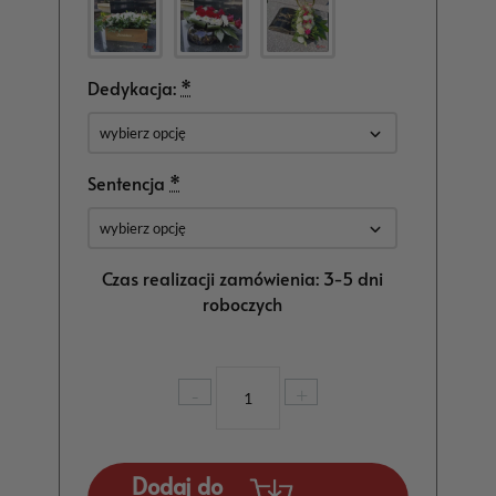
Dedykacja:
*
Sentencja
*
Czas realizacji zamówienia: 3-5 dni
roboczych
ilość
-
+
Dekoracja
Nagrobna
Serce
dla
Dodaj do