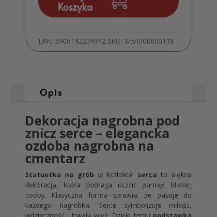
Taty
Koszyka
–
Podstawka
na
EAN:
5906142204342
SKU:
3/5/0/00000118
Znicz
MD1416
Opis
Dekoracja nagrobna pod
znicz serce – elegancka
ozdoba nagrobna na
cmentarz
Statuetka na grób
w kształcie
serca
to piękna
dekoracja, która pomaga uczcić pamięć bliskiej
osoby. Klasyczna forma sprawia, że pasuje do
każdego nagrobka. Serce symbolizuje miłość,
wdzięczność i trwałą więź. Dzięki temu
podstawka