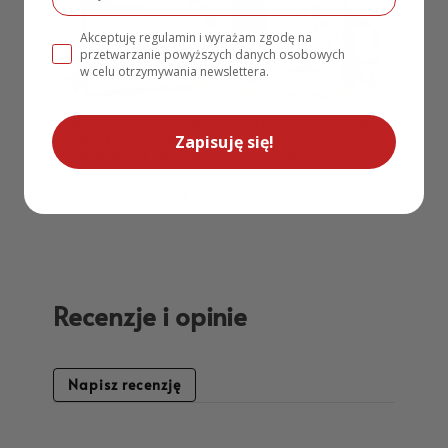
Akceptuję regulamin i wyrażam zgodę na
przetwarzanie powyższych danych osobowych
w celu otrzymywania newslettera.
Podziękowanie dla
Podziękowanie dla
Rodziców z Dużą
rodziców Drzewo
Zapisuję się!
Ramą na Zdjęcie
MD379
Ślub Glamour MD321
249,00
zł
199,00
zł
129,00
zł
Recenzje i opinie
Napisz recenzję