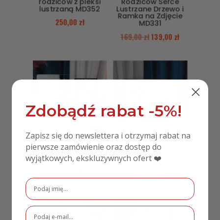
rodziców z pleksi
Rodziców Serce
lustrzaną MD352
Lustrzane Drzewo i
Ramka na Zdjęcie
250,00
zł
MD331
169,00
zł
139,00
zł
Zdobądź rabat -5%!
Zapisz się do newslettera i otrzymaj rabat na
Akrylowe
Podziękowanie dla
pierwsze zamówienie oraz dostęp do
Podziękowanie dla
rodziców z pleksi
Rodziców MD328
lustrzaną 40x60cm
wyjątkowych, ekskluzywnych ofert ❤️
MD346
250,00
zł
299,00
zł
PROMOCJA!