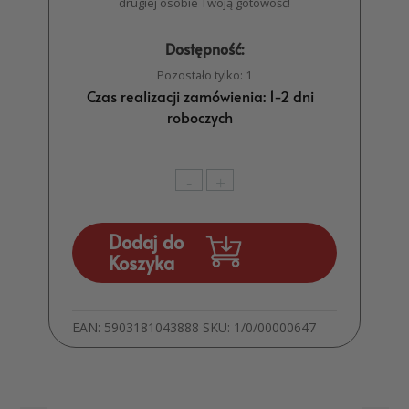
drugiej osobie Twoją gotowość!
Dostępność:
Pozostało tylko: 1
Czas realizacji zamówienia: 1-2 dni
roboczych
ilość
-
+
Dzwonek
na
Dodaj do
seks
Koszyka
-
Ring
for
sex
EAN:
5903181043888
SKU:
1/0/00000647