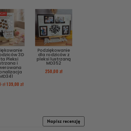
CJA!
iękowanie
Podziękowanie
Rodziców 3D
dla rodziców z
ta Pleksi
pleksi lustrzaną
strzana i
MD352
werowana
250,00
zł
onalizacja
MD341
00
zł
139,00
zł
Napisz recenzję