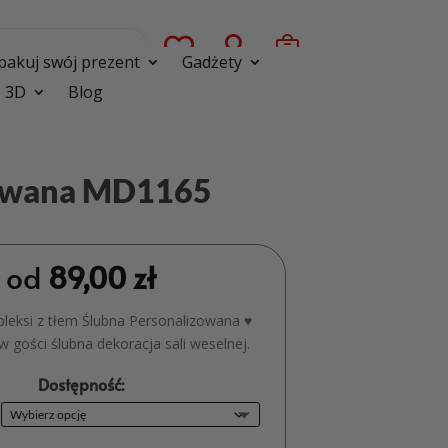



pakuj swój prezent
Gadżety
 3D
Blog
izowana MD1165
od
89,00
zł
pleksi z tłem Ślubna Personalizowana ♥
 gości ślubna dekoracja sali weselnej.
Dostępność: