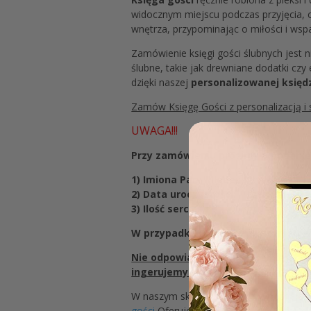
widocznym miejscu podczas przyjęcia, 
wnętrza, przypominając o miłości i wspa
Zamówienie księgi gości ślubnych jest n
ślubne, takie jak drewniane dodatki c
dzięki naszej
personalizowanej księd
Zamów Księgę Gości z personalizacją 
UWAGA!!!
Przy zamówieniu prosimy o podanie 
1) Imiona Pary Młodej:
Weronika & Mich
2) Data uroczystości:
1 czerwca 2024 
3) Ilość serc:
50 szt,100 szt,150 szt, 20
W przypadku nie podania którejkolw
Nie odpowiadamy za: wszelkiego rodz
ingerujemy w treść, tylko ją kopiu
W naszym sklepie internetowym znajdzi
gości
Oferujemy księgi w różnych form