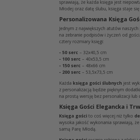
sprawiają, że każda księga jest niepow
Młodej oraz datę ślubu, księga staje si
Personalizowana Księga Goś
Jednym z największych atutów naszych p
na zebranie podpisów i życzeń od gości
cztery rozmiary księgi:
- 50 serc
– 32x40,5 cm
- 100 serc
– 40x53,5 cm
- 150 serc
– 48x66 cm
- 200 serc
– 53,5x73,5 cm
Każda
księga gości ślubnych
jest wyk
z personalizacją będzie pięknym dodat
na prostą wersję bez personalizacji lub 
Księga Gości Elegancka i T
Księga gości
to coś więcej niż tylko
de
wysoka jakość wykonania sprawiają, że 
samą Parę Młodą.
Księga gości
ręcznie robiona z pleksi