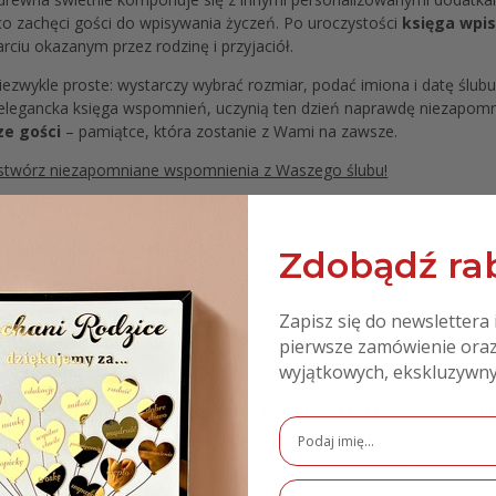
co zachęci gości do wpisywania życzeń. Po uroczystości
księga wpi
rciu okazanym przez rodzinę i przyjaciół.
iezwykle proste: wystarczy wybrać rozmiar, podać imiona i datę ślubu
zy elegancka księga wspomnień, uczynią ten dzień naprawdę niezapo
ze gości
– pamiątce, która zostanie z Wami na zawsze.
i stwórz niezapomniane wspomnienia z Waszego ślubu!
danych do personalizacji:
Zdobądź rab
ał (proszę nie pisać wszystkich liter wielkich)
(prosimy zachować dokładnie taką formę daty)
Zapisz się do newslettera 
0 szt (proszę wybrać oferowaną ilość serc)
pierwsze zamówienie oraz
wyjątkowych, ekskluzywny
iek z danych, produkty zostaną wykonane bez danej personali
aju literówki, błędną odmianę, pisanie wszystkimi dużymi lit
jemy i drukujemy, dlatego prosimy o staranne podanie persona
ecie Państwo szeroką ofertę ksiąg gości
Księgi gości
, dostosowanych
atach, z różnymi materiałami i elementami dekoracyjnymi. Do ofe