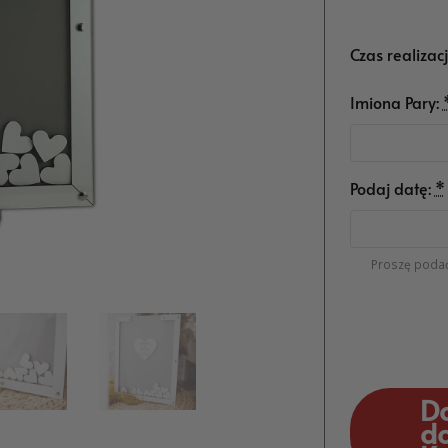
Czas realizac
Imiona Pary:
Podaj datę:
*
Proszę podać
D
d