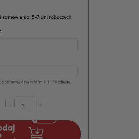
ji zamówienia: 5-7 dni roboczych
*
 poprawną datę w formie jak na zdjęciu.
ilość
-
+
Księga
Gości
pleksi
odaj
z
o
tłem