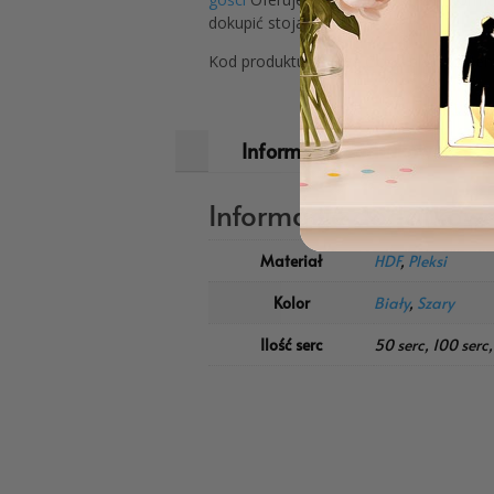
dokupić stojak.
Kod produktu: Księga Gości pleksi z tł
Informacje dodatkowe
Informacje dodatkow
Materiał
HDF
,
Pleksi
Kolor
Biały
,
Szary
Ilość serc
50 serc, 100 serc,