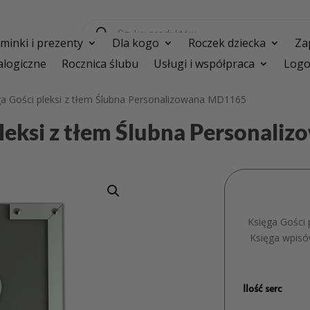
Wyszukiwarka
produktów
inki i prezenty
Dla kogo
Roczek dziecka
Za
logiczne
Rocznica ślubu
Usługi i współpraca
Logo
ga Gości pleksi z tłem Ślubna Personalizowana MD1165
pleksi z tłem Ślubna Personal
Księga Gości 
Księga wpisów
Ilość serc