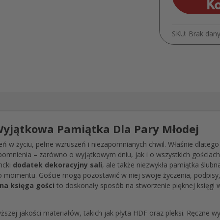
K
SKU:
Brak dan
 Wyjątkowa Pamiątka Dla Pary Młodej
zeń w życiu, pełne wzruszeń i niezapomnianych chwil. Właśnie dlate
omnienia – zarówno o wyjątkowym dniu, jak i o wszystkich gościach,
ancki
dodatek dekoracyjny sali
, ale także niezwykła pamiątka ślubn
momentu. Goście mogą pozostawić w niej swoje życzenia, podpisy, 
na księga gości
to doskonały sposób na stworzenie pięknej księgi 
ższej jakości materiałów, takich jak płyta HDF oraz pleksi. Ręczne w