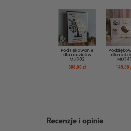
Podziękowanie
Podzięko
dla rodziców
dla rodz
MD382
MD34
388,00
zł
149,00
Recenzje i opinie