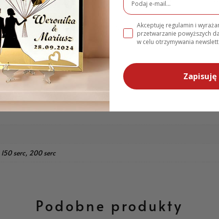
Akceptuję regulamin i wyraż
em Ślubna Personalizowana MD1165, Nit do księgo gości.
przetwarzanie powyższych 
w celu otrzymywania newslett
Zapisuję 
e
 150 serc, 200 serc
Podobne produkty