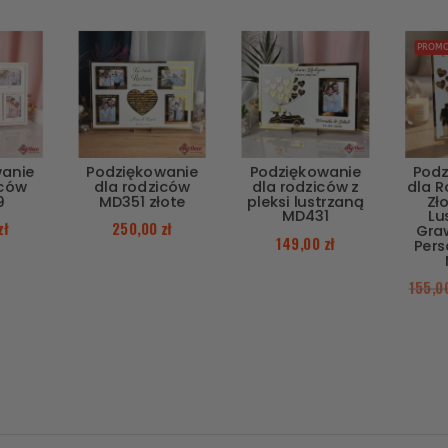
PROMO
wanie
Podziękowanie
Podziękowanie
Podz
iców
dla rodziców
dla rodziców z
dla 
9
MD351 złote
pleksi lustrzaną
Zło
MD431
Lu
zł
250,00
zł
Gra
149,00
zł
Pers
155,