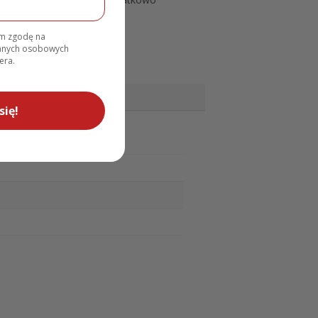
am zgodę na
danych osobowych
era.
się!