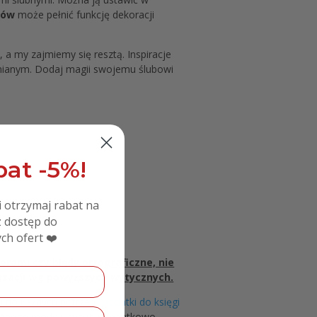
sów
może pełnić funkcję dekoracji
, a my zajmiemy się resztą. Inspiracje
mnianym. Dodaj magii swojemu ślubowi
at -5%!
i otrzymaj rabat na
 dostęp do
ch ofert ❤️
zacji.
erami czy błędy ortograficzne, nie
lizacji wg powyższych wytycznych.
 do każdych potrzeb.
Dodatki do księgi
rowanego modelu można dodatkowo