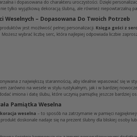
tarzalna i dopasowana do charakteru uroczystości. Dzięki personaliz
ę nie tylko wyjątkową dekoracją ślubną, ale również niepowtarzalną p
ci Weselnych – Dopasowana Do Twoich Potrzeb
roduktów jest możliwość pełnej personalizacji.
Księga gości z ser
. Możesz wybrać liczbę serc, która najlepiej odpowiada liczbie zap
onywana z największą starannością, aby idealnie wpasować się w styl
kiem zarówno na wesele w stylu rustykalnym, jak i w bardziej nowoc
dodać imiona i datę ślubu, które uczynią pamiątkę jeszcze bardziej os
rwała Pamiątka Weselna
koracja
weselna
– to sposób na zatrzymanie w pamięci najpiękniejs
produkt doskonale nadaje się na prezent ślubny dla bliskiej osoby l
 i drewna świetnie komponuje się z innymi personalizowanymi dodatk