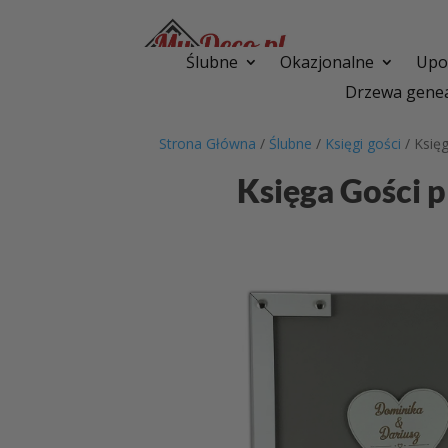
Ślubne
Okazjonalne
Upom
Drzewa genea
Strona Główna
/
Ślubne
/
Księgi gości
/ Księ
Księga Gości 