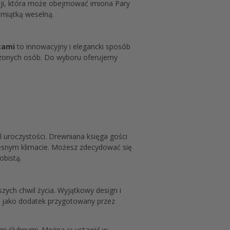
acji, która może obejmować imiona Pary
amiątką weselną.
cami
to innowacyjny i elegancki sposób
roszonych osób. Do wyboru oferujemy
 uroczystości. Drewniana księga gości
zesnym klimacie. Możesz zdecydować się
obistą.
zych chwil życia. Wyjątkowy design i
ub jako dodatek przygotowany przez
ami ślubnymi. Można ją ustawić w