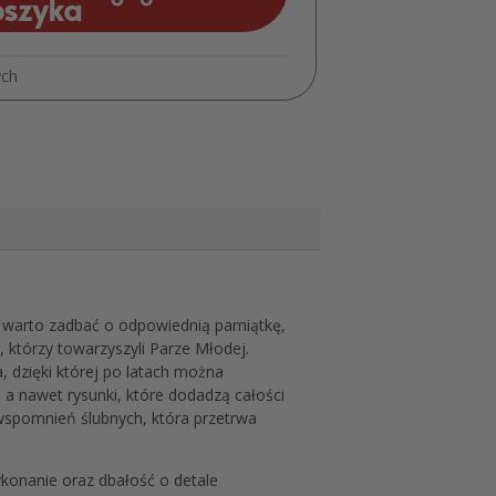
oszyka
Ślubna
Personalizowana
MD1165
ych
go warto zadbać o odpowiednią pamiątkę,
 którzy towarzyszyli Parze Młodej.
a, dzięki której po latach można
a nawet rysunki, które dodadzą całości
wspomnień ślubnych, która przetrwa
ykonanie oraz dbałość o detale