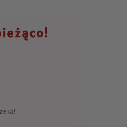
bieżąco!
czeka!