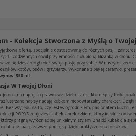
m - Kolekcja Stworzona z Myślą o Twojej
jątkową ofertę, specjalnie dostosowaną do różnych pasji i zaintere
yć Ci codziennych chwil przyjemności z ulubioną filiżanką w dłoni.
 zawsze będziesz mógł mieć swoją pasję przy sobie. W naszym szeroki
śników kotów, psów i grzybiarzy. Wykonane z białej ceramiki, preze
wynosi 350 ml
.
asja W Twojej Dłoni
pojemnik na napój, to prawdziwe dzieło sztuki, które łączy funkcjona
raz lustrzane napisy nadają kubkom niepowtarzalny charakter. Dzięk
ie. Bez względu na to, czy jesteś ogrodnikiem, pasjonatem kuchni, en
lekcji PORYS znajdziesz kubek z breloczkiem, który idealnie odzwier
, którzy pragną wyróżniać się unikalnym stylem. Znajdź kubek dla sieb
minał o jej pasji, zawsze pod ręką dzięki praktycznemu brelokowi.