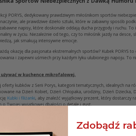
łośnika Sportów Niebezpiecznych z Dawką Humoru 
ekcji PORYS, dedykowany prawdziwym miłośnikom sportów niebezpi
ne naczynie, ale prawdziwe dzieło sztuki, które w zabawny sposób pod
 zabawne napisy, które doskonale oddają ducha przygody i ruchu. To i
naliny w życiu. Niezależnie od tego, czy to miłośnik jazdy na desce,
wiedzą, jak smakują intensywne emocje.
każdą okazję dla pasjonata ekstremalnych sportów? Kubek PORYS to d
sowania i zapewni uśmiech przy każdym łyku ulubionego napoju. To nie 
 używać w kuchence mikrofalowej.
oferty kubków z Serii Porys, kategorii tematycznych, idealnych na ró
owane na Dzień Kobiet, Dzień Chłopaka, urodziny, Dzień Dziecka, Dz
kcję
Kubki i filiżanki
, aby znaleźć wyjątkowy prezent, który dostarczy r
o Twojej wyjątkowej dbałości o detale i gust.
a
Zdobądź rab