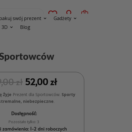



pakuj swój prezent
Gadżety
 3D
Blog
a Sportowców
9,00
zł
52,00
zł
ę Żyje
Prezent dla Sportowców.
Sporty
stremalne, niebezpieczne
.
Dostępność:
Pozostało tylko: 3
ji zamówienia: 1-2 dni roboczych