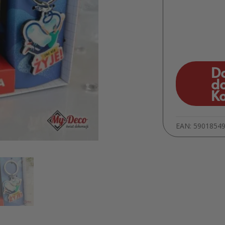
D
d
K
EAN:
5901854