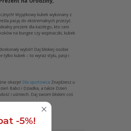
Prezent na Urodziny,
ecznych! Wyjątkowy kubek wykonany z
kreśla pasję do ekstremalnych przeżyć.
dealny prezent dla każdego, kto ceni
 skoków na bungee czy wspinaczki, kubek
oskonały wybór! Daj bliskiej osobie
tylko kubek – to wyraz stylu, pasji i
żne okazje!
Dla sportowca
Znajdziesz u
ień Babci i Dziadka, a także Dzień
adość i uśmiech. Daj swoim bliskim coś
at -5%!