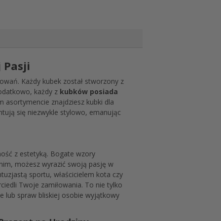
 Pasji
sowań. Każdy kubek został stworzony z
 Dodatkowo, każdy z
kubków posiada
m asortymencie znajdziesz kubki dla
ntują się niezwykle stylowo, emanując
lność z estetyką. Bogate wzory
i nim, możesz wyrazić swoją pasję w
tuzjastą sportu, właścicielem kota czy
ciedli Twoje zamiłowania. To nie tylko
ie lub spraw bliskiej osobie wyjątkowy