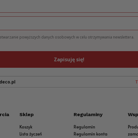
zetwarzanie powyższych danych osobowych w celu otrzymywania newslettera.
Zapisuję się!
deco.pl
T
rcia
Sklep
Regulaminy
Wsp
Koszyk
Regulamin
Prod
Lista życzeń
Regulamin konta
zamo