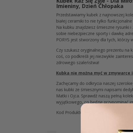
Kubek Raz Się Żyje - Dla Mi
Imieniny, Dzień Chłopaka
Przedstawiamy kubek z najnowszej kol
białej ceramiki to nie tylko funkcjonal
Na kubku znajdziesz śmieszne rysunki i
sobie niebezpieczne sporty i dawkę adre
PORYS jest stworzony dla tych, którzy 
Czy szukasz oryginalnego prezentu na 
coś, co podkreśli jej niezwykłe zaintere
zdrowego szaleństwa!
Kubka nie można myć w zmywarce i
Zachęcamy do odkrycia naszej szerokiej 
nas kubki ze śmiesznymi napisami dedyk
Matki i Ojca. Sprawdź naszą pełną kole
wyjątkowego, co będzie przypominać im 
Kod Produktu: Set K+B Porys-Adrenalin