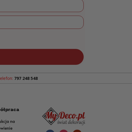
elefon:
797 248 548
ółpraca
ukcja na
wienie