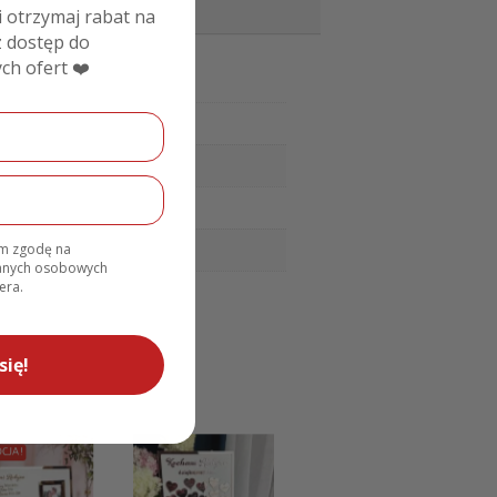
i otrzymaj rabat na
 dostęp do
ch ofert ❤️
am zgodę na
danych osobowych
era.
się!
CJA!