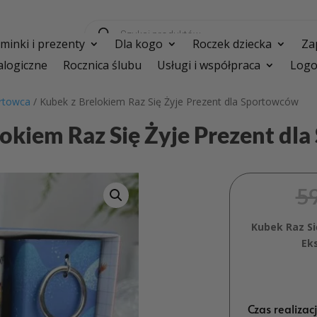
Wyszukiwarka
produktów
inki i prezenty
Dla kogo
Roczek dziecka
Za
logiczne
Rocznica ślubu
Usługi i współpraca
Logo
rtowca
/ Kubek z Brelokiem Raz Się Żyje Prezent dla Sportowców
lokiem Raz Się Żyje Prezent dl
5
Kubek Raz Si
Ek
Czas realizac