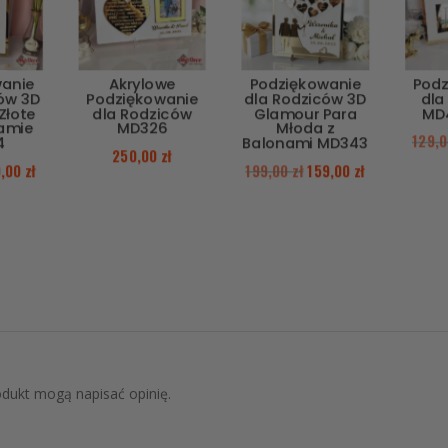
wanie
Akrylowe
Podziękowanie
Podz
ów 3D
Podziękowanie
dla Rodziców 3D
dla
Złote
dla Rodziców
Glamour Para
MD4
Ramie
MD326
Młoda z
129,
4
Balonami MD343
250,00
zł
9,00
zł
199,00
zł
159,00
zł
rodukt mogą napisać opinię.