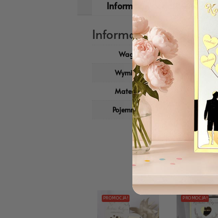
Informacje dodatkowe
Informacje dodatkow
Waga
0,50 kg
Wymiary
14 × 9 × 11 cm
Materiał
Ceramika
Pojemność
350ml
PROMOCJA!
PROMOCJA!