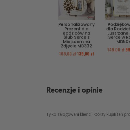
Personalizowany
Podzięko
Prezent dla
dla Rodzic
Rodziców na
Lustrzane 
Ślub Serce z
Serce w 
Miejscem na
MD50
Zdjęcie MD332
149,00
zł
9
169,00
zł
139,00
zł
Recenzje i opinie
Tylko zalogowani klienci, którzy kupili ten p