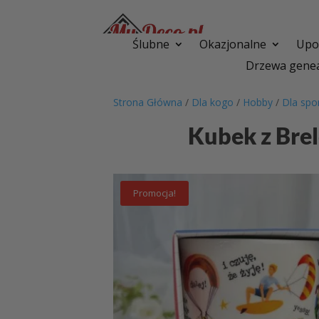
Ślubne
Okazjonalne
Upom
Drzewa genea
Strona Główna
/
Dla kogo
/
Hobby
/
Dla spo
Kubek z Bre
Promocja!