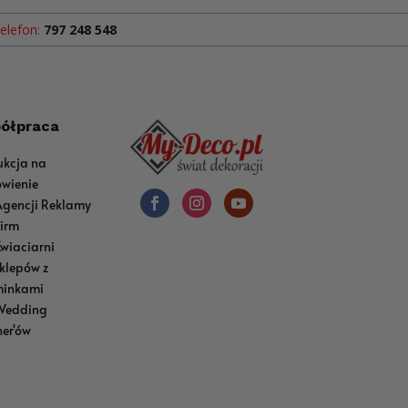
elefon:
797 248 548
ółpraca
ukcja na
wienie
Agencji Reklamy
Firm
Kwiaciarni
sklepów z
inkami
Wedding
ner'ów