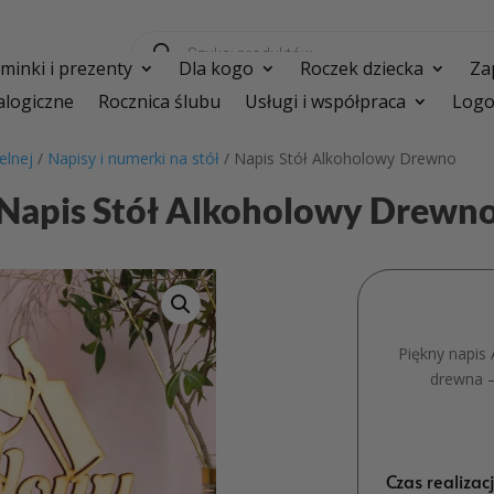
Wyszukiwarka
produktów
inki i prezenty
Dla kogo
Roczek dziecka
Za
logiczne
Rocznica ślubu
Usługi i współpraca
Logo
elnej
/
Napisy i numerki na stół
/ Napis Stół Alkoholowy Drewno
Napis Stół Alkoholowy Drewn
Piękny napis
drewna –
Czas realizac