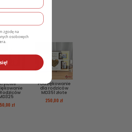
am zgodę na
danych osobowych
era.
się!
krylowe
Podziękowanie
iękowanie
dla rodziców
 Rodziców
MD351 złote
MD325
250,00
zł
50,00
zł