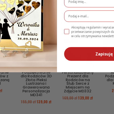
Podobne produkty
Akceptuję regulamin i wyraż
przetwarzanie powyższych 
w celu otrzymywania newslett
PROMOCJA!
PROMOCJA!
Zapisuję 
wanie
Podziękowanie
Personalizowany
A
ców z
dla Rodziców 3D
Prezent dla
Podz
trzaną
Złota Pleksi
Rodziców na
dla
1
Lustrzana i
Ślub Serce z
Grawerowana
Miejscem na
zł
2
Personalizacja
Zdjęcie MD332
MD341
169,00
zł
139,00
zł
155,00
zł
139,00
zł