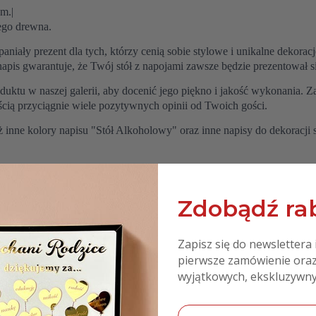
m.|
ego drewna.
aniały prezent dla tych, którzy cenią sobie stylowe i unikalne dekora
napis gwarantuje, że Twój stół z napojami zawsze będzie prezentował 
duktu w naszej galerii, aby docenić jego piękno i jakość wykonania. 
ścią przyciągnie wiele pozytywnych opinii od Twoich gości.
 inne kolory napisu "Stół Alkoholowy" oraz inne napisy do dekoracji st
Zdobądź rab
e
Zapisz się do newslettera 
pierwsze zamówienie oraz
wyjątkowych, ekskluzywny