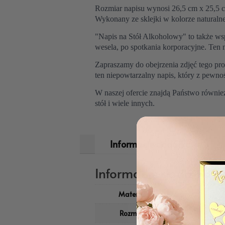
Rozmiar napisu wynosi 26,5 cm x 25,5 c
Wykonany ze sklejki w kolorze naturaln
"Napis na Stół Alkoholowy" to także wsp
wesela, po spotkania korporacyjne. Ten 
Zapraszamy do obejrzenia zdjęć tego pro
ten niepowtarzalny napis, który z pewno
W naszej ofercie znajdą Państwo również
stół i wiele innych.
Informacje dodatkowe
Informacje dodatkow
Materiał
Sklejka
Rozmiar
18,5cm x 25cm