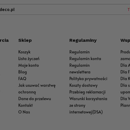
deco.pl
T
rcia
Sklep
Regulaminy
Wsp
Koszyk
Regulamin
Prod
Lista życzeń
Regulamin konta
zamo
Moje konto
Regulamin
Dla 
Blog
newslettera
Dla 
0
FAQ
Polityka prywatności
Dla 
Jak usuwać warstwę
Koszty dostawy
Dla 
0
ochronną
Przebieg reklamacji
upom
Dane do przelewu
Warunki korzystania
Dla 
Kontakt
ze strony
Plan
O Nas
internetowej(DSA)