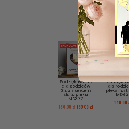
PROMOCJA!
Podziękowanie
Podzięko
dla Rodziców
dla rodzi
Ślub z sercem
pleksi lus
złota pleksi
MD43
MD377
149,00
180,00
zł
139,00
zł