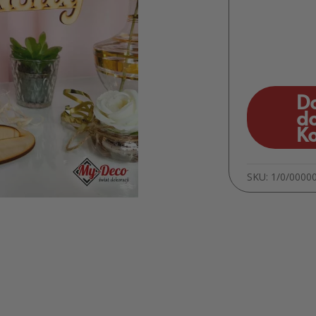
D
d
K
SKU:
1/0/0000