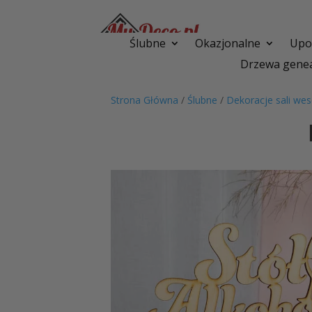
Ślubne
Okazjonalne
Upom
Drzewa genea
Strona Główna
/
Ślubne
/
Dekoracje sali wes