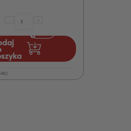
ilość
-
+
Napis
Stół
Alkoholowy
odaj
Drewno
o
oszyka
0482