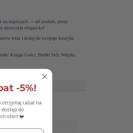
cje na imprezach — od urodzin, przez
się niezwykle elegancko!
Zamów teraz i dodaj do swojego koszyka
ołu: Księga Gości, Słodki Stół, Wiejski
at -5%!
i otrzymaj rabat na
 dostęp do
ch ofert ❤️