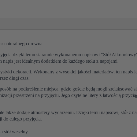
or naturalnego drewna.
yjęcia dzięki temu starannie wykonanemu napisowi "Stół Alkoholowy"
ten napis jest idealnym dodatkiem do każdego stołu z napojami.
rystyki dekoracji. Wykonany z wysokiej jakości materiałów, ten napis jes
rzez długi czas.
osób na podkreślenie miejsca, gdzie goście będą mogli zrelaksować s
izacji przestrzeni na przyjęciu. Jego czytelne litery z łatwością przyci
 ale także dodaje atmosfery wydarzeniu. Dzięki temu napisowi, stół z na
i do całego przyjęcia.
a stół weselny.