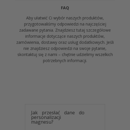
komunijnych.
FAQ
Pamiątka komunijna dla
Aby ułatwić Ci wybór naszych produktów,
gości – Praktyczny
przygotowaliśmy odpowiedzi na najczęściej
magnes na lodówkę z
zadawane pytania. Znajdziesz tutaj szczegółowe
datą komunii
informacje dotyczące naszych produktów,
zamówienia, dostawy oraz usług dodatkowych. Jeśli
Jeśli interesują Cię
tanie pamiątki komunijne dla
nie znajdziesz odpowiedzi na swoje pytanie,
gości
, magnesy z białego HDF są najbardziej
skontaktuj się z nami – chętnie udzielimy wszelkich
opłacalnym wyborem. W odróżnieniu od nietrwałych
potrzebnych informacji.
słodyczy magnes
na lodówkę z datą komunii
pełni
funkcję praktycznego gadżetu. Goście chętnie
umieszczają go w widocznym miejscu, co sprawia,
że wspomnienie uroczystości pozostaje żywe przez
bardzo długi czas.
Personalizowane prezenty
dla gości komunijnych –
Szybka realizacja i
Jak przesłać dane do
personalizacji
bezpieczna wysyłka
magnesu?