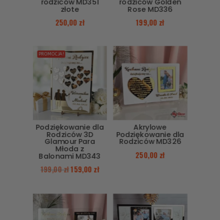
rodziców MD351
rodziców Golden
złote
Rose MD336
250,00
zł
199,00
zł
PROMOCJA!
Podziękowanie dla
Akrylowe
Rodziców 3D
Podziękowanie dla
Glamour Para
Rodziców MD326
Młoda z
250,00
zł
Balonami MD343
199,00
zł
159,00
zł