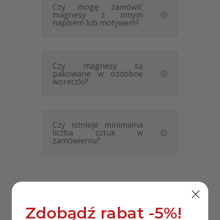
Czy mogę zamówić
magnesy z innym
napisem lub motywem?
Czy magnesy są
pakowane w ozdobne
woreczki?
Czy istnieje minimalna
liczba sztuk w
zamówieniu?
Zdobądź rabat -5%!