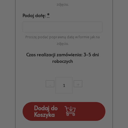
zdjęciu.
Podaj datę:
*
Proszę podać poprawną datę w formie jak na
zdjęciu.
Czas realizacji zamówienia: 3-5 dni
roboczych
ilość
-
+
Personalizowany
Magnes
na
Komunię
Dodaj do
Podziękowanie
Koszyka
dla
Gości