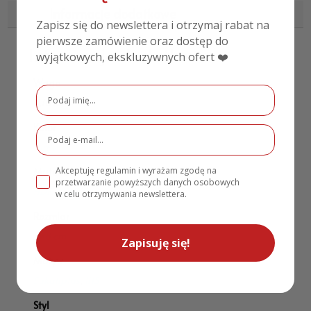
Informacje dodatkowe
Zapisz się do newslettera i otrzymaj rabat na
pierwsze zamówienie oraz dostęp do
Informacje dodatkowe
wyjątkowych, ekskluzywnych ofert ❤️
Waga
0,10 kg
Kolor
Biały
Akceptuję regulamin i wyrażam zgodę na
Materiał
przetwarzanie powyższych danych osobowych
HDF biały
w celu otrzymywania newslettera.
Rozmiar
9×8 cm
Zapisuję się!
Motyw
Eukaliptus
,
IHS
Styl