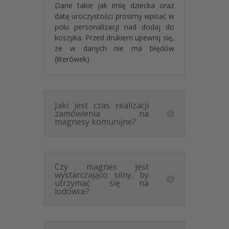
Zamów
personalizowane prezenty dla gości
Dane takie jak imię dziecka oraz
komunijnych
bez obaw o termin realizacji. Nasz
datę uroczystości prosimy wpisać w
proces produkcyjny pozwala na ekspresowe
polu personalizacji nad dodaj do
przygotowanie pamiątek, co jest kluczowe przy
koszyka. Przed drukiem upewnij się,
planowaniu uroczystości. Każdy
magnes serce na
że w danych nie ma błędów
komunię
wykonujemy z najwyższą precyzją.
(literówek).
Wybierz
magnesy komunijne 8x9 cm
, które łączą
elegancję z trwałością. To prosty sposób, aby
podkreślić wagę tego wyjątkowego dnia i
Jaki jest czas realizacji
podziękować bliskim w dobrym stylu.
zamówienia na
magnesy komunijne?
Kod produktu: Personalizowany Magnes na Komunię
Podziękowanie dla Gości Eukaliptus IHS MD1830
Czy magnes jest
wystarczająco silny, by
utrzymać się na
lodówce?