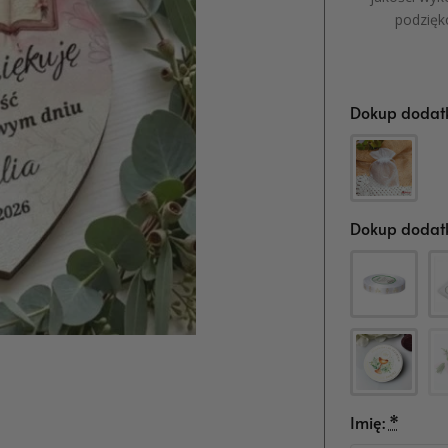
podzięk
Dokup dodatk
Dokup dodatk
Imię:
*