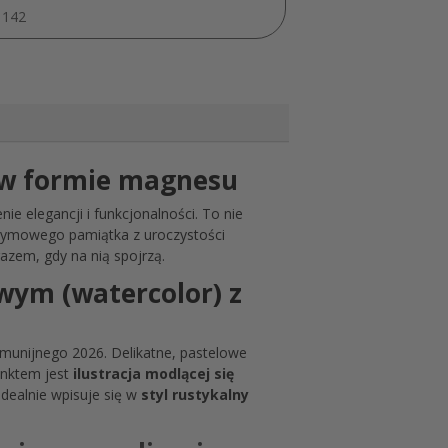
Kwiatach
1142
MD1790
 w formie magnesu
nie elegancji i funkcjonalności. To nie
dymowego pamiątka z uroczystości
zem, gdy na nią spojrzą.
wym (watercolor) z
omunijnego 2026. Delikatne, pastelowe
punktem jest
ilustracja modlącej się
idealnie wpisuje się w
styl rustykalny