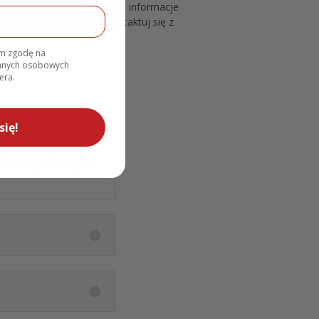
ajdziesz tutaj szczegółowe informacje
zi na swoje pytanie, skontaktuj się z
am zgodę na
danych osobowych
era.
się!
ad dodaj do koszyka.