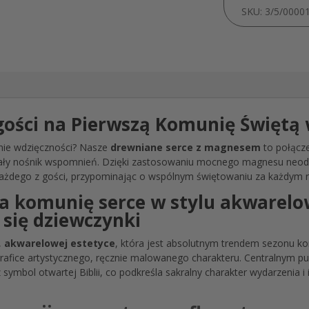
SKU:
3/5/0000
gości na Pierwszą Komunię Świętą
nie wdzięczności? Nasze
drewniane serce z magnesem
to połącze
rwały nośnik wspomnień. Dzięki zastosowaniu mocnego magnesu neo
żdego z gości, przypominając o wspólnym świętowaniu za każdym ra
a komunię serce w stylu akwarelo
się dziewczynki
,
akwarelowej estetyce
, która jest absolutnym trendem sezonu k
ą grafice artystycznego, ręcznie malowanego charakteru. Centralnym 
ymbol otwartej Biblii, co podkreśla sakralny charakter wydarzenia i 