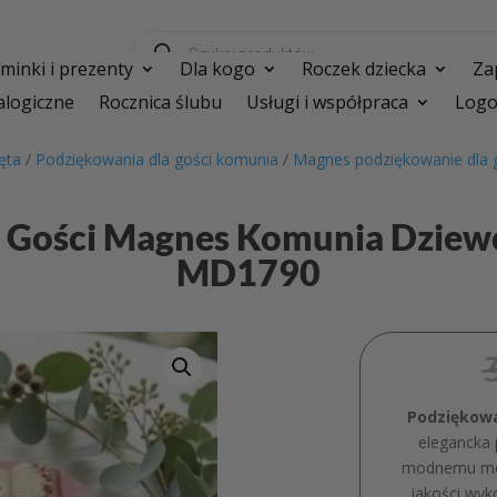
Wyszukiwarka
produktów
inki i prezenty
Dla kogo
Roczek dziecka
Za
logiczne
Rocznica ślubu
Usługi i współpraca
Logo
ęta
/
Podziękowania dla gości komunia
/
Magnes podziękowanie dla 
a Gości Magnes Komunia Dziew
MD1790
Podziękowa
elegancka 
modnemu mot
jakości wyk