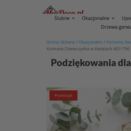
Ślubne
Okazjonalne
Upom
Drzewa genea
Strona Główna
/
Okazjonalne
/
Komunia świ
Komunia Dziewczynka w Kwiatach MD1790
Podziękowania dl
Promocja!