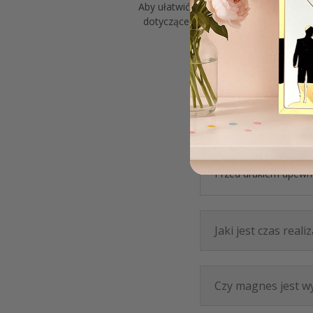
Aby ułatwić Ci wybór naszych produkt
dotyczące naszych produktów, zamówie
Jak przesłać dane 
Dane takie jak imię d
Przed drukiem upewnij
Jaki jest czas rea
Czy magnes jest wy