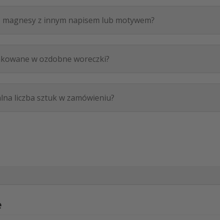
 magnesy z innym napisem lub motywem?
akowane w ozdobne woreczki?
alna liczba sztuk w zamówieniu?
e