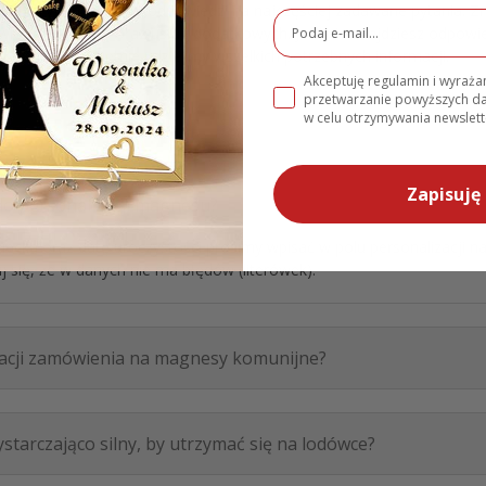
ów, przygotowaliśmy odpowiedzi na najczęściej zadawane pytania. Zn
nia, dostawy oraz usług dodatkowych. Jeśli nie znajdziesz odpowied
nami – chętnie udzielimy wszelkich potrzebnych informacji.
Akceptuję regulamin i wyraż
przetwarzanie powyższych 
w celu otrzymywania newslett
Zapisuję 
do personalizacji magnesu?
ziecka oraz datę uroczystości prosimy wpisać w polu personalizacji n
 się, że w danych nie ma błędów (literówek).
lizacji zamówienia na magnesy komunijne?
starczająco silny, by utrzymać się na lodówce?