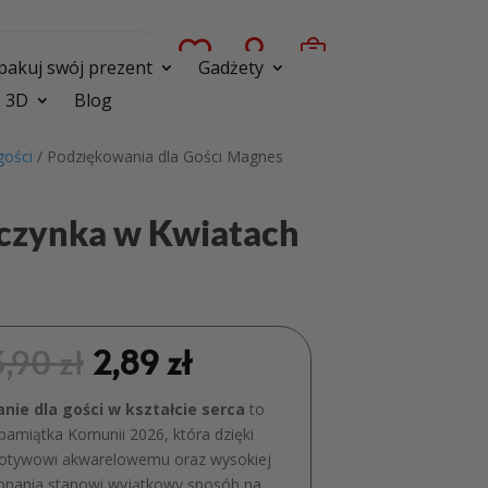



pakuj swój prezent
Gadżety
 3D
Blog
gości
/ Podziękowania dla Gości Magnes
czynka w Kwiatach
3,90
zł
2,89
zł
nie dla gości w kształcie serca
to
pamiątka Komunii 2026, która dzięki
ywowi akwarelowemu oraz wysokiej
onania stanowi wyjątkowy sposób na