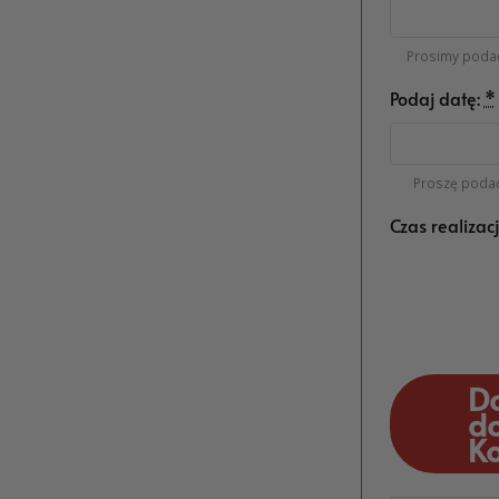
Prosimy podać
Podaj datę:
*
Proszę podać
Czas realizac
D
d
K