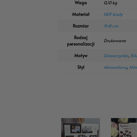
Waga
0,10 kg
Materiał
HDF biały
Rozmiar
9×8 cm
Rodzaj
Drukowane
personalizacji
Motyw
Dziewczynka
,
Ró
Styl
Akwarelowy
,
Min