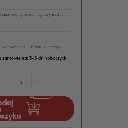
 imię, według wzoru na głównym zdjęciu.
 poprawną datę w formie jak na zdjęciu.
ji zamówienia: 3-5 dni roboczych
ilość
-
+
Podziękowania
dla
Gości
odaj
Magnes
o
Komunia
oszyka
Dziewczynka
w