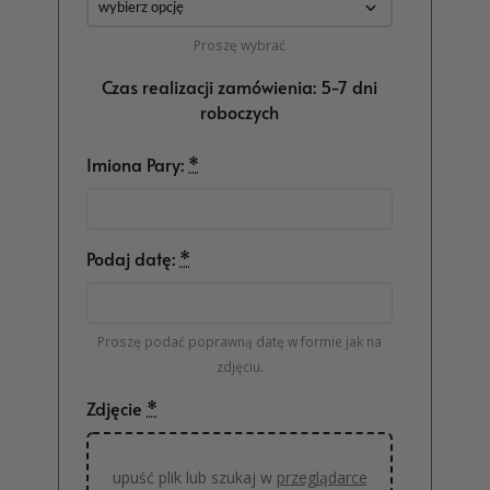
Proszę wybrać
Czas realizacji zamówienia: 5-7 dni
roboczych
Imiona Pary:
*
Podaj datę:
*
Proszę podać poprawną datę w formie jak na
zdjęciu.
Zdjęcie
*
upuść plik lub szukaj w
przeglądarce