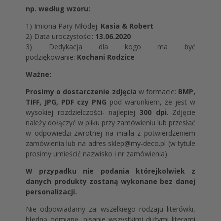
np. według wzoru:
1) Imiona Pary Młodej:
Kasia & Robert
2) Data uroczystości:
13.06.2020
3) Dedykacja dla kogo ma być
podziękowanie:
Kochani Rodzice
Ważne:
Prosimy o dostarczenie zdjęcia
w formacie:
BMP,
TIFF, JPG, PDF czy PNG
pod warunkiem, że jest w
wysokiej rozdzielczości- najlepiej
300 dpi
. Zdjęcie
należy dołączyć w pliku przy zamówieniu lub przesłać
w odpowiedzi zwrotnej na maila z potwierdzeniem
zamówienia lub na adres sklep@my-deco.pl (w tytule
prosimy umieścić nazwisko i nr zamówienia).
W przypadku nie podania którejkolwiek z
danych produkty zostaną wykonane bez danej
personalizacji.
Nie odpowiadamy za: wszelkiego rodzaju literówki,
błędną odmianę, pisanie wszystkimi dużymi literami