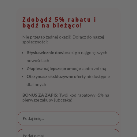
Zdobądź 5% rabatu i
bądź na bieżąco!
Nie przegap żadnej okazji! Dołącz do naszej
społeczności:
Błyskawicznie dowiesz się
o najgorętszych
nowościach
Złapiesz najlepsze promocje
zanim znikną
Otrzymasz ekskluzywne oferty
niedostępne
dla innych
BONUS ZA ZAPIS:
Twój kod rabatowy -5% na
pierwsze zakupy już czeka!