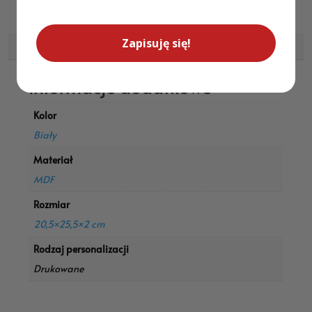
Zapisuję się!
Informacje dodatkowe
Informacje dodatkowe
Kolor
Biały
Materiał
MDF
Rozmiar
20,5×25,5×2 cm
Rodzaj personalizacji
Drukowane