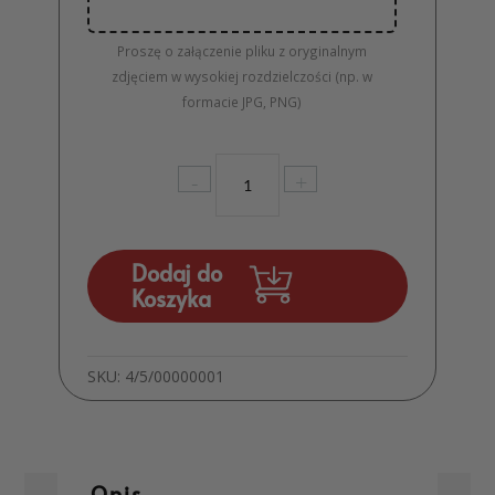
Proszę o załączenie pliku z oryginalnym
zdjęciem w wysokiej rozdzielczości (np. w
formacie JPG, PNG)
ilość
-
+
Podziękowania
dla
Rodziców
z
Dodaj do
nadrukiem
Koszyka
UV
Ślub
MD778
SKU:
4/5/00000001
Opis