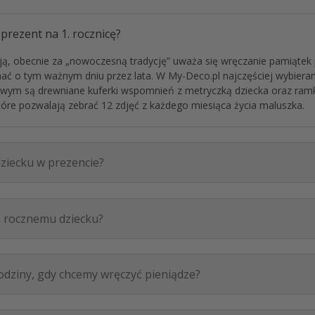
y prezent na 1. rocznicę?
ją, obecnie za „nowoczesną tradycję” uważa się wręczanie
pamiątek 
ać o tym ważnym dniu przez lata. W My-Deco.pl najczęściej wybiera
kowym są
drewniane kuferki wspomnień
z metryczką dziecka oraz
ramk
które pozwalają zebrać 12 zdjęć z każdego miesiąca życia maluszka.
ziecku w prezencie?
a rocznemu dziecku?
rodziny, gdy chcemy wręczyć pieniądze?