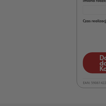
Imiona rodzi
Czas realizac
D
d
K
EAN:
5906142