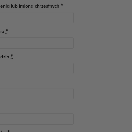
enia lub imiona chrzestnych
*
ia
*
dzin
*