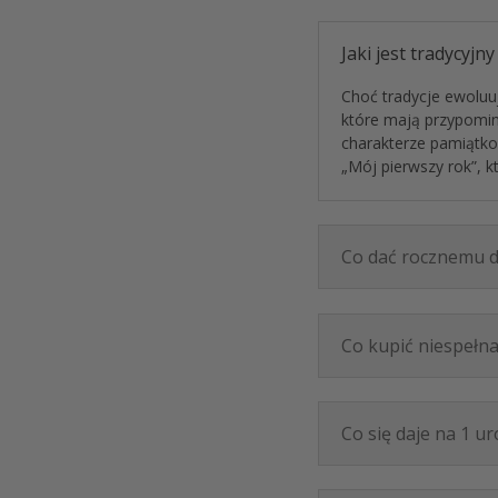
Jaki jest tradycyjn
Choć tradycje ewoluu
które mają przypomin
charakterze pamiąt
„Mój pierwszy rok”
, 
Co dać rocznemu d
Co kupić niespełn
Co się daje na 1 u