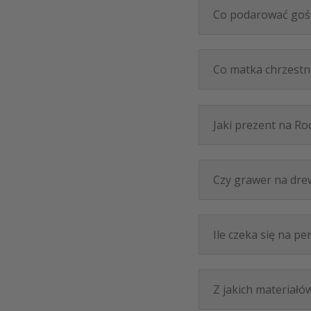
Co podarować gośc
Co matka chrzestn
Jaki prezent na Ro
Czy grawer na drew
Ile czeka się na p
Z jakich materiał