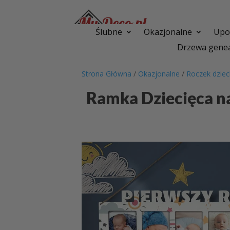
Ślubne
Okazjonalne
Upom
Drzewa genea
Strona Główna
/
Okazjonalne
/
Roczek dzie
Ramka Dziecięca na