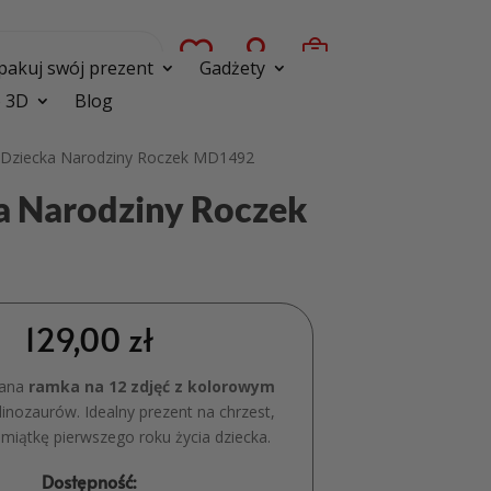



pakuj swój prezent
Gadżety
 3D
Blog
a Dziecka Narodziny Roczek MD1492
ka Narodziny Roczek
129,00
zł
wana
ramka na 12 zdjęć z kolorowym
inozaurów. Idealny prezent na chrzest,
amiątkę pierwszego roku życia dziecka.
Dostępność: