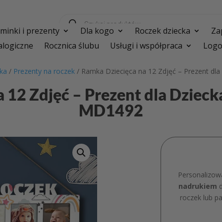
Wyszukiwarka
produktów
inki i prezenty
Dla kogo
Roczek dziecka
Za
logiczne
Rocznica ślubu
Usługi i współpraca
Logo
cka
/
Prezenty na roczek
/ Ramka Dziecięca na 12 Zdjęć – Prezent dl
 12 Zdjęć – Prezent dla Dziec
MD1492
Personalizo
nadrukiem
d
roczek lub p