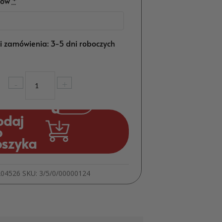
ców
*
ji zamówienia: 3-5 dni roboczych
ilość
-
+
Ramka
Dziecięca
na
odaj
12
o
Zdjęć
oszyka
–
Prezent
dla
204526
SKU:
3/5/0/00000124
Dziecka
Narodziny
Roczek
MD1492