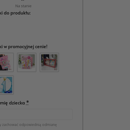
Na stanie
i do produktu:
i w promocyjnej cenie!
mię dziecka
*
y zachować odpowiednią odmianę