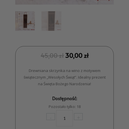
45,00
zł
30,00
zł
Drewniana skrzynka na wino z motywem
świątecznym „Wesołych Świąt”. Idealny prezent
na Święta Bożego Narodzenia!
Dostępność:
Pozostało tylko: 18
ilość
-
+
Skrzynka
na