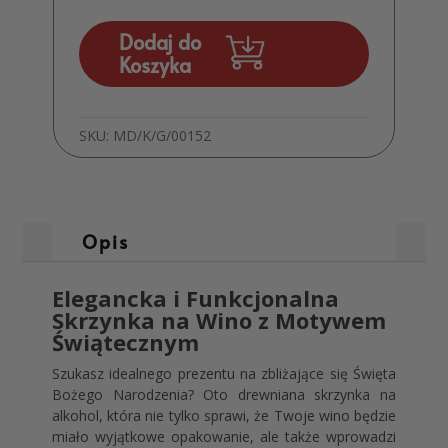
wino
MD020
Dodaj do
Koszyka
SKU:
MD/K/G/00152
Opis
Elegancka i Funkcjonalna
Skrzynka na Wino z Motywem
Świątecznym
Szukasz idealnego prezentu na zbliżające się Święta
Bożego Narodzenia? Oto drewniana skrzynka na
alkohol, która nie tylko sprawi, że Twoje wino będzie
miało wyjątkowe opakowanie, ale także wprowadzi