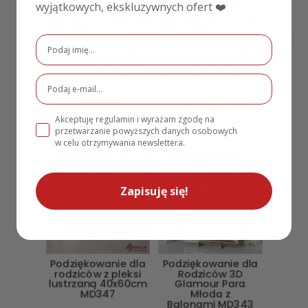
wyjątkowych, ekskluzywnych ofert ❤️
Podziękowanie dla
Akrylowe
rodziców z pleksi
Podziękowanie dla
lustrzaną 40x60cm
Rodziców MD326
MD346
250,00
zł
299,00
zł
Akceptuję regulamin i wyrażam zgodę na
przetwarzanie powyższych danych osobowych
w celu otrzymywania newslettera.
PROMOCJA!
PROMOCJA!
Zapisuję się!
Podziękowanie dla
Podziękowanie dla
rodziców z pleksi
Rodziców 3D
lustrzaną 40x60cm
Glamour Para
MD347
Młoda z
Balonami MD343