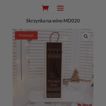
Wyszukiwarka
produktów
Skrzynka na wino MD020
Promocja!