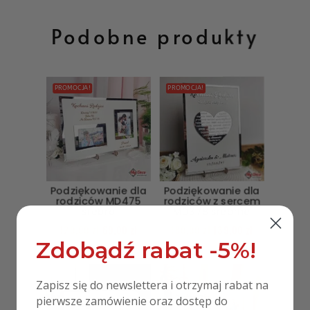
Podobne produkty
PROMOCJA!
PROMOCJA!
Podziękowanie dla
Podziękowanie dla
rodziców MD475
rodziców z sercem
srebro
MD378 srebrne
129,00
zł
69,00
zł
180,00
zł
139,00
zł
Zdobądź rabat -5%!
Zapisz się do newslettera i otrzymaj rabat na
pierwsze zamówienie oraz dostęp do