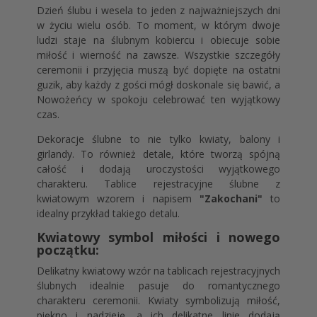
Dzień ślubu i wesela to jeden z najważniejszych dni
w życiu wielu osób. To moment, w którym dwoje
ludzi staje na ślubnym kobiercu i obiecuje sobie
miłość i wierność na zawsze. Wszystkie szczegóły
ceremonii i przyjęcia muszą być dopięte na ostatni
guzik, aby każdy z gości mógł doskonale się bawić, a
Nowożeńcy w spokoju celebrować ten wyjątkowy
czas.
Dekoracje ślubne to nie tylko kwiaty, balony i
girlandy. To również detale, które tworzą spójną
całość i dodają uroczystości wyjątkowego
charakteru. Tablice rejestracyjne ślubne z
kwiatowym wzorem i napisem
"Zakochani"
to
idealny przykład takiego detalu.
Kwiatowy symbol miłości i nowego
początku:
Delikatny kwiatowy wzór na tablicach rejestracyjnych
ślubnych idealnie pasuje do romantycznego
charakteru ceremonii. Kwiaty symbolizują miłość,
piękno i nadzieję, a ich delikatne linie dodają