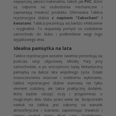
najwyższej jakości materiałów, takich jak
PVC
, które
są odporne na uszkodzenia mechaniczne i
zapewniają trwałość produktu. Oferowana Tablica
rejestracyjna ślubna
z napisem "Zakochani" i
kwiatami
. Tablica prezentują się bardzo efektownie
i oryginalnie. To wspaniały pomysł na ozdobienie
samochodu do ślubu i podkreślenie wagi tego
wyjątkowego dnia.
Idealna pamiątka na lata
Tablice rejestracyjne weselne świetnie prezentują się
podczas sesji zdjęciowej Młodej Pary przy
samochodzie, a po uroczystości będą fantastyczną
pamiątką na dalsze lata wspólnego życia. Dzięki
nowoczesnemu wzorowi i solidnemu wykonaniu,
tablice rejestracyjne ślubne stanowią nie tylko
element ozdobny, ale także praktyczny dodatek,
który będzie cieszyć oczy i przypominać o
magicznym dniu ślubu przez wiele lat. Bezpośredni
nadruk na tablicę jest odporny na warunki
atmosferyczne i ścieranie, zapewniając trwałość i
świeży wygląd przez długi czas. Dodatkowo,