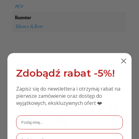
PCV
Rozmiar
52cm x 11,3cm
Podobne produkty
Zdobądź rabat -5%!
Zapisz się do newslettera i otrzymaj rabat na
PROMOCJA!
pierwsze zamówienie oraz dostęp do
wyjątkowych, ekskluzywnych ofert ❤️
Podziękowanie dla
Akrylowe