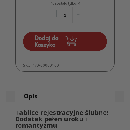
Pozostało tylko: 4
ilość
-
+
Ślubna
tablica
do
ramki
Dodaj do
rejestracyjnej
Koszyka
MD04.1
SKU:
1/0/00000160
Opis
Tablice rejestracyjne ślubne:
Dodatek pełen uroku i
romantyzmu