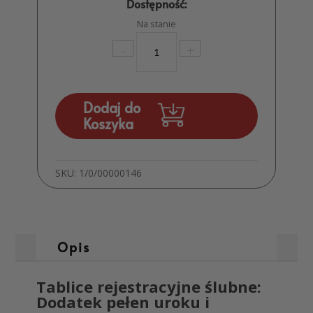
Dostępność:
Na stanie
ilość
-
+
Ślubna
tablica
do
ramki
Dodaj do
rejestracyjnej
Koszyka
MD17
SKU:
1/0/00000146
Opis
Tablice rejestracyjne ślubne:
Dodatek pełen uroku i