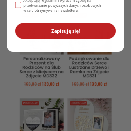
Akceptuję regulamin i wyrażam zgodę na
przetwarzanie powyższych danych osobowych
w celu otrzymywania newslettera.
PROMOCJA!
PROMOCJA!
Zapisuję się!
Personalizowany
Podziękowanie dla
Prezent dla
Rodziców Serce
Rodziców na Ślub
Lustrzane Drzewo i
Serce z Miejscem na
Ramka na Zdjęcie
Zdjęcie MD332
MD331
169,00
zł
139,00
zł
169,00
zł
139,00
zł
PROMOCJA!
PROMOCJA!