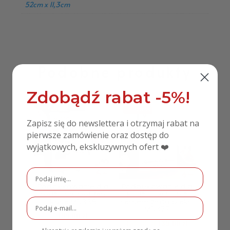
52cm x 11,3cm
Podobne produkty
Zdobądź rabat -5%!
PROMOCJA!
Zapisz się do newslettera i otrzymaj rabat na
pierwsze zamówienie oraz dostęp do
wyjątkowych, ekskluzywnych ofert ❤️
Podziękowanie dla
Podziękowanie dla
rodziców Golden
Rodziców Ślub z
Rose MD336
sercem złota pleksi
MD377
199,00
zł
180,00
zł
139,00
zł