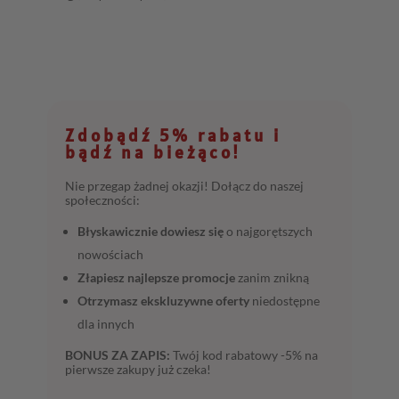
Zdobądź 5% rabatu i
bądź na bieżąco!
Nie przegap żadnej okazji! Dołącz do naszej
społeczności:
Błyskawicznie dowiesz się
o najgorętszych
nowościach
Złapiesz najlepsze promocje
zanim znikną
Otrzymasz ekskluzywne oferty
niedostępne
dla innych
BONUS ZA ZAPIS:
Twój kod rabatowy -5% na
pierwsze zakupy już czeka!