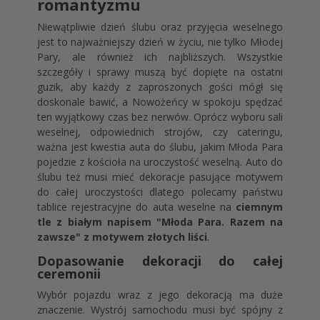
romantyzmu
Niewątpliwie dzień ślubu oraz przyjęcia weselnego
jest to najważniejszy dzień w życiu, nie tylko Młodej
Pary, ale również ich najbliższych. Wszystkie
szczegóły i sprawy muszą być dopięte na ostatni
guzik, aby każdy z zaproszonych gości mógł się
doskonale bawić, a Nowożeńcy w spokoju spędzać
ten wyjątkowy czas bez nerwów. Oprócz wyboru sali
weselnej, odpowiednich strojów, czy cateringu,
ważna jest kwestia auta do ślubu, jakim Młoda Para
pojedzie z kościoła na uroczystość weselną. Auto do
ślubu też musi mieć dekoracje pasujące motywem
do całej uroczystości dlatego polecamy państwu
tablice rejestracyjne do auta weselne na
ciemnym
tle z białym napisem "Młoda Para. Razem na
zawsze" z motywem złotych liści
.
Dopasowanie dekoracji do całej
ceremonii
Wybór pojazdu wraz z jego dekoracją ma duże
znaczenie. Wystrój samochodu musi być spójny z