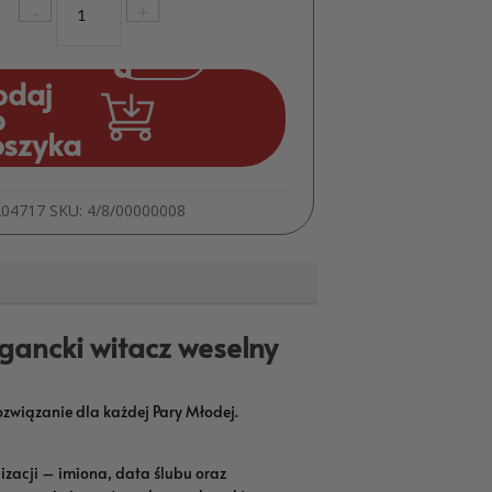
-
+
Spersonalizowany
Baner
Powitalny
odaj
na
o
Wesele
oszyka
ze
Zdjęciem
Powitanie
204717
SKU:
4/8/00000008
Gości
MD1927
gancki witacz weselny
związanie dla każdej Pary Młodej.
alizacji – imiona, data ślubu oraz