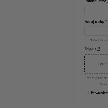
Imiona Pary:
Podaj datę:
*
Proszę podać
Zdjęcie
*
upuść 
Proszę o załącze
rozdzi
Potwierdza