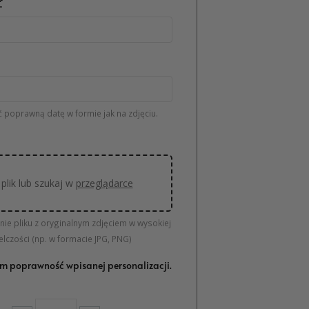
*
 poprawną datę w formie jak na zdjęciu.
plik lub szukaj w
przeglądarce
nie pliku z oryginalnym zdjęciem w wysokiej
elczości (np. w formacie JPG, PNG)
m poprawność wpisanej personalizacji.
ilość