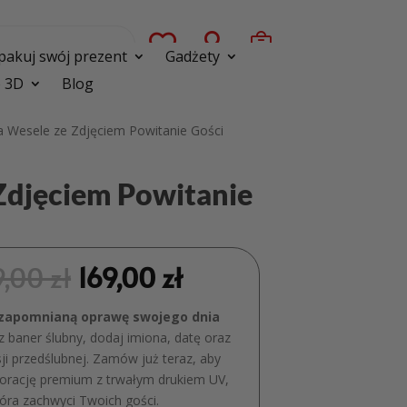



pakuj swój prezent
Gadżety
 3D
Blog
a Wesele ze Zdjęciem Powitanie Gości
Zdjęciem Powitanie
9,00
zł
169,00
zł
ezapomnianą oprawę swojego dnia
 baner ślubny, dodaj imiona, datę oraz
sji przedślubnej. Zamów już teraz, aby
orację premium z trwałym drukiem UV,
tóra zachwyci Twoich gości.