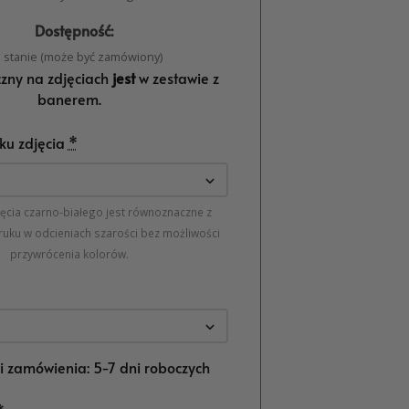
Dostępność:
 stanie (może być zamówiony)
czny na zdjęciach
jest
w zestawie z
banerem.
ku zdjęcia
*
jęcia czarno-białego jest równoznaczne z
ruku w odcieniach szarości bez możliwości
przywrócenia kolorów.
ji zamówienia: 5-7 dni roboczych