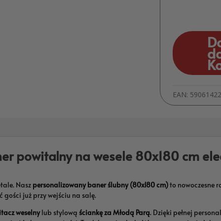
D
d
K
EAN:
5906142
er powitalny na wesele 80x180 cm ele
tale. Nasz
personalizowany baner ślubny (80x180 cm)
to nowoczesne ro
gości już przy wejściu na salę.
itacz weselny
lub stylową
ściankę za Młodą Parą
. Dzięki pełnej person