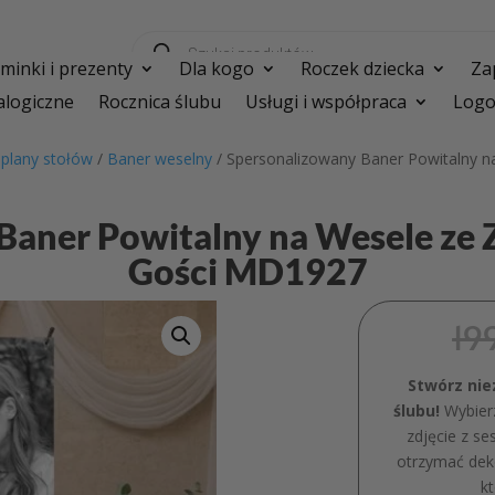
Wyszukiwarka
produktów
inki i prezenty
Dla kogo
Roczek dziecka
Za
logiczne
Rocznica ślubu
Usługi i współpraca
Logo
i plany stołów
/
Baner weselny
/ Spersonalizowany Baner Powitalny n
Baner Powitalny na Wesele ze 
Gości MD1927
19
Stwórz ni
ślubu!
Wybierz
zdjęcie z se
otrzymać dek
k