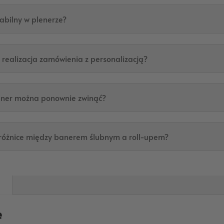
stabilny w plenerze?
e realizacja zamówienia z personalizacją?
aner można ponownie zwinąć?
 różnice między banerem ślubnym a roll-upem?
e