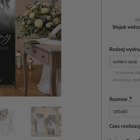
Na
Stojak wido
Rodzaj wydru
Przesłanie zd
akceptacją wyd
Rozmiar
*
Czas realizac