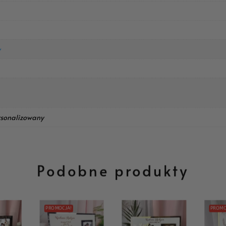
y
rsonalizowany
Podobne produkty
PROMOCJA!
PROMO