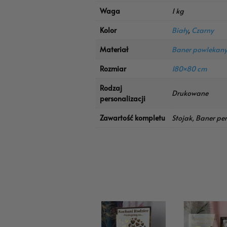
Waga
1 kg
Kolor
Biały
,
Czarny
Materiał
Baner powlekan
Rozmiar
180×80 cm
Rodzaj
Drukowane
personalizacji
Zawartość kompletu
Stojak, Baner pe