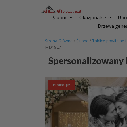
Ślubne
Okazjonalne
Upom
Drzewa genea
Strona Główna
/
Ślubne
/
Tablice powitalne 
MD1927
Spersonalizowany 
Promocja!