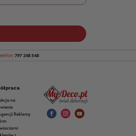
elefon:
797 248 548
ółpraca
ukcja na
wienie
Agencji Reklamy
Firm
Kwiaciarni
sklepów z