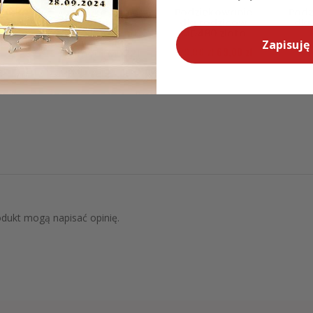
wanie
Podziękowanie
Podziękowanie
Podz
iców
dla Rodziców z
dla rodziców
dla
Rose
Dużą Ramą na
MD480 złoto
6
Zdjęcie Ślub
Zapisuję 
129,00
zł
69,00
zł
1
Glamour MD321
zł
199,00
zł
129,00
zł
rodukt mogą napisać opinię.