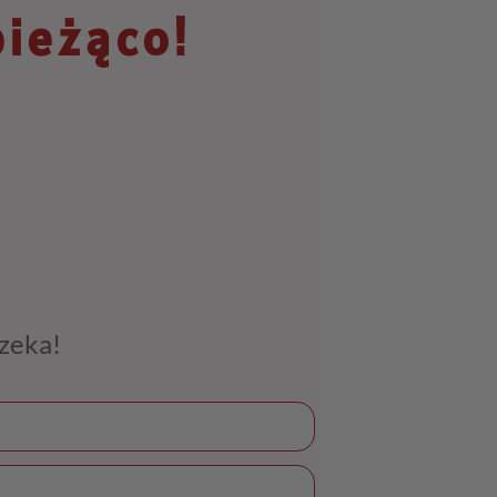
bieżąco!
czeka!