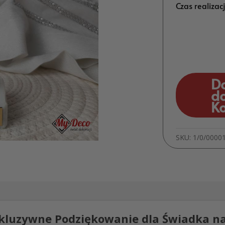
Czas realizac
D
d
K
SKU:
1/0/0000
kluzywne Podziękowanie dla Świadka na 