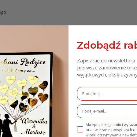
ego
onywany jest techniką laserową
Zdobądź rab
atuetkę Oskar dla rodziców, teściów czy przyjaciółki oraz statuetkę wi
Zapisz się do newslettera 
pierwsze zamówienie oraz
wyjątkowych, ekskluzywny
Podobne produkty
PROMOCJA!
PROMOCJA!
Akceptuję regulamin i wyraż
przetwarzanie powyższych 
w celu otrzymywania newslett