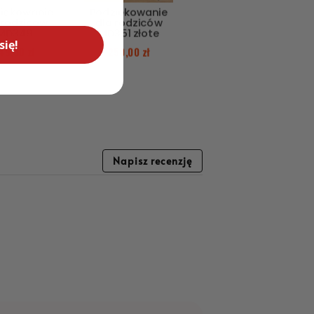
iękowanie
Podziękowanie
 rodziców
dla rodziców
MD349
MD351 złote
się!
49,00
zł
250,00
zł
Napisz recenzję