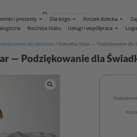
Wyszukiwarka
produktów
inki i prezenty
Dla kogo
Roczek dziecka
Za
logiczne
Rocznica ślubu
Usługi i współpraca
Logo
odziękowania dla świadków
/ Statuetka Oskar — Podziękowanie dla 
ar — Podziękowanie dla Świad
Podziękowa
Podzi