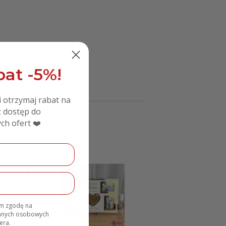
at -5%!
ktoria dla świadkowej.
i otrzymaj rabat na
 dostęp do
ch ofert ❤️
am zgodę na
danych osobowych
era.