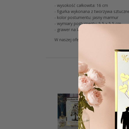
- wysokość całkowita: 16 cm
- figurka wykonana z tworzywa sztuczn
- kolor postumentu: jasny marmur
- wymiary postumentu: 5,5 x 5,5 cm
- grawer na laminowanej tabliczce wyk
W naszej ofercie znajdziecie również st