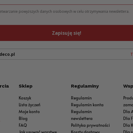
zetwarzanie powyższych danych osobowych w celu otrzymywania newslettera.
Zapisuję się!
deco.pl
T
rcia
Sklep
Regulaminy
Wsp
Koszyk
Regulamin
Prod
Lista życzeń
Regulamin konta
zamo
Moje konto
Regulamin
Dla 
Blog
newslettera
Dla 
0
FAQ
Polityka prywatności
Dla 
Jak usuwać warstwę
Koszty dostawy
Dla 