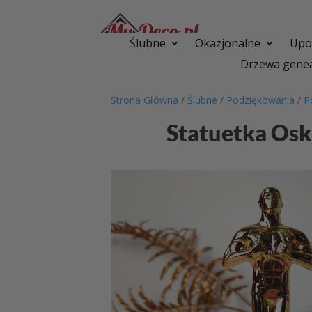
Ślubne
Okazjonalne
Upom
Drzewa genea
Strona Główna
/
Ślubne
/
Podziękowania
/
P
Statuetka Osk