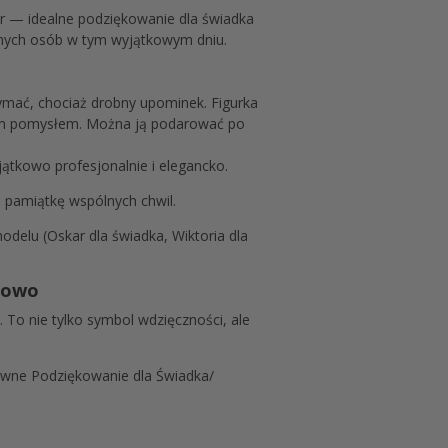
 — idealne podziękowanie dla świadka
ionych osób w tym wyjątkowym dniu.
ymać, chociaż drobny upominek. Figurka
lnym pomysłem. Można ją podarować po
jątkowo profesjonalnie i elegancko.
ą pamiątkę wspólnych chwil.
delu (Oskar dla świadka, Wiktoria dla
tkowo
To nie tylko symbol wdzięczności, ale
ywne Podziękowanie dla Świadka/