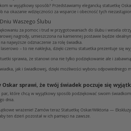
dkom w wyjątkowy sposób? Przedstawiamy elegancką statuetkę Oskar
sób na okazanie wdzięczności za wsparcie i obecność tych niezastąp
 Dniu Waszego Ślubu
ękowaniu za pomoc i trud w przygotowaniach do ślubu i wesela otrz
oskarowej nagrody, umieszczona na kamiennej postawie będzie idea
ło na najwyższe odznaczenie za rolę świadka.
aserowo – to nie naklejka, dzięki czemu statuetka prezentuje się wy
atuetki sprawia, że stanowi ona nie tylko podziękowanie ale i zabawn
wiadka, jak i świadkowej, dzięki możliwości wyboru odpowiedniego mo
Oskar sprawi, że twój świadek poczuje się wyją
a par, które chcą w wyjątkowy sposób podziękować swoim świadkom. 
go dnia.
jątkowe wrażenie! Zamów teraz Statuetkę Oskar/Wiktoria — Ekskluz
aby ten dzień pozostał w ich pamięci na zawsze.