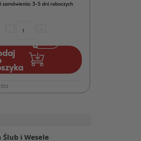
ji zamówienia: 3-5 dni roboczych
ilość
-
+
Statuetka
Oskar
—
odaj
Podziękowanie
o
dla
oszyka
Świadka
Ślub
Wesele
1553
Ślub i Wesele