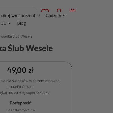



pakuj swój prezent
Gadżety
 3D
Blog
Świadka Ślub Wesele
ka Ślub Wesele
49,00
zł
nia dla świadków w formie zabawnej
statuetki Oskara.
ękuj mu za rolę super świadka.
Dostępność:
Pozostało tylko: 14